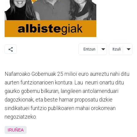
Entzun
Itzuli
Nafarroako Gobernuak 25 milioi euro aurreztu nahi ditu
aurten funtzionarioen kontura. Lau neurri onartu ditu
gaurko gobernu bilkuran, langileen antolamenduari
dagozkionak, eta beste hamar proposatu dizkie
sindikatuei funtzio publikoaren mahai orokorrean
negoziatzeko.
IRUÑEA