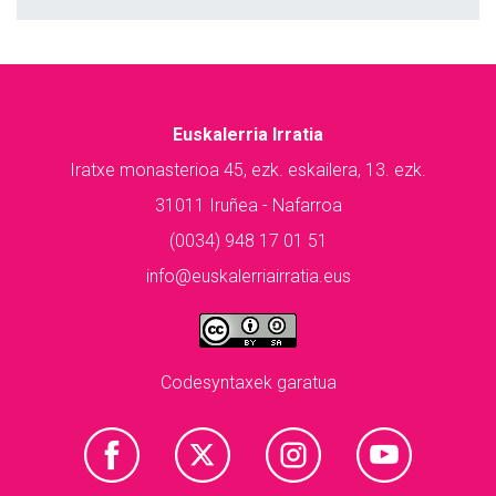
Euskalerria Irratia
Iratxe monasterioa 45, ezk. eskailera, 13. ezk.
31011 Iruñea - Nafarroa
(0034) 948 17 01 51
info@euskalerriairratia.eus
Codesyntaxek garatua