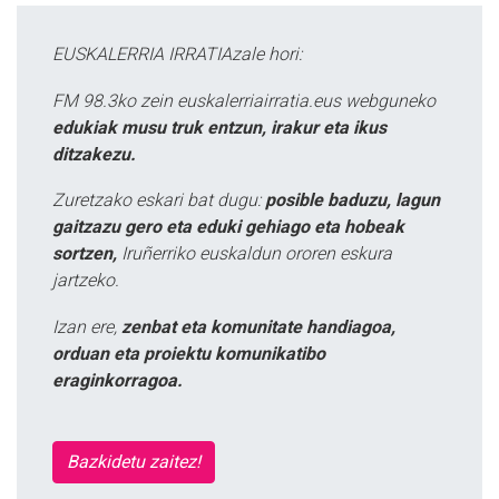
EUSKALERRIA IRRATIAzale hori:
FM 98.3ko zein euskalerriairratia.eus webguneko
edukiak musu truk entzun, irakur eta ikus
ditzakezu.
Zuretzako eskari bat dugu:
posible baduzu, lagun
gaitzazu gero eta eduki gehiago eta hobeak
sortzen,
Iruñerriko euskaldun ororen eskura
jartzeko.
Izan ere,
zenbat eta komunitate handiagoa,
orduan eta proiektu komunikatibo
eraginkorragoa.
Bazkidetu zaitez!