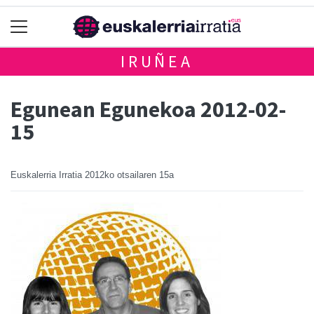
IRUÑEA
Egunean Egunekoa 2012-02-
15
Euskalerria Irratia
2012ko otsailaren 15a