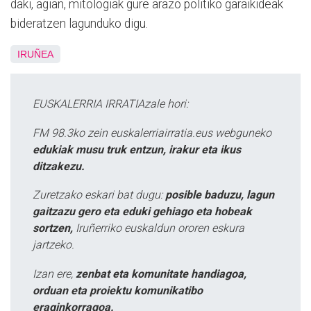
daki, agian, mitologiak gure arazo politiko garaikideak
bideratzen lagunduko digu.
IRUÑEA
EUSKALERRIA IRRATIAzale hori:
FM 98.3ko zein euskalerriairratia.eus webguneko
edukiak musu truk entzun, irakur eta ikus
ditzakezu.
Zuretzako eskari bat dugu:
posible baduzu, lagun
gaitzazu gero eta eduki gehiago eta hobeak
sortzen,
Iruñerriko euskaldun ororen eskura
jartzeko.
Izan ere,
zenbat eta komunitate handiagoa,
orduan eta proiektu komunikatibo
eraginkorragoa.