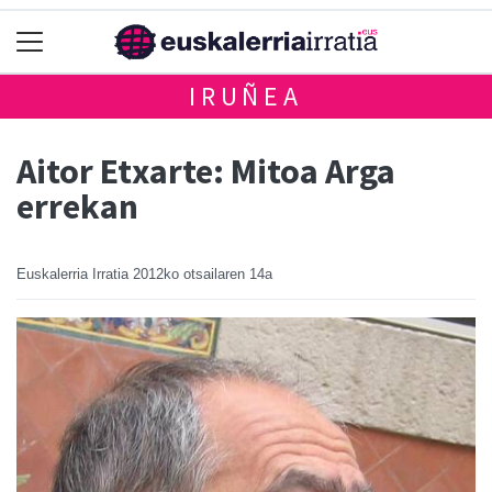
IRUÑEA
Aitor Etxarte: Mitoa Arga
errekan
Euskalerria Irratia
2012ko otsailaren 14a