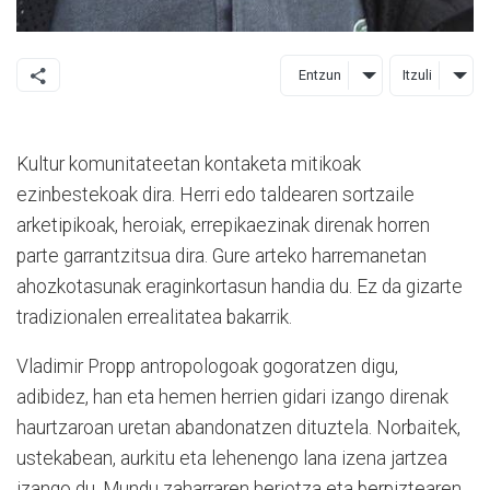
Entzun
Itzuli
Kultur komunitateetan kontaketa mitikoak
ezinbestekoak dira. Herri edo taldearen sortzaile
arketipikoak, heroiak, errepikaezinak direnak horren
parte garrantzitsua dira. Gure arteko harremanetan
ahozkotasunak eraginkortasun handia du. Ez da gizarte
tradizionalen errealitatea bakarrik.
Vladimir Propp antropologoak gogoratzen digu,
adibidez, han eta hemen herrien gidari izango direnak
haurtzaroan uretan abandonatzen dituztela. Norbaitek,
ustekabean, aurkitu eta lehenengo lana izena jartzea
izango du. Mundu zaharraren heriotza eta berpiztearen