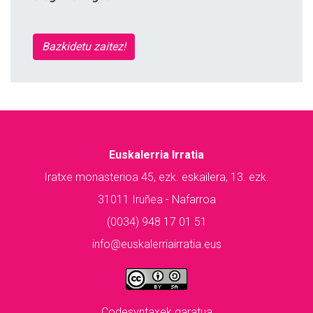
Bazkidetu zaitez!
Euskalerria Irratia
Iratxe monasterioa 45, ezk. eskailera, 13. ezk.
31011 Iruñea - Nafarroa
(0034) 948 17 01 51
info@euskalerriairratia.eus
Codesyntaxek garatua