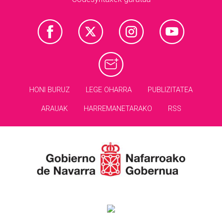
HONI BURUZ
LEGE OHARRA
PUBLIZITATEA
ARAUAK
HARREMANETARAKO
RSS