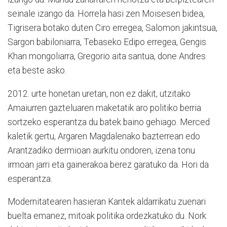
seinale izango da. Horrela hasi zen Moisesen bidea,
Tigrisera botako duten Ciro erregea, Salomon jakintsua,
Sargon babiloniarra, Tebaseko Edipo erregea, Gengis
Khan mongoliarra, Gregorio aita santua, done Andres
eta beste asko.
2012. urte honetan uretan, non ez dakit, utzitako
Amaiurren gazteluaren maketatik aro politiko berria
sortzeko esperantza du batek baino gehiago. Merced
kaletik gertu, Argaren Magdalenako bazterrean edo
Arantzadiko dermioan aurkitu ondoren, izena tonu
irmoan jarri eta gainerakoa berez garatuko da. Hori da
esperantza.
Modernitatearen hasieran Kantek aldarrikatu zuenari
buelta emanez, mitoak politika ordezkatuko du. Nork