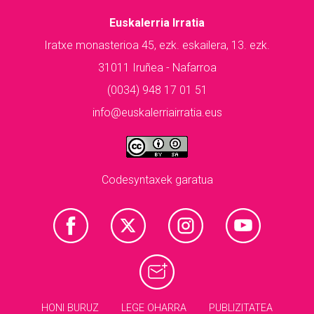
Euskalerria Irratia
Iratxe monasterioa 45, ezk. eskailera, 13. ezk.
31011 Iruñea - Nafarroa
(0034) 948 17 01 51
info@euskalerriairratia.eus
Codesyntaxek garatua
HONI BURUZ
LEGE OHARRA
PUBLIZITATEA