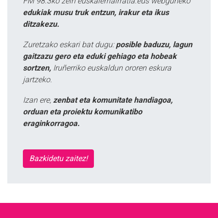
FM 98.3ko zein euskalerriairratia.eus webguneko
edukiak musu truk entzun, irakur eta ikus
ditzakezu.
Zuretzako eskari bat dugu:
posible baduzu, lagun
gaitzazu gero eta eduki gehiago eta hobeak
sortzen,
Iruñerriko euskaldun ororen eskura
jartzeko.
Izan ere,
zenbat eta komunitate handiagoa,
orduan eta proiektu komunikatibo
eraginkorragoa.
Bazkidetu zaitez!