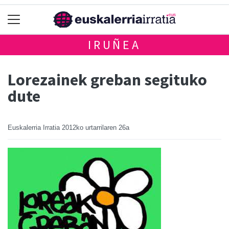
IRUÑEA
Lorezainek greban segituko
dute
Euskalerria Irratia
2012ko urtarrilaren 26a