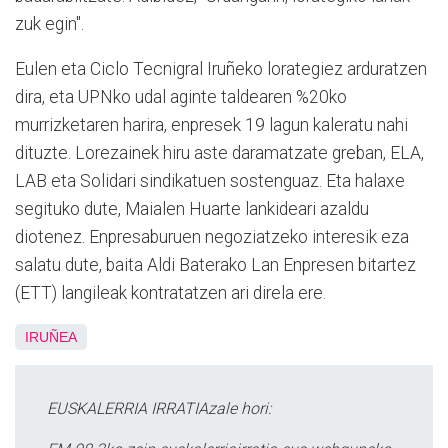
zuk egin".
Eulen eta Ciclo Tecnigral Iruñeko lorategiez arduratzen
dira, eta UPNko udal aginte taldearen %20ko
murrizketaren harira, enpresek 19 lagun kaleratu nahi
dituzte. Lorezainek hiru aste daramatzate greban, ELA,
LAB eta Solidari sindikatuen sostenguaz. Eta halaxe
segituko dute, Maialen Huarte lankideari azaldu
diotenez. Enpresaburuen negoziatzeko interesik eza
salatu dute, baita Aldi Baterako Lan Enpresen bitartez
(ETT) langileak kontratatzen ari direla ere.
IRUÑEA
EUSKALERRIA IRRATIAzale hori: