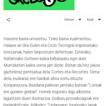
Entzun
Itzuli
Haserre baina umoretsu. Tinko baina irudimentsu.
Halaxe ari dira Eulen eta Ciclo Tecnigral enpresetako
lorezainak, haien lanpostuen defentsan. Esterako,
Nafarroako Gorteen kalea birbataiatu egin dute.
Murrizketen kalea izena jarri diote. Bistan da hitz jokoa
gazteleraz pentsatua dela: Cortes eta Recortes. Dena
dela, euskaraz ere hainbat afixa sortu dituzte.
Konparaziora, Biurdana parkean jarritako batean "Loreak
ere gurekin greban". Horrek inspiratu digu albistea
laguntzen duen ilustrazioa. Goiburu prosaikoagoak ere
badarabiltzate. Adibidez, "Urdangarin, lorategiko lanak