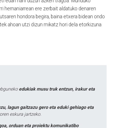
 beti edan nahi duzun azken tragoa. Munduko
rri hernaniarrean ere zerbait aldatuko denaren
hutsaren hondora begira, baina etxera bidean ondo
ek ahoan utzi dizun mikatz hori dela etorkizuna
webguneko
edukiak musu truk entzun, irakur eta
zu, lagun gaitzazu gero eta eduki gehiago eta
oren eskura jartzeko.
goa, orduan eta proiektu komunikatibo