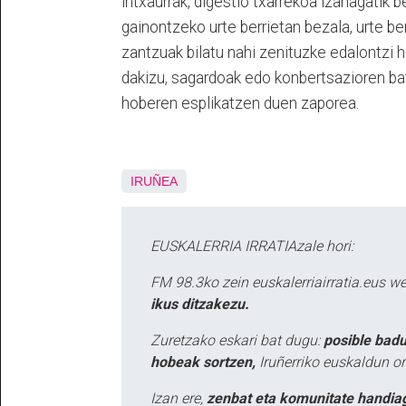
intxaurrak, digestio txarrekoa izanagatik
gainontzeko urte berrietan bezala, urte be
zantzuak bilatu nahi zenituzke edalontzi 
dakizu, sagardoak edo konbertsazioren bat
hoberen esplikatzen duen zaporea.
IRUÑEA
EUSKALERRIA IRRATIAzale hori:
FM 98.3ko zein euskalerriairratia.eus 
ikus ditzakezu.
Zuretzako eskari bat dugu:
posible badu
hobeak sortzen,
Iruñerriko euskaldun or
Izan ere,
zenbat eta komunitate handia