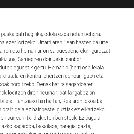
puska bati haginka, odola ezpainetan behera,
ena ezer lortzeko. Urtarrilaren 1ean hasten da urte
tarren eta hernaniarron salbuespenarekin: guretzat
kizuna, Sarriegiren doinuekin danbor
en egunetik gertu, Hernanin (herri oso leiala,
 kristalaren kontra lehertzen denean, gutxi eta
koak horditzeko. Denak batira sagardoaren
nak loditzen diren neurrian, bat langabezian
lela Frantziako hiri hartan, Realaren jokoa bai
 orain dela ez hainbeste, guztiak ez elkartzeko
n aurrean itxi dizkieten barroteak. Ez dugula
iazko sagardoa, bakailaoa, haragia, gazta,