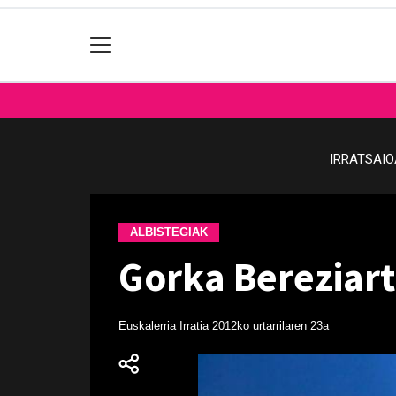
IRRATSAI
ALBISTEGIAK
Gorka Bereziart
Euskalerria Irratia
2012ko urtarrilaren 23a