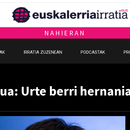
NAHIERAN
OAK
IRRATIA ZUZENEAN
PODCASTAK
PR
ua: Urte berri hernani