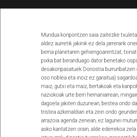
Mundua konpontzen saia zaitezke txuleta 
aldez aurretik jakinik ez dela jarrerarik on
berria planetaren gehiengoarentzat, txina
pixka bat beranduago dator benetako ospa
desakonpasatuek Donostia burrunbatzen dut
oso noblea eta inoiz ez garaitua) sagardoa
maiz, gutxi eta maiz, bertakoak eta kanpo
naziokoak urte berri hernaniarrean, mingai
dagoela jakiten duzunean, bestea ondo dabi
tristea azkenaldian eta zein ondo geunden
arrazoia agenda zenean, ez lagunei muturre
asko kantatzen orain, alde ederrekoa zela 