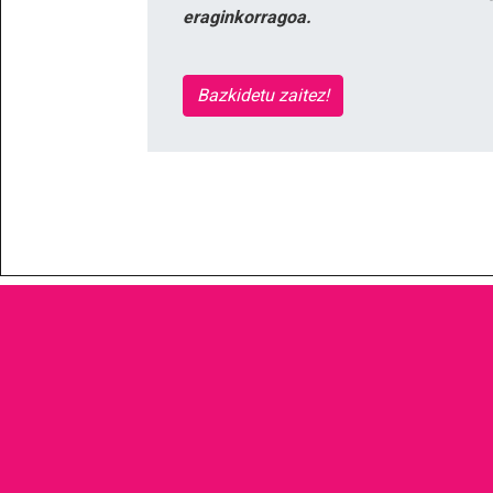
eraginkorragoa.
Bazkidetu zaitez!