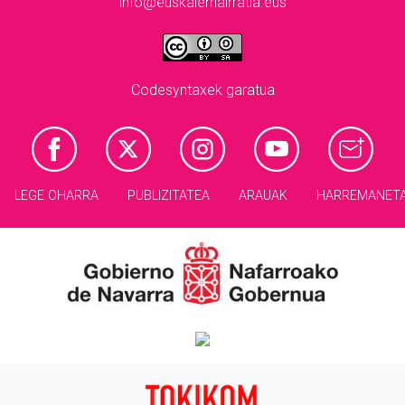
info@euskalerriairratia.eus
Codesyntaxek garatua
LEGE OHARRA
PUBLIZITATEA
ARAUAK
HARREMANET