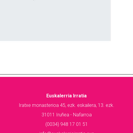
Euskalerria Irratia
Iratxe monasterioa 45, ezk. eskailera, 13. ezk.
31011 Iruñea - Nafarroa
(0034) 948 17 01 51