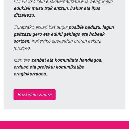
FM 98.3ko zein euskalerriairratia.eus webguneko
edukiak musu truk entzun, irakur eta ikus
ditzakezu.
Zuretzako eskari bat dugu:
posible baduzu, lagun
gaitzazu gero eta eduki gehiago eta hobeak
sortzen,
Iruñerriko euskaldun ororen eskura
jartzeko.
Izan ere,
zenbat eta komunitate handiagoa,
orduan eta proiektu komunikatibo
eraginkorragoa.
Bazkidetu zaitez!