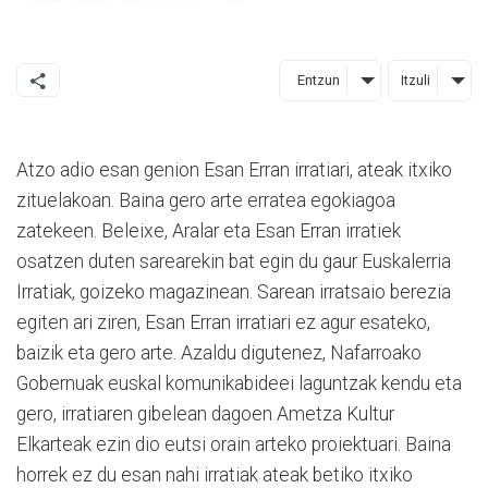
Entzun
Itzuli
Atzo adio esan genion Esan Erran irratiari, ateak itxiko
zituelakoan. Baina gero arte erratea egokiagoa
zatekeen. Beleixe, Aralar eta Esan Erran irratiek
osatzen duten sarearekin bat egin du gaur Euskalerria
Irratiak, goizeko magazinean. Sarean irratsaio berezia
egiten ari ziren, Esan Erran irratiari ez agur esateko,
baizik eta gero arte. Azaldu digutenez, Nafarroako
Gobernuak euskal komunikabideei laguntzak kendu eta
gero, irratiaren gibelean dagoen Ametza Kultur
Elkarteak ezin dio eutsi orain arteko proiektuari. Baina
horrek ez du esan nahi irratiak ateak betiko itxiko