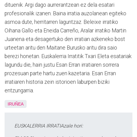
dituenik. Argi dago aurrerantzean ez dela esatari
profesionalik izanen. Baina irratia auzolanean egiteko
asmoa dute, herritarren laguntzaz. Beleixe irratiko
Oihana Gallo eta Eneida Carreño, Aralar irratiko Martin
Juanena eta desagertuko den irratian azkeneko bost
urteetan aritu den Maitane Burusko aritu dira saio
berezi honetan. Euskalerria Irratitik Txari Eleta esatariak
lagundu die, hain justu Esan Erran irratiaren sorrera
prozesuan parte hartu zuen kazetaria. Esan Erran
irratiaren historia zein istorioen laburpen biziki
entzungarria.
IRUÑEA
EUSKALERRIA IRRATIAzale hori: