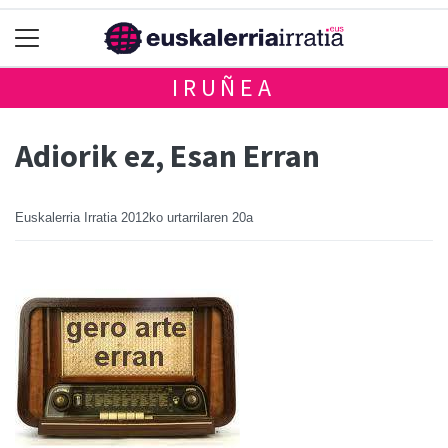
IRUÑEA
Adiorik ez, Esan Erran
Euskalerria Irratia
2012ko urtarrilaren 20a