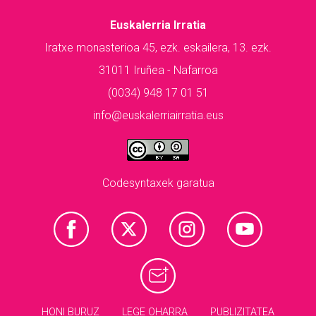
Euskalerria Irratia
Iratxe monasterioa 45, ezk. eskailera, 13. ezk.
31011 Iruñea - Nafarroa
(0034) 948 17 01 51
info@euskalerriairratia.eus
Codesyntaxek garatua
HONI BURUZ
LEGE OHARRA
PUBLIZITATEA