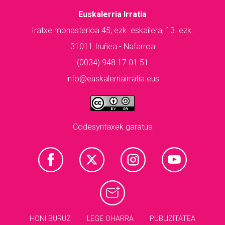
Euskalerria Irratia
Iratxe monasterioa 45, ezk. eskailera, 13. ezk.
31011 Iruñea - Nafarroa
(0034) 948 17 01 51
info@euskalerriairratia.eus
Codesyntaxek garatua
HONI BURUZ
LEGE OHARRA
PUBLIZITATEA