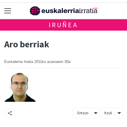
IRUÑEA
Aro berriak
Euskalerria Irratia
2011ko azaroaren 30a
Entzun
Itzuli