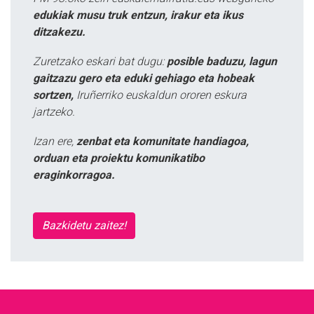
edukiak musu truk entzun, irakur eta ikus
ditzakezu.
Zuretzako eskari bat dugu:
posible baduzu, lagun
gaitzazu gero eta eduki gehiago eta hobeak
sortzen,
Iruñerriko euskaldun ororen eskura
jartzeko.
Izan ere,
zenbat eta komunitate handiagoa,
orduan eta proiektu komunikatibo
eraginkorragoa.
Bazkidetu zaitez!