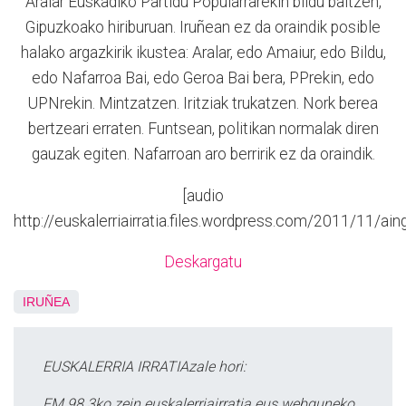
Aralar Euskadiko Partidu Popularrarekin bildu baitzen,
Gipuzkoako hiriburuan. Iruñean ez da oraindik posible
halako argazkirik ikustea: Aralar, edo Amaiur, edo Bildu,
edo Nafarroa Bai, edo Geroa Bai bera, PPrekin, edo
UPNrekin. Mintzatzen. Iritziak trukatzen. Nork berea
bertzeari erraten. Funtsean, politikan normalak diren
gauzak egiten. Nafarroan aro berririk ez da oraindik.
[audio
http://euskalerriairratia.files.wordpress.com/2011/11/a
Deskargatu
IRUÑEA
EUSKALERRIA IRRATIAzale hori:
FM 98.3ko zein euskalerriairratia.eus webguneko