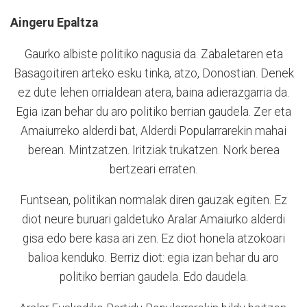
Aingeru Epaltza
Gaurko albiste politiko nagusia da. Zabaletaren eta
Basagoitiren arteko esku tinka, atzo, Donostian. Denek
ez dute lehen orrialdean atera, baina adierazgarria da.
Egia izan behar du aro politiko berrian gaudela. Zer eta
Amaiurreko alderdi bat, Alderdi Popularrarekin mahai
berean. Mintzatzen. Iritziak trukatzen. Nork berea
bertzeari erraten.
Funtsean, politikan normalak diren gauzak egiten. Ez
diot neure buruari galdetuko Aralar Amaiurko alderdi
gisa edo bere kasa ari zen. Ez diot honela atzokoari
balioa kenduko. Berriz diot: egia izan behar du aro
politiko berrian gaudela. Edo daudela.