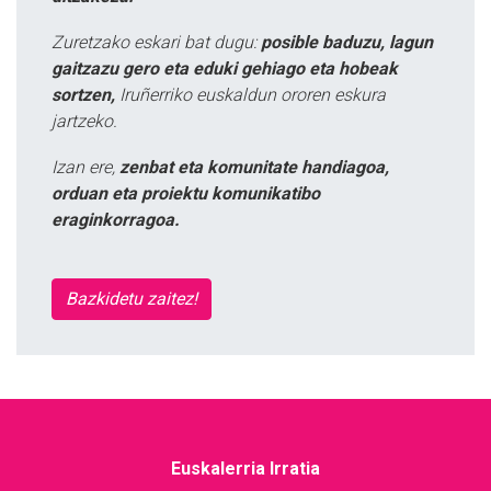
Zuretzako eskari bat dugu:
posible baduzu, lagun
gaitzazu gero eta eduki gehiago eta hobeak
sortzen,
Iruñerriko euskaldun ororen eskura
jartzeko.
Izan ere,
zenbat eta komunitate handiagoa,
orduan eta proiektu komunikatibo
eraginkorragoa.
Bazkidetu zaitez!
Euskalerria Irratia