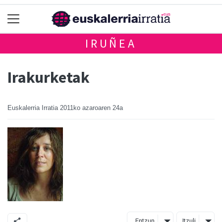
IRUÑEA
Irakurketak
Euskalerria Irratia
2011ko azaroaren 24a
Entzun
Itzuli