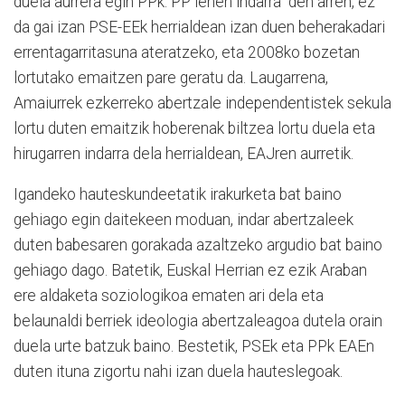
duela aurrera egin PPk: PP lehen indarra den arren, ez
da gai izan PSE-EEk herrialdean izan duen beherakadari
errentagarritasuna ateratzeko, eta 2008ko bozetan
lortutako emaitzen pare geratu da. Laugarrena,
Amaiurrek ezkerreko abertzale independentistek sekula
lortu duten emaitzik hoberenak biltzea lortu duela eta
hirugarren indarra dela herrialdean, EAJren aurretik.
Igandeko hauteskundeetatik irakurketa bat baino
gehiago egin daitekeen moduan, indar abertzaleek
duten babesaren gorakada azaltzeko argudio bat baino
gehiago dago. Batetik, Euskal Herrian ez ezik Araban
ere aldaketa soziologikoa ematen ari dela eta
belaunaldi berriek ideologia abertzaleagoa dutela orain
duela urte batzuk baino. Bestetik, PSEk eta PPk EAEn
duten ituna zigortu nahi izan duela hauteslegoak.