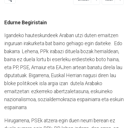
Edurne Begiristain
Igandeko hauteskundeek Araban utzi duten emaitzen
inguruan irakurketa bat baino gehiago egin daiteke. Edo
bakarra. Lehena, PPk irabazi dituela bozak herrialdean,
baina ez duela lortu bi eserleku erdiesteko boto haina,
eta PP, PSE, Amaiur eta EAJren artean banatu direla lau
diputatuak. Bigarrena, Euskal Herrian nagusi diren lau
bloke politikoek isla argia izan dutela Arabako
emaitzetan: ezkerreko abertzaletasuna, eskuineko
nazionalismoa, sozialdemokrazia espainiarra eta eskuin
espainarra.
Hirugarrena, PSEk atzera egin duen neurri berean ez