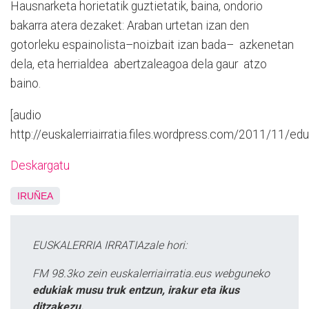
Hausnarketa horietatik guztietatik, baina, ondorio
bakarra atera dezaket: Araban urtetan izan den
gotorleku espainolista–noizbait izan bada– azkenetan
dela, eta herrialdea abertzaleagoa dela gaur atzo
baino.
[audio
http://euskalerriairratia.files.wordpress.com/2011/11/e
Deskargatu
IRUÑEA
EUSKALERRIA IRRATIAzale hori:
FM 98.3ko zein euskalerriairratia.eus webguneko
edukiak musu truk entzun, irakur eta ikus
ditzakezu.