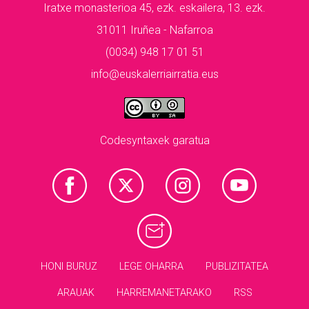
Iratxe monasterioa 45, ezk. eskailera, 13. ezk.
31011 Iruñea - Nafarroa
(0034) 948 17 01 51
info@euskalerriairratia.eus
Codesyntaxek garatua
HONI BURUZ
LEGE OHARRA
PUBLIZITATEA
ARAUAK
HARREMANETARAKO
RSS