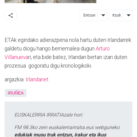
Entzun
Itzuli
ETAk egindako adierazpena nola hartu duten Irlandarrek
galdetu diogu hango berriemalea dugun
Arturo
Villanueva
ri, eta bide batez, Irlandan bertan izan duten
prozesua gogoratu digu kronologikoki.
argazkia:
Irlandanet
IRUÑEA
EUSKALERRIA IRRATIAzale hori:
FM 98.3ko zein euskalerriairratia.eus webguneko
edukiak musu truk entzun, irakur eta ikus