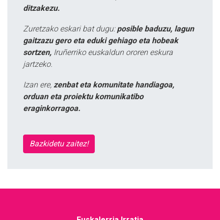
ditzakezu.
Zuretzako eskari bat dugu:
posible baduzu, lagun
gaitzazu gero eta eduki gehiago eta hobeak
sortzen,
Iruñerriko euskaldun ororen eskura
jartzeko.
Izan ere,
zenbat eta komunitate handiagoa,
orduan eta proiektu komunikatibo
eraginkorragoa.
Bazkidetu zaitez!
Euskalerria Irratia