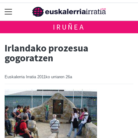
IRUÑEA
Irlandako prozesua
gogoratzen
Euskalerria Irratia
2011ko urriaren 26a