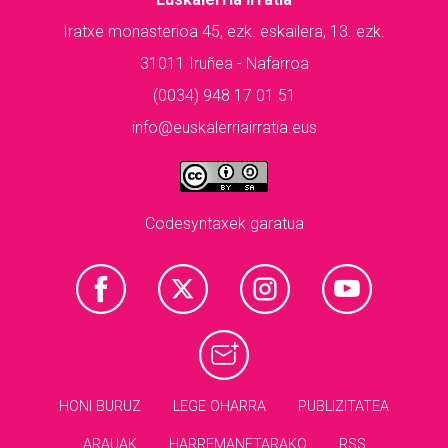
Iratxe monasterioa 45, ezk. eskailera, 13. ezk.
31011 Iruñea - Nafarroa
(0034) 948 17 01 51
info@euskalerriairratia.eus
Codesyntaxek garatua
HONI BURUZ
LEGE OHARRA
PUBLIZITATEA
ARAUAK
HARREMANETARAKO
RSS