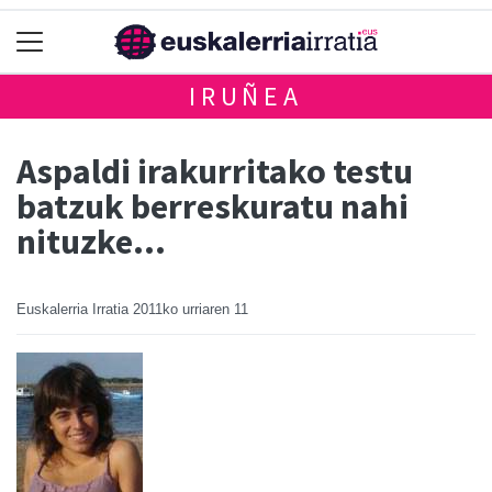
IRUÑEA
Aspaldi irakurritako testu
batzuk berreskuratu nahi
nituzke…
Euskalerria Irratia
2011ko urriaren 11