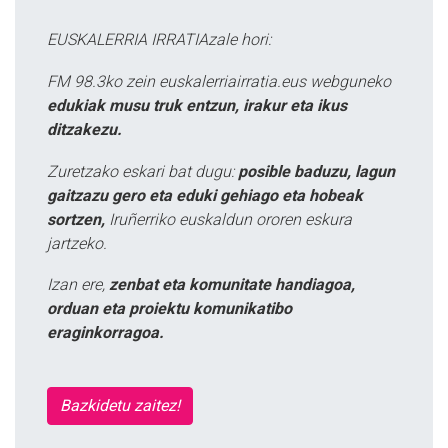
EUSKALERRIA IRRATIAzale hori:
FM 98.3ko zein euskalerriairratia.eus webguneko
edukiak musu truk entzun, irakur eta ikus
ditzakezu.
Zuretzako eskari bat dugu:
posible baduzu, lagun
gaitzazu gero eta eduki gehiago eta hobeak
sortzen,
Iruñerriko euskaldun ororen eskura
jartzeko.
Izan ere,
zenbat eta komunitate handiagoa,
orduan eta proiektu komunikatibo
eraginkorragoa.
Bazkidetu zaitez!