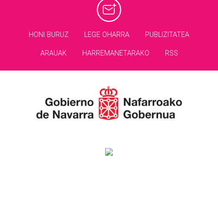
HONI BURUZ
LEGE OHARRA
PUBLIZITATEA
ARAUAK
HARREMANETARAKO
RSS