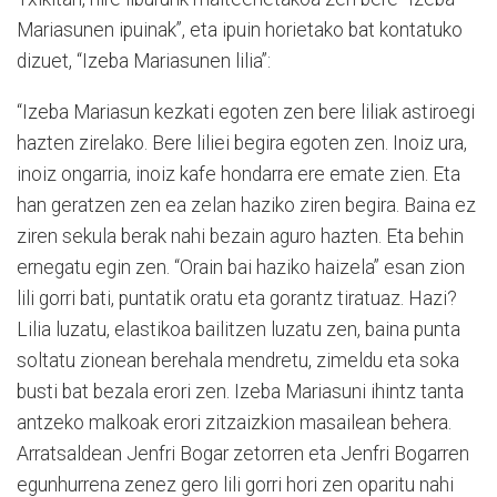
Mariasunen ipuinak”, eta ipuin horietako bat kontatuko
dizuet, “Izeba Mariasunen lilia”:
“Izeba Mariasun kezkati egoten zen bere liliak astiroegi
hazten zirelako. Bere liliei begira egoten zen. Inoiz ura,
inoiz ongarria, inoiz kafe hondarra ere emate zien. Eta
han geratzen zen ea zelan haziko ziren begira. Baina ez
ziren sekula berak nahi bezain aguro hazten. Eta behin
ernegatu egin zen. “Orain bai haziko haizela” esan zion
lili gorri bati, puntatik oratu eta gorantz tiratuaz. Hazi?
Lilia luzatu, elastikoa bailitzen luzatu zen, baina punta
soltatu zionean berehala mendretu, zimeldu eta soka
busti bat bezala erori zen. Izeba Mariasuni ihintz tanta
antzeko malkoak erori zitzaizkion masailean behera.
Arratsaldean Jenfri Bogar zetorren eta Jenfri Bogarren
egunhurrena zenez gero lili gorri hori zen oparitu nahi