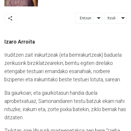
Entzun
Itzuli
Izaro Arroita
Iruditzen zait irakurtzeak (eta berrirakurtzeak) baduela
zerikusirik birziklatzearekin, berritu egiten direlako
etengabe testuari emandako esanahiak, norbere
bizipenei eta irakurritako beste testuei lotuta, sarean.
Ba gaurkoan, eta gaurkotasun handia duela
aprobetxatuaz, Sarrionandiaren testu batzuk ekarri nahi
nituzke, irakurri eta, zorte pixka batekin, ziklo berriak has
ditzaten.
Txikitan, nire libururik maiteenetakoa zen bere “Izeba