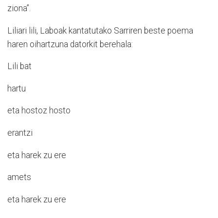
ziona”.
Liliari lili, Laboak kantatutako Sarriren beste poema
haren oihartzuna datorkit berehala:
Lili bat
hartu
eta hostoz hosto
erantzi
eta harek zu ere
amets
eta harek zu ere