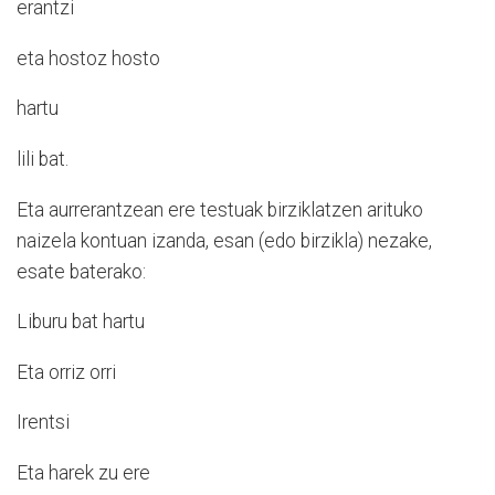
erantzi
eta hostoz hosto
hartu
lili bat.
Eta aurrerantzean ere testuak birziklatzen arituko
naizela kontuan izanda, esan (edo birzikla) nezake,
esate baterako:
Liburu bat hartu
Eta orriz orri
Irentsi
Eta harek zu ere