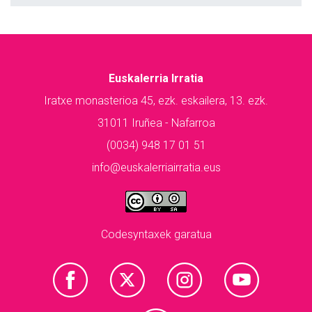
Euskalerria Irratia
Iratxe monasterioa 45, ezk. eskailera, 13. ezk.
31011 Iruñea - Nafarroa
(0034) 948 17 01 51
info@euskalerriairratia.eus
Codesyntaxek garatua