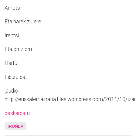
Amets
Eta harek zu ere
Irentsi
Eta orriz orri
Hartu
Liburu bat
[audio
http://euskalerriairratia.files.wordpress.com/2011/10/iza
deskargatu
IRUÑEA