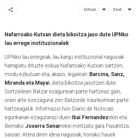
Entzun
Itzuli
Nafarroako Kutxan dieta bikoitza jaso dute UPNko
lau errege instituzionalek
UPNko lau erregeak, lau kargu instituzional nagusiak
harrapatu dituzte eskua Nafarroako Kutxan sartzen,
modu ezkutuan eta, akaso, legalean.
Barcina, Sanz,
Miranda eta Maya
k dieta bikoitza jasotzen dute
Sortzaileen Batzar ezagunean parte hartzeaz gain,
orain arte ezezaguna zen Batzorde Iraunkorrean parte
hartzeagatik. Informazio hori Diario de Noticias
egunkarian ezagutarazi duen
Ibai Fernandez
ekin eta
Berriako
Joxerra Senar
rekin mintzatu gara Pasahitza
saioan. Atera diren ideia nagusiak, honako hauek: