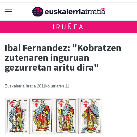
IRUÑEA
Ibai Fernandez: "Kobratzen
zutenaren inguruan
gezurretan aritu dira"
Euskalerria Irratia
2011ko urriaren 11