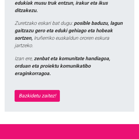
edukiak musu truk entzun, irakur eta ikus
ditzakezu.
Zuretzako eskari bat dugu:
posible baduzu, lagun
gaitzazu gero eta eduki gehiago eta hobeak
sortzen,
Iruñerriko euskaldun ororen eskura
jartzeko.
Izan ere,
zenbat eta komunitate handiagoa,
orduan eta proiektu komunikatibo
eraginkorragoa.
Bazkidetu zaitez!