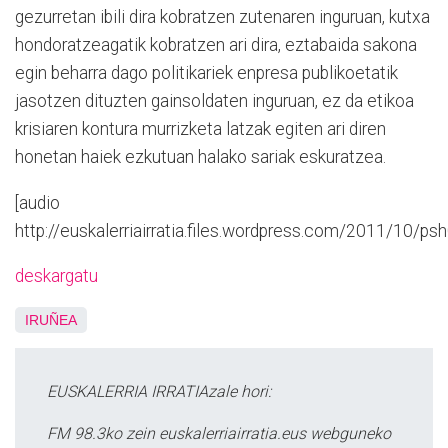
gezurretan ibili dira kobratzen zutenaren inguruan, kutxa
hondoratzeagatik kobratzen ari dira, eztabaida sakona
egin beharra dago politikariek enpresa publikoetatik
jasotzen dituzten gainsoldaten inguruan, ez da etikoa
krisiaren kontura murrizketa latzak egiten ari diren
honetan haiek ezkutuan halako sariak eskuratzea.
[audio
http://euskalerriairratia.files.wordpress.com/2011/10/p
deskargatu
IRUÑEA
EUSKALERRIA IRRATIAzale hori:
FM 98.3ko zein euskalerriairratia.eus webguneko