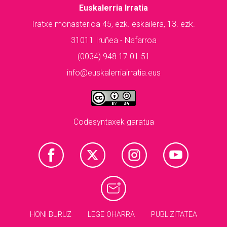
Euskalerria Irratia
Iratxe monasterioa 45, ezk. eskailera, 13. ezk.
31011 Iruñea - Nafarroa
(0034) 948 17 01 51
info@euskalerriairratia.eus
Codesyntaxek garatua
HONI BURUZ
LEGE OHARRA
PUBLIZITATEA