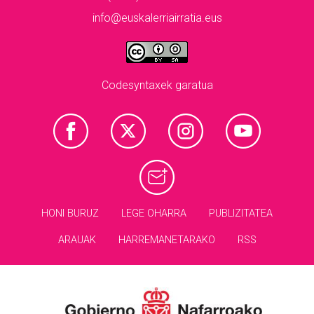
info@euskalerriairratia.eus
Codesyntaxek garatua
HONI BURUZ
LEGE OHARRA
PUBLIZITATEA
ARAUAK
HARREMANETARAKO
RSS