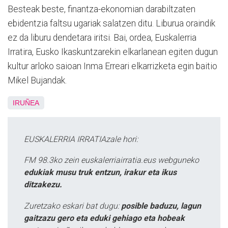
Besteak beste, finantza-ekonomian darabiltzaten
ebidentzia faltsu ugariak salatzen ditu. Liburua oraindik
ez da liburu dendetara iritsi. Bai, ordea, Euskalerria
Irratira, Eusko Ikaskuntzarekin elkarlanean egiten dugun
kultur arloko saioan Inma Erreari elkarrizketa egin baitio
Mikel Bujandak.
IRUÑEA
EUSKALERRIA IRRATIAzale hori:
FM 98.3ko zein euskalerriairratia.eus webguneko
edukiak musu truk entzun, irakur eta ikus
ditzakezu.
Zuretzako eskari bat dugu:
posible baduzu, lagun
gaitzazu gero eta eduki gehiago eta hobeak