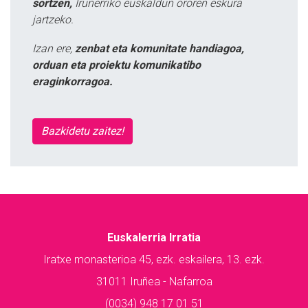
sortzen,
Iruñerriko euskaldun ororen eskura
jartzeko.
Izan ere,
zenbat eta komunitate handiagoa,
orduan eta proiektu komunikatibo
eraginkorragoa.
Bazkidetu zaitez!
Euskalerria Irratia
Iratxe monasterioa 45, ezk. eskailera, 13. ezk.
31011 Iruñea - Nafarroa
(0034) 948 17 01 51