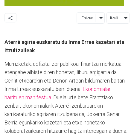
Entzun
Itzuli
Aterré agiria euskaratu du Inma Errea kazetari eta
itzultzaileak
Murrizketak, defizita, zor publikoa, finantza-merkatua
etengabe albiste diren honetan, liburu argigarria da,
Cenlit etxearekin eta Denon Artean bildumaren baitan,
Inma Erreak euskaratu berri duena:
Ekonomialari
harrituen manifestua
. Duela urte bete Frantziako
zenbait ekonomialarik Aterré izenburuarekin
karrikaraturiko agiriaren itzulpena da, Joxerrra Senar
Berria egunkariko kazetari eta etxe honetako
kolaboratzailearen hitzaurre hagitz interesgarria duena.