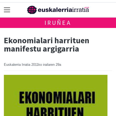
IRUÑEA
Ekonomialari harrituen
manifestu argigarria
Euskalerria Irratia
2011ko irailaren 29a