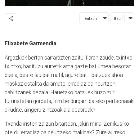
Entzun
Itzuli
Elixabete Garmendia
Argazkiak bertan sarrarazten zaitu. Ilaran zaude, txintxo
txintxo; badituzu aurretik ama gazte bat umea besotan
duela, beste lau bat mutil, agure bat… batzuek ahoa
maskaz estalita daramate, erradiazioa neurtzen
dabiltzanek bezala. Hauetako batzuek buzo zuri
futuristetan gordeta, film beldurgarri bateko pertsonaiak
dirudite, aingeru zintzoak ala deabruak?
Txanda iristen zaizun bitartean, jakin mina. Zer ikusiko
ote du erradiazioa neurtzeko makinak? Zure aurreko