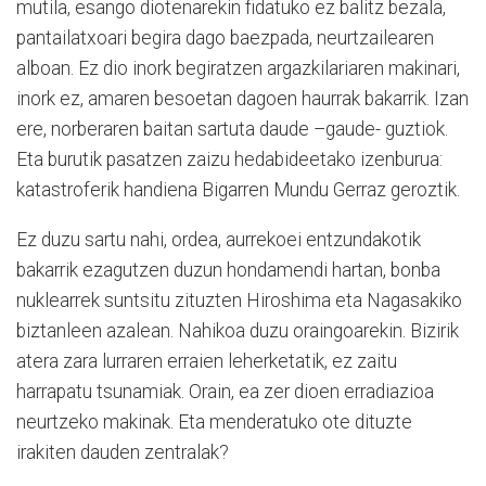
mutila, esango diotenarekin fidatuko ez balitz bezala,
pantailatxoari begira dago baezpada, neurtzailearen
alboan. Ez dio inork begiratzen argazkilariaren makinari,
inork ez, amaren besoetan dagoen haurrak bakarrik. Izan
ere, norberaren baitan sartuta daude –gaude- guztiok.
Eta burutik pasatzen zaizu hedabideetako izenburua:
katastroferik handiena Bigarren Mundu Gerraz geroztik.
Ez duzu sartu nahi, ordea, aurrekoei entzundakotik
bakarrik ezagutzen duzun hondamendi hartan, bonba
nuklearrek suntsitu zituzten Hiroshima eta Nagasakiko
biztanleen azalean. Nahikoa duzu oraingoarekin. Bizirik
atera zara lurraren erraien leherketatik, ez zaitu
harrapatu tsunamiak. Orain, ea zer dioen erradiazioa
neurtzeko makinak. Eta menderatuko ote dituzte
irakiten dauden zentralak?