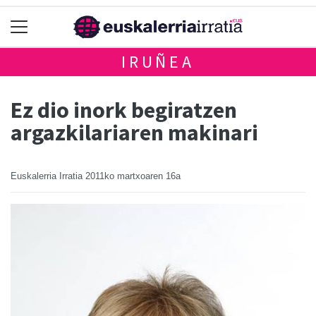
IRUÑEA
Ez dio inork begiratzen
argazkilariaren makinari
Euskalerria Irratia
2011ko martxoaren 16a