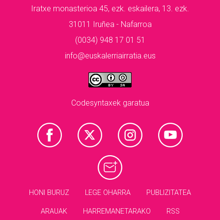
Iratxe monasterioa 45, ezk. eskailera, 13. ezk.
31011 Iruñea - Nafarroa
(0034) 948 17 01 51
info@euskalerriairratia.eus
Codesyntaxek garatua
HONI BURUZ
LEGE OHARRA
PUBLIZITATEA
ARAUAK
HARREMANETARAKO
RSS