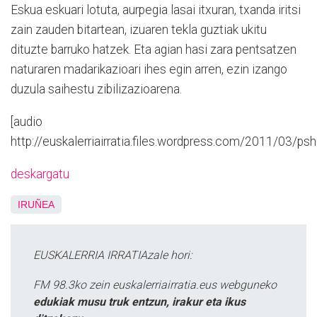
Eskua eskuari lotuta, aurpegia lasai itxuran, txanda iritsi
zain zauden bitartean, izuaren tekla guztiak ukitu
dituzte barruko hatzek. Eta agian hasi zara pentsatzen
naturaren madarikazioari ihes egin arren, ezin izango
duzula saihestu zibilizazioarena.
[audio
http://euskalerriairratia.files.wordpress.com/2011/03/p
deskargatu
IRUÑEA
EUSKALERRIA IRRATIAzale hori:
FM 98.3ko zein euskalerriairratia.eus webguneko
edukiak musu truk entzun, irakur eta ikus