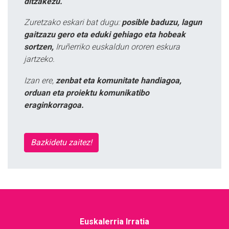
ditzakezu.
Zuretzako eskari bat dugu:
posible baduzu, lagun
gaitzazu gero eta eduki gehiago eta hobeak
sortzen,
Iruñerriko euskaldun ororen eskura
jartzeko.
Izan ere,
zenbat eta komunitate handiagoa,
orduan eta proiektu komunikatibo
eraginkorragoa.
Bazkidetu zaitez!
Euskalerria Irratia