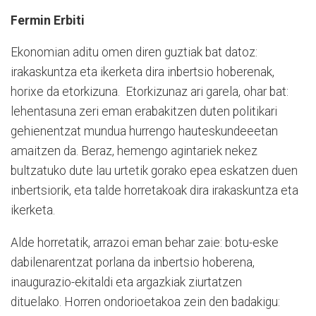
Fermin Erbiti
Ekonomian aditu omen diren guztiak bat datoz:
irakaskuntza eta ikerketa dira inbertsio hoberenak,
horixe da etorkizuna. Etorkizunaz ari garela, ohar bat:
lehentasuna zeri eman erabakitzen duten politikari
gehienentzat mundua hurrengo hauteskundeeetan
amaitzen da. Beraz, hemengo agintariek nekez
bultzatuko dute lau urtetik gorako epea eskatzen duen
inbertsiorik, eta talde horretakoak dira irakaskuntza eta
ikerketa.
Alde horretatik, arrazoi eman behar zaie: botu-eske
dabilenarentzat porlana da inbertsio hoberena,
inaugurazio-ekitaldi eta argazkiak ziurtatzen
dituelako. Horren ondorioetakoa zein den badakigu: