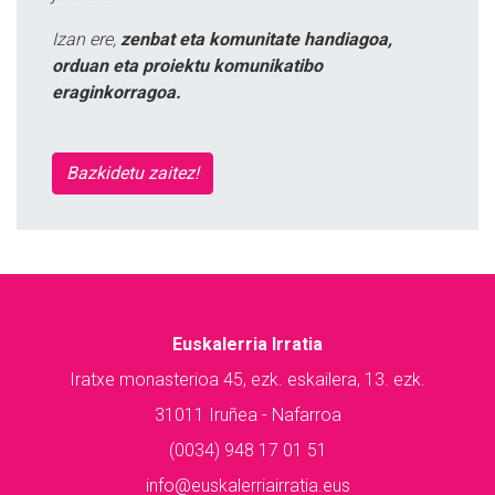
Izan ere,
zenbat eta komunitate handiagoa,
orduan eta proiektu komunikatibo
eraginkorragoa.
Bazkidetu zaitez!
Euskalerria Irratia
Iratxe monasterioa 45, ezk. eskailera, 13. ezk.
31011 Iruñea - Nafarroa
(0034) 948 17 01 51
info@euskalerriairratia.eus