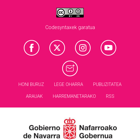
Codesyntaxek garatua
HONI BURUZ
LEGE OHARRA
PUBLIZITATEA
ARAUAK
HARREMANETARAKO
RSS