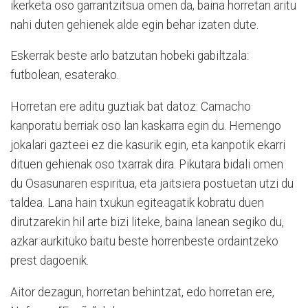
ikerketa oso garrantzitsua omen da, baina horretan aritu
nahi duten gehienek alde egin behar izaten dute.
Eskerrak beste arlo batzutan hobeki gabiltzala:
futbolean, esaterako.
Horretan ere aditu guztiak bat datoz: Camacho
kanporatu berriak oso lan kaskarra egin du. Hemengo
jokalari gazteei ez die kasurik egin, eta kanpotik ekarri
dituen gehienak oso txarrak dira. Pikutara bidali omen
du Osasunaren espiritua, eta jaitsiera postuetan utzi du
taldea. Lana hain txukun egiteagatik kobratu duen
dirutzarekin hil arte bizi liteke, baina lanean segiko du,
azkar aurkituko baitu beste horrenbeste ordaintzeko
prest dagoenik.
Aitor dezagun, horretan behintzat, edo horretan ere,