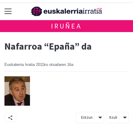
IRUÑEA
Nafarroa “Epaña” da
Euskalerria Irratia
2011ko otsailaren 16a
Entzun
Itzuli