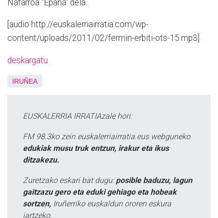
Nafarroa “Epaña” dela.
[audio http://euskalerriairratia.com/wp-
content/uploads/2011/02/fermin-erbiti-ots-15.mp3]
deskargatu
IRUÑEA
EUSKALERRIA IRRATIAzale hori:
FM 98.3ko zein euskalerriairratia.eus webguneko
edukiak musu truk entzun, irakur eta ikus
ditzakezu.
Zuretzako eskari bat dugu:
posible baduzu, lagun
gaitzazu gero eta eduki gehiago eta hobeak
sortzen,
Iruñerriko euskaldun ororen eskura
jartzeko.