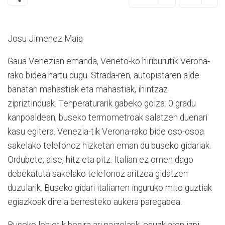
Josu Jimenez Maia
Gaua Venezian emanda, Veneto-ko hiriburutik Verona-
rako bidea hartu dugu. Strada-ren, autopistaren alde
banatan mahastiak eta mahastiak, ihintzaz
zipriztinduak. Tenperaturarik gabeko goiza: 0 gradu
kanpoaldean, buseko termometroak salatzen duenari
kasu egitera. Venezia-tik Verona-rako bide oso-osoa
sakelako telefonoz hizketan eman du buseko gidariak.
Ordubete, aise, hitz eta pitz. Italian ez omen dago
debekatuta sakelako telefonoz aritzea gidatzen
duzularik. Buseko gidari italiarren inguruko mito guztiak
egiazkoak direla berresteko aukera paregabea.
Buseko lehiotik begira ari naizelarik, eguzkiaren izpi