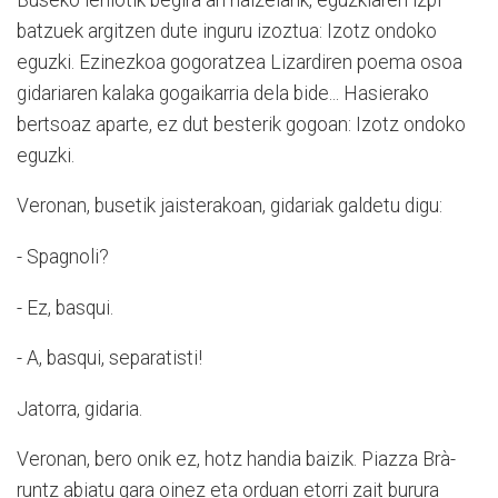
batzuek argitzen dute inguru izoztua: Izotz ondoko
eguzki. Ezinezkoa gogoratzea Lizardiren poema osoa
gidariaren kalaka gogaikarria dela bide... Hasierako
bertsoaz aparte, ez dut besterik gogoan: Izotz ondoko
eguzki.
Veronan, busetik jaisterakoan, gidariak galdetu digu:
- Spagnoli?
- Ez, basqui.
- A, basqui, separatisti!
Jatorra, gidaria.
Veronan, bero onik ez, hotz handia baizik. Piazza Brà-
runtz abiatu gara oinez eta orduan etorri zait burura