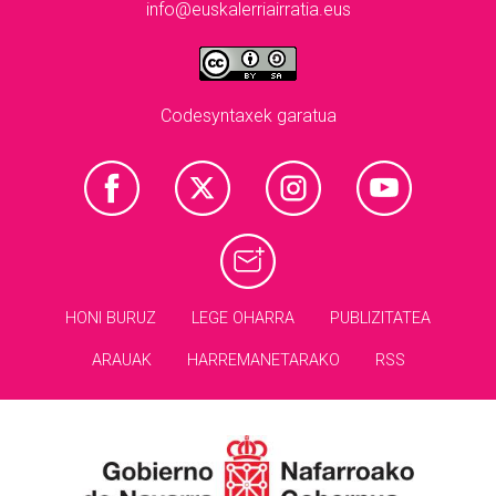
info@euskalerriairratia.eus
Codesyntaxek garatua
HONI BURUZ
LEGE OHARRA
PUBLIZITATEA
ARAUAK
HARREMANETARAKO
RSS