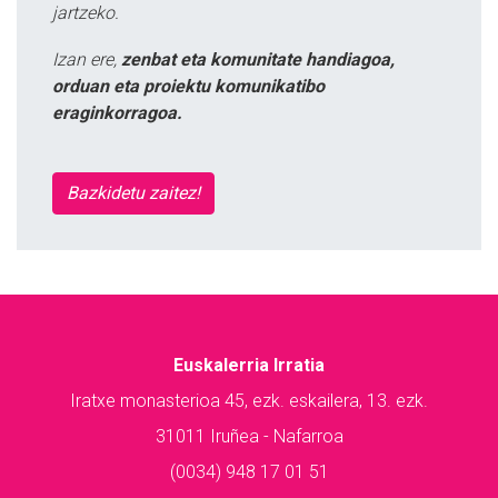
jartzeko.
Izan ere,
zenbat eta komunitate handiagoa,
orduan eta proiektu komunikatibo
eraginkorragoa.
Bazkidetu zaitez!
Euskalerria Irratia
Iratxe monasterioa 45, ezk. eskailera, 13. ezk.
31011 Iruñea - Nafarroa
(0034) 948 17 01 51