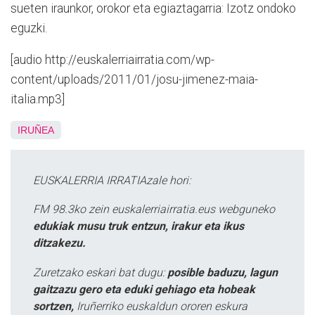
sueten iraunkor, orokor eta egiaztagarria: Izotz ondoko
eguzki.
[audio http://euskalerriairratia.com/wp-
content/uploads/2011/01/josu-jimenez-maia-
italia.mp3]
IRUÑEA
EUSKALERRIA IRRATIAzale hori:
FM 98.3ko zein euskalerriairratia.eus webguneko
edukiak musu truk entzun, irakur eta ikus
ditzakezu.
Zuretzako eskari bat dugu:
posible baduzu, lagun
gaitzazu gero eta eduki gehiago eta hobeak
sortzen,
Iruñerriko euskaldun ororen eskura