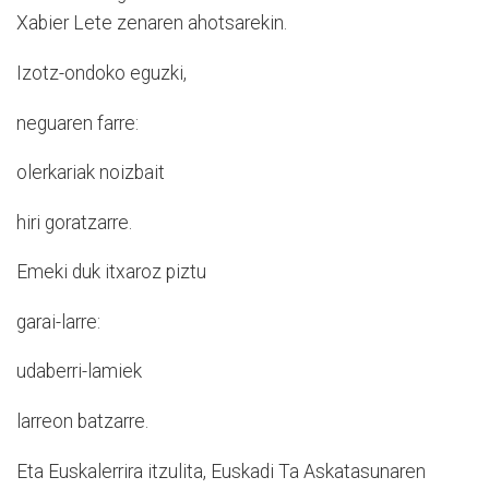
Xabier Lete zenaren ahotsarekin.
Izotz-ondoko eguzki,
neguaren farre:
olerkariak noizbait
hiri goratzarre.
Emeki duk itxaroz piztu
garai-larre:
udaberri-lamiek
larreon batzarre.
Eta Euskalerrira itzulita, Euskadi Ta Askatasunaren