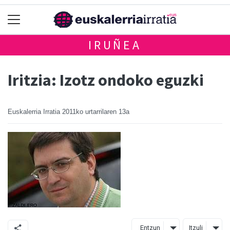
IRUÑEA
Iritzia: Izotz ondoko eguzki
Euskalerria Irratia
2011ko urtarrilaren 13a
Entzun
Itzuli