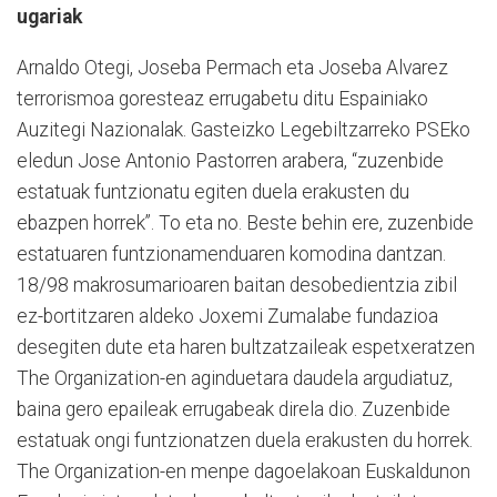
ugariak
Arnaldo Otegi, Joseba Permach eta Joseba Alvarez
terrorismoa goresteaz errugabetu ditu Espainiako
Auzitegi Nazionalak. Gasteizko Legebiltzarreko PSEko
eledun Jose Antonio Pastorren arabera, “zuzenbide
estatuak funtzionatu egiten duela erakusten du
ebazpen horrek”. To eta no. Beste behin ere, zuzenbide
estatuaren funtzionamenduaren komodina dantzan.
18/98 makrosumarioaren baitan desobedientzia zibil
ez-bortitzaren aldeko Joxemi Zumalabe fundazioa
desegiten dute eta haren bultzatzaileak espetxeratzen
The Organization
-en aginduetara daudela argudiatuz,
baina gero epaileak errugabeak direla dio. Zuzenbide
estatuak ongi funtzionatzen duela erakusten du horrek.
The Organization
-en menpe dagoelakoan Euskaldunon