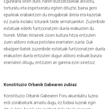
Egunkaria ixten dute, haren bultzatzaileak atxilotu,
torturatu eta espetxeratu egiten dituzte, baina gero
epaileak erabakitzen du errugabeak direla eta kazetak
ez zuela inolako loturarik talde armatuarekin. Zuzenbide
estatuak ederki funtzionatzen duela erakusten du
horrek. Millan Atrainek zioen kultura hitza entzuten
zuen aldioro eskua pistolara eramaten zuela. Guk
ebazpen batek zuzenbide estatuak funtzionatzen duela
erakusten duela entzuten dugun aldioro eskuak burura
eramaten ditugu, entzuten ari garena ezin sinetsiz.
Konstituzio Orbanik Gabearen zubiaz
Konstituzio Orbanik Gabearen Foru akueduktu luzea
erdi zorabiaturik amaitu dugu, ez bidaia luzeak egin