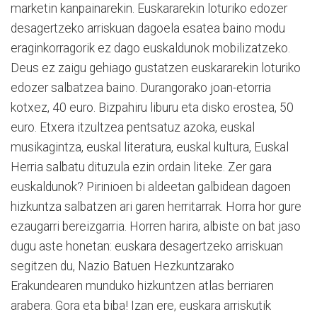
marketin kanpainarekin. Euskararekin loturiko edozer
desagertzeko arriskuan dagoela esatea baino modu
eraginkorragorik ez dago euskaldunok mobilizatzeko.
Deus ez zaigu gehiago gustatzen euskararekin loturiko
edozer salbatzea baino. Durangorako joan-etorria
kotxez, 40 euro. Bizpahiru liburu eta disko erostea, 50
euro. Etxera itzultzea pentsatuz azoka, euskal
musikagintza, euskal literatura, euskal kultura, Euskal
Herria salbatu dituzula ezin ordain liteke. Zer gara
euskaldunok? Pirinioen bi aldeetan galbidean dagoen
hizkuntza salbatzen ari garen herritarrak. Horra hor gure
ezaugarri bereizgarria. Horren harira, albiste on bat jaso
dugu aste honetan: euskara desagertzeko arriskuan
segitzen du, Nazio Batuen Hezkuntzarako
Erakundearen munduko hizkuntzen atlas berriaren
arabera. Gora eta biba! Izan ere, euskara arriskutik