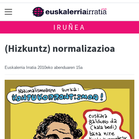
IRUÑEA
(Hizkuntz) normalizazioa
Euskalerria Irratia
2010eko abenduaren 15a