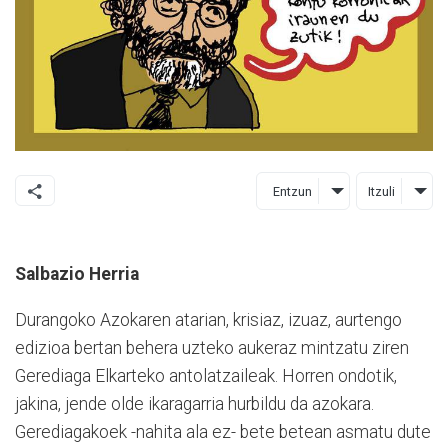
Entzun
Itzuli
Salbazio Herria
Durangoko Azokaren atarian, krisiaz, izuaz, aurtengo
edizioa bertan behera uzteko aukeraz mintzatu ziren
Gerediaga Elkarteko antolatzaileak. Horren ondotik,
jakina, jende olde ikaragarria hurbildu da azokara.
Gerediagakoek -nahita ala ez- bete betean asmatu dute