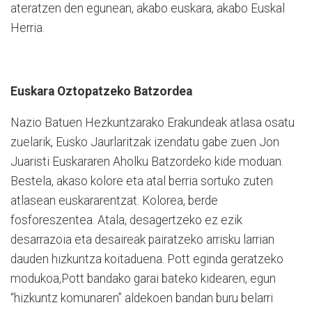
ateratzen den egunean, akabo euskara, akabo Euskal
Herria.
Euskara Oztopatzeko Batzordea
Nazio Batuen Hezkuntzarako Erakundeak atlasa osatu
zuelarik, Eusko Jaurlaritzak izendatu gabe zuen Jon
Juaristi Euskararen Aholku Batzordeko kide moduan.
Bestela, akaso kolore eta atal berria sortuko zuten
atlasean euskararentzat. Kolorea, berde
fosforeszentea. Atala, desagertzeko ez ezik
desarrazoia eta desaireak pairatzeko arrisku larrian
dauden hizkuntza koitaduena. Pott eginda geratzeko
modukoa,Pott bandako garai bateko kidearen, egun
“hizkuntz komunaren” aldekoen bandan buru belarri