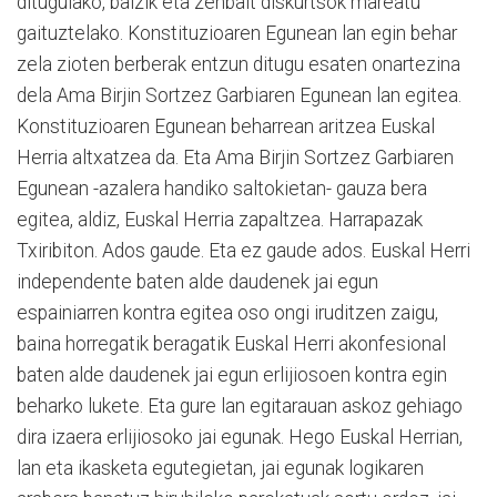
ditugulako, baizik eta zenbait diskurtsok mareatu
gaituztelako. Konstituzioaren Egunean lan egin behar
zela zioten berberak entzun ditugu esaten onartezina
dela Ama Birjin Sortzez Garbiaren Egunean lan egitea.
Konstituzioaren Egunean beharrean aritzea Euskal
Herria altxatzea da. Eta Ama Birjin Sortzez Garbiaren
Egunean -azalera handiko saltokietan- gauza bera
egitea, aldiz, Euskal Herria zapaltzea. Harrapazak
Txiribiton. Ados gaude. Eta ez gaude ados. Euskal Herri
independente baten alde daudenek jai egun
espainiarren kontra egitea oso ongi iruditzen zaigu,
baina horregatik beragatik Euskal Herri akonfesional
baten alde daudenek jai egun erlijiosoen kontra egin
beharko lukete. Eta gure lan egitarauan askoz gehiago
dira izaera erlijiosoko jai egunak. Hego Euskal Herrian,
lan eta ikasketa egutegietan, jai egunak logikaren