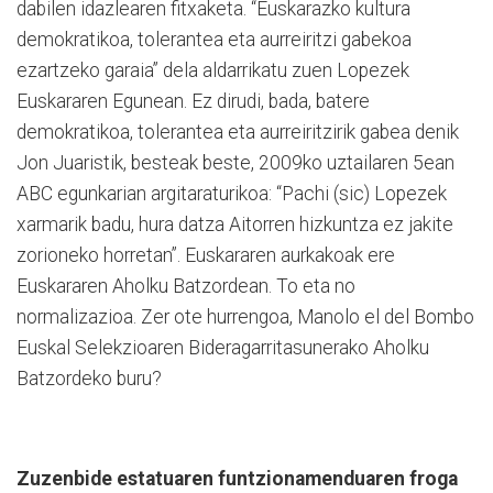
dabilen idazlearen fitxaketa. “Euskarazko kultura
demokratikoa, tolerantea eta aurreiritzi gabekoa
ezartzeko garaia” dela aldarrikatu zuen Lopezek
Euskararen Egunean. Ez dirudi, bada, batere
demokratikoa, tolerantea eta aurreiritzirik gabea denik
Jon Juaristik, besteak beste, 2009ko uztailaren 5ean
ABC
egunkarian argitaraturikoa: “Pachi (sic) Lopezek
xarmarik badu, hura datza Aitorren hizkuntza ez jakite
zorioneko horretan”. Euskararen aurkakoak ere
Euskararen Aholku Batzordean. To eta no
normalizazioa. Zer ote hurrengoa, Manolo
el del Bombo
Euskal Selekzioaren Bideragarritasunerako Aholku
Batzordeko buru?
Zuzenbide estatuaren funtzionamenduaren froga