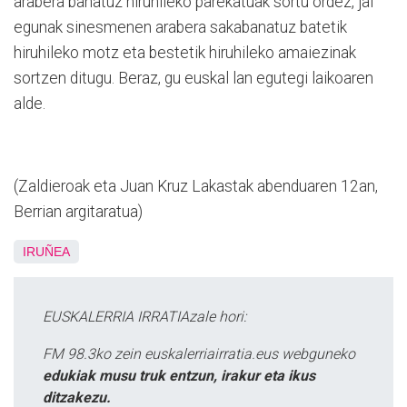
arabera banatuz hiruhileko parekatuak sortu ordez, jai
egunak sinesmenen arabera sakabanatuz batetik
hiruhileko motz eta bestetik hiruhileko amaiezinak
sortzen ditugu. Beraz, gu euskal lan egutegi laikoaren
alde.
(Zaldieroak eta Juan Kruz Lakastak abenduaren 12an,
Berrian argitaratua)
IRUÑEA
EUSKALERRIA IRRATIAzale hori:
FM 98.3ko zein euskalerriairratia.eus webguneko
edukiak musu truk entzun, irakur eta ikus
ditzakezu.