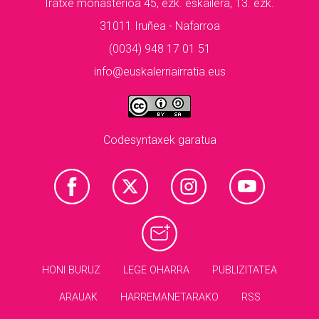
Iratxe monasterioa 45, ezk. eskailera, 13. ezk.
31011 Iruñea - Nafarroa
(0034) 948 17 01 51
info@euskalerriairratia.eus
Codesyntaxek garatua
HONI BURUZ
LEGE OHARRA
PUBLIZITATEA
ARAUAK
HARREMANETARAKO
RSS