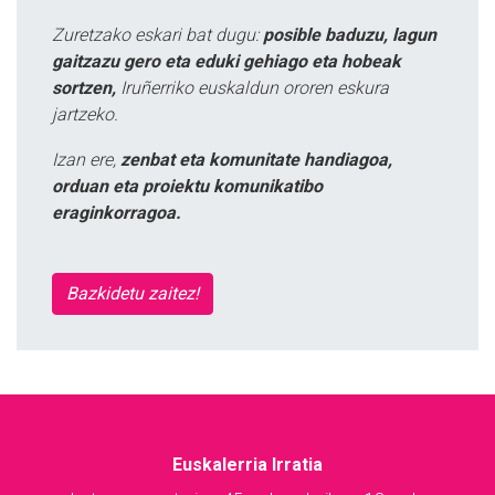
Zuretzako eskari bat dugu:
posible baduzu, lagun
gaitzazu gero eta eduki gehiago eta hobeak
sortzen,
Iruñerriko euskaldun ororen eskura
jartzeko.
Izan ere,
zenbat eta komunitate handiagoa,
orduan eta proiektu komunikatibo
eraginkorragoa.
Bazkidetu zaitez!
Euskalerria Irratia