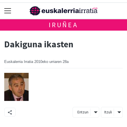
IRUÑEA
Dakiguna ikasten
Euskalerria Irratia
2010eko urriaren 28a
Entzun
Itzuli