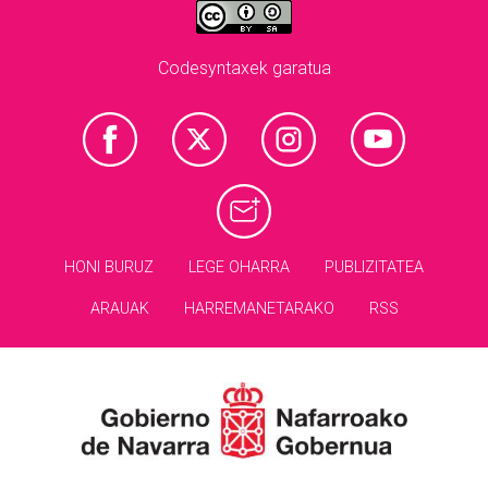
Codesyntaxek garatua
HONI BURUZ
LEGE OHARRA
PUBLIZITATEA
ARAUAK
HARREMANETARAKO
RSS