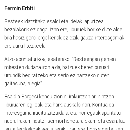
Fermin Erbiti
Besteek idatzitako esaldi eta ideiak lapurtzea
bezalakorik ez dago. Izan ere, liburuek horixe dute alde:
bila hasiz gero, ergelkeriak ez ezik, gauza interesgarriak
ere aurki litezkeela.
Atzo apuntaturikoa, esaterako: "Besteengan gehien
miresten dudana ironia da, batzuek beren buruari
urrundik begiratzeko eta serio ez hartzeko duten
gaitasuna, alegia".
Esaldia Borgesi kendu zion ni irakurtzen ari nintzen
liburuaren egileak, eta hark, auskalo nori. Kontua da
interesgarria iruditu zitzaidala, eta horregatik apuntatu
nuen. Irakurri, idatzi, sermoi honetara ekarri eta esan: lau
lan, alferrikakoak seguruenik. Izan ere, horixe gertatzen