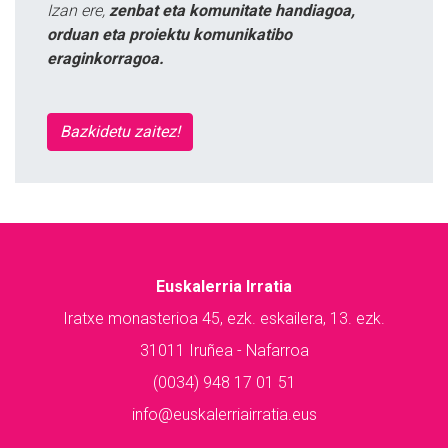
Izan ere,
zenbat eta komunitate handiagoa,
orduan eta proiektu komunikatibo
eraginkorragoa.
Bazkidetu zaitez!
Euskalerria Irratia
Iratxe monasterioa 45, ezk. eskailera, 13. ezk.
31011 Iruñea - Nafarroa
(0034) 948 17 01 51
info@euskalerriairratia.eus