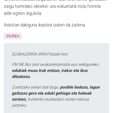
zaigu horrelako ideiekin: ura eskuetatik nola, horrela
alde egiten digutela.
Askotan dakiguna ikastea izaten da zailena.
IRUÑEA
EUSKALERRIA IRRATIAzale hori:
FM 98.3ko zein euskalerriairratia.eus webguneko
edukiak musu truk entzun, irakur eta ikus
ditzakezu.
Zuretzako eskari bat dugu:
posible baduzu, lagun
gaitzazu gero eta eduki gehiago eta hobeak
sortzen,
Iruñerriko euskaldun ororen eskura
jartzeko.