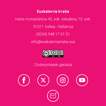
Euskalerria Irratia
Iratxe monasterioa 45, ezk. eskailera, 13. ezk.
31011 Iruñea - Nafarroa
(0034) 948 17 01 51
info@euskalerriairratia.eus
Codesyntaxek garatua