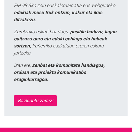
FM 98.3ko zein euskalerriairratia.eus webguneko
edukiak musu truk entzun, irakur eta ikus
ditzakezu.
Zuretzako eskari bat dugu:
posible baduzu, lagun
gaitzazu gero eta eduki gehiago eta hobeak
sortzen,
Iruñerriko euskaldun ororen eskura
jartzeko.
Izan ere,
zenbat eta komunitate handiagoa,
orduan eta proiektu komunikatibo
eraginkorragoa.
Bazkidetu zaitez!