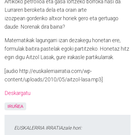
Artikoko petrolioa eta gasa lortzeko borroka hasi da.
Lurraren beroketa dela eta orain arte
izozpean gorderiko altxor horiek gero eta gertuago
daude. Norenak dira baina?
Matematikak lagungarri izan dezakegu honetan ere,
formulak baitira pastelak egoki partitzeko. Honetaz hitz
egin digu Aitzol Lasak, gure irakasle partikularrak.
[audio http://euskalerriairratia.com/wp-
content/uploads/2010/05/aitzol-lasa.mp3]
Deskargatu
IRUÑEA
EUSKALERRIA IRRATIAzale hori: