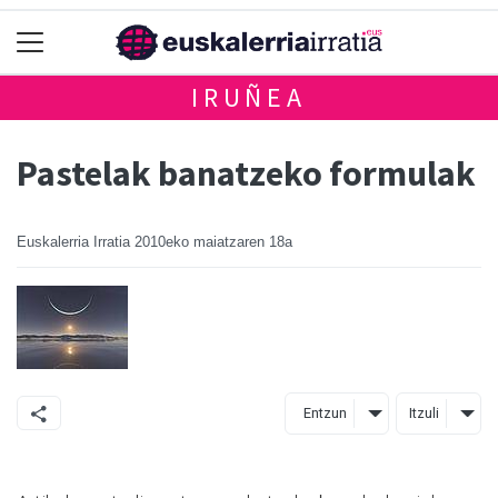
IRUÑEA
Pastelak banatzeko formulak
Euskalerria Irratia
2010eko maiatzaren 18a
Entzun
Itzuli