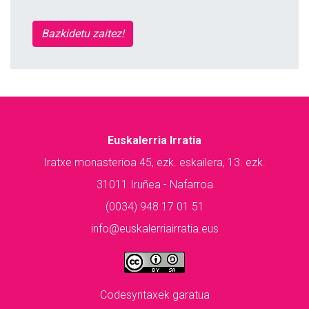
Bazkidetu zaitez!
Euskalerria Irratia
Iratxe monasterioa 45, ezk. eskailera, 13. ezk.
31011 Iruñea - Nafarroa
(0034) 948 17 01 51
info@euskalerriairratia.eus
Codesyntaxek garatua