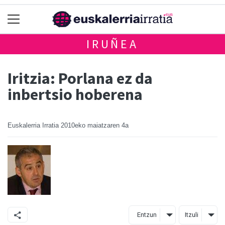
IRUÑEA
Iritzia: Porlana ez da
inbertsio hoberena
Euskalerria Irratia
2010eko maiatzaren 4a
Entzun
Itzuli