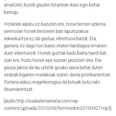
amaitzen, bizirik gauden bitartean ikasi egin behar
baitugu.
Hizlariek aipatu ez bazuten ere, hona hemen azkena,
sermoilari honek besteren bati lapurtutakoa:
irakaskuntza ez da gastua, inbertsioa baizik. Eta,
gainera, ez dago hori baino etekin handiagoa emanen
duen inbertsiorik. Honek guztiak badu baina handi bat:
izan ere, fruitu horiek epe luzean jasotzen dira. Eta
gauza jakina da lau urtetik gorako epea behar duten
xedeak bigarren mailakoak izaten direla politikarientzat.
Porlana askoz eraginkorragoa da botuak lortu nahi
dituenarentzat.
[audio http://euskalerriairratia.com/wp-
content/uploads/2010/04/ferminerbiti20100427.mp3]