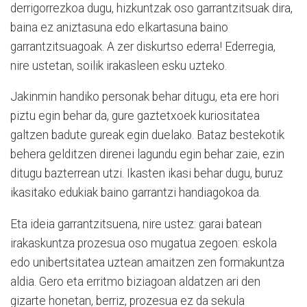
derrigorrezkoa dugu, hizkuntzak oso garrantzitsuak dira,
baina ez aniztasuna edo elkartasuna baino
garrantzitsuagoak. A zer diskurtso ederra! Ederregia,
nire ustetan, soilik irakasleen esku uzteko.
Jakinmin handiko personak behar ditugu, eta ere hori
piztu egin behar da, gure gaztetxoek kuriositatea
galtzen badute gureak egin duelako. Bataz bestekotik
behera gelditzen direnei lagundu egin behar zaie, ezin
ditugu bazterrean utzi. Ikasten ikasi behar dugu, buruz
ikasitako edukiak baino garrantzi handiagokoa da.
Eta ideia garrantzitsuena, nire ustez: garai batean
irakaskuntza prozesua oso mugatua zegoen: eskola
edo unibertsitatea uztean amaitzen zen formakuntza
aldia. Gero eta erritmo biziagoan aldatzen ari den
gizarte honetan, berriz, prozesua ez da sekula