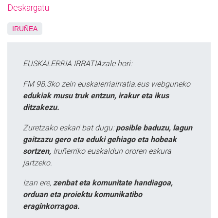
Deskargatu
IRUÑEA
EUSKALERRIA IRRATIAzale hori:
FM 98.3ko zein euskalerriairratia.eus webguneko
edukiak musu truk entzun, irakur eta ikus
ditzakezu.
Zuretzako eskari bat dugu:
posible baduzu, lagun
gaitzazu gero eta eduki gehiago eta hobeak
sortzen,
Iruñerriko euskaldun ororen eskura
jartzeko.
Izan ere,
zenbat eta komunitate handiagoa,
orduan eta proiektu komunikatibo
eraginkorragoa.