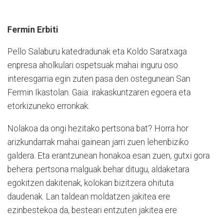
Fermin Erbiti
Pello Salaburu katedradunak eta Koldo Saratxaga
enpresa aholkulari ospetsuak mahai inguru oso
interesgarria egin zuten pasa den ostegunean San
Fermin Ikastolan. Gaia: irakaskuntzaren egoera eta
etorkizuneko erronkak.
Nolakoa da ongi hezitako pertsona bat? Horra hor
arizkundarrak mahai gainean jarri zuen lehenbiziko
galdera. Eta erantzunean honakoa esan zuen, gutxi gora
behera: pertsona malguak behar ditugu, aldaketara
egokitzen dakitenak, kolokan bizitzera ohituta
daudenak. Lan taldean moldatzen jakitea ere
ezinbestekoa da, besteari entzuten jakitea ere