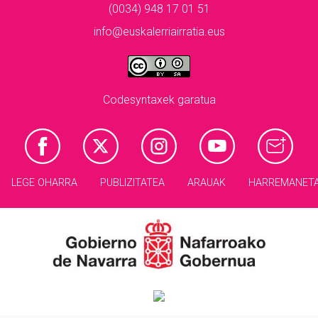
(0034) 948 17 01 51
info@euskalerriairratia.eus
Codesyntaxek garatua
LEGE OHARRA
PUBLIZITATEA
ARAUAK
HARREMANET