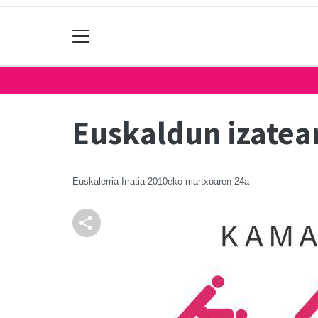
Euskaldun izatea
Euskalerria Irratia
2010eko martxoaren 24a