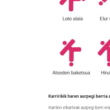
Karririkik haren aurpegi berria
Karrikiri elkarteak aurpegi berri 