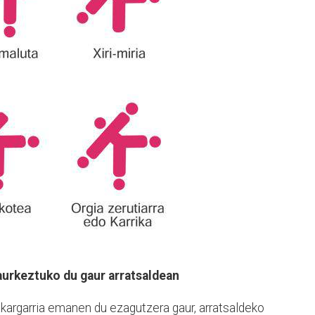
 aurkeztuko du gaur arratsaldean
erakargarria emanen du ezagutzera gaur, arratsaldeko