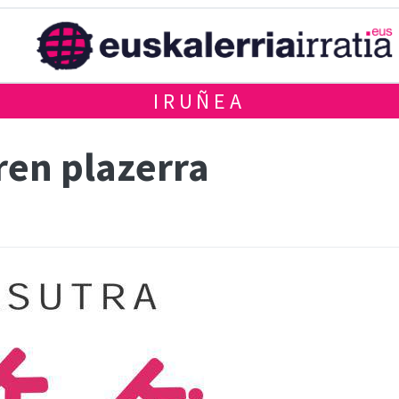
IRUÑEA
ren plazerra