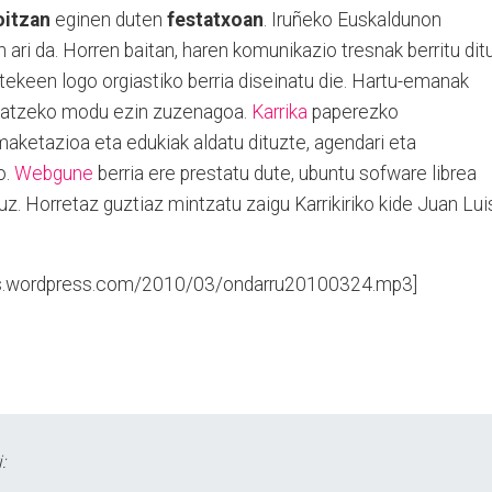
oitzan
eginen duten
festatxoan
. Iruñeko Euskaldunon
ari da. Horren baitan, haren komunikazio tresnak berritu ditu
itekeen logo orgiastiko berria diseinatu die. Hartu-emanak
dikatzeko modu ezin zuzenagoa.
Karrika
paperezko
maketazioa eta edukiak aldatu dituzte, agendari eta
o.
Webgune
berria ere prestatu dute, ubuntu sofware librea
tuz. Horretaz guztiaz mintzatu zaigu Karrikiriko kide Juan Lui
.files.wordpress.com/2010/03/ondarru20100324.mp3]
: