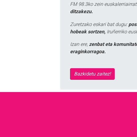
FM 98.3ko zein euskalerriairr
ditzakezu.
Zuretzako eskari bat dugu:
pos
hobeak sortzen,
Iruñerriko eus
Izan ere,
zenbat eta komunitat
eraginkorragoa.
Bazkidetu zaitez!