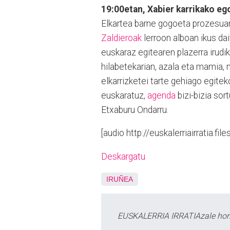
19:00etan, Xabier karrikako eg
Elkartea barne gogoeta prozesuan 
Zaldieroak
lerroon alboan ikus da
euskaraz egitearen plazerra iru
hilabetekarian, azala eta mamia, 
elkarrizketei tarte gehiago egitek
euskaratuz,
agenda
bizi-bizia sor
Etxaburu Ondarru.
[audio http://euskalerriairratia
Deskargatu
IRUÑEA
EUSKALERRIA IRRATIAzale hori