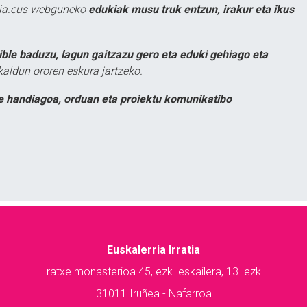
atia.eus webguneko
edukiak musu truk entzun, irakur eta ikus
ible baduzu, lagun gaitzazu gero eta eduki gehiago eta
kaldun ororen eskura jartzeko.
e handiagoa, orduan eta proiektu komunikatibo
Euskalerria Irratia
Iratxe monasterioa 45, ezk. eskailera, 13. ezk.
31011 Iruñea - Nafarroa