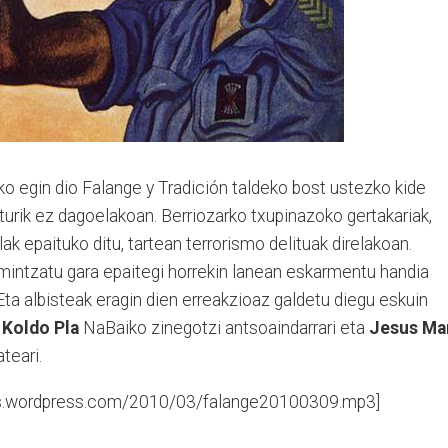
ko egin dio Falange y Tradición taldeko bost ustezko kide
iturik ez dagoelakoan. Berriozarko txupinazoko gertakariak,
lak epaituko ditu, tartean terrorismo delituak direlakoan.
 mintzatu gara epaitegi horrekin lanean eskarmentu handia
Eta albisteak eragin dien erreakzioaz galdetu diegu eskuin
o
Koldo Pla
NaBaiko zinegotzi antsoaindarrari eta
Jesus Ma
teari.
.files.wordpress.com/2010/03/falange20100309.mp3]