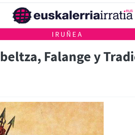
IRUÑEA
 beltza, Falange y Trad