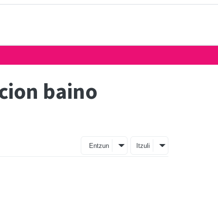
icion baino
Entzun
Itzuli