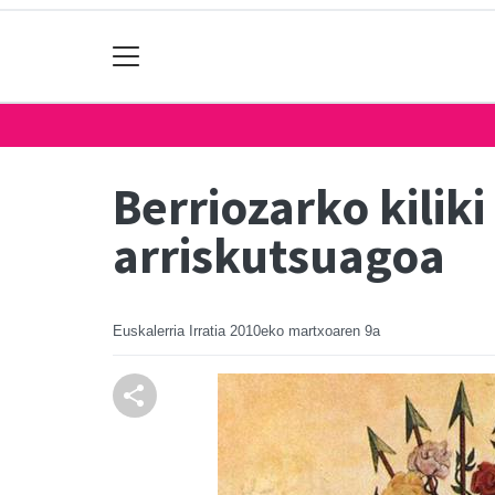
Berriozarko kiliki
arriskutsuagoa
Euskalerria Irratia
2010eko martxoaren 9a