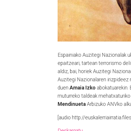
Espainiako Auzitegi Nazionalak u
epaitzeari, tartean terrorismo del
aldiz, bai, horiek Auzitegi Naziona
Auzitegi Nazionalaren irizpideez
duen
Amaia Izko
abokatuarekin. 
muturreko taldeak mehatxaturik
Mendinueta
Arbizuko ANVko alka
[audio http://euskalerriairratia
Deskargatu