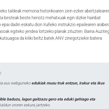
reko taldeak memoria historikoaren zein ezker abertzaleare
eta besteak beste heriotz mehatxuak egin dizkie hainbat
n epai dadin eskatu dion Iruñeko instrukzio epailearen araber
soak egiteko jendea lortzeko planak zituzten. Baina Auziteg
skutsuagoa da kiliki beltz batek ANV zinegotziekin batera
:
atia.eus webguneko
edukiak musu truk entzun, irakur eta ikus
ible baduzu, lagun gaitzazu gero eta eduki gehiago eta
kaldun ororen eskura jartzeko.