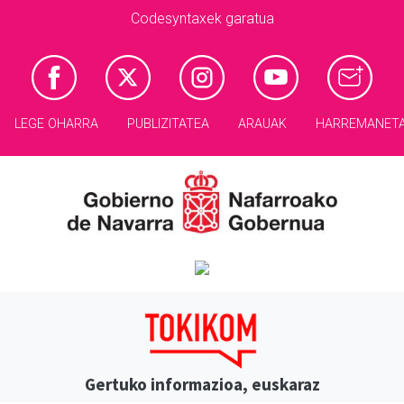
Codesyntaxek garatua
LEGE OHARRA
PUBLIZITATEA
ARAUAK
HARREMANET
Gertuko informazioa, euskaraz