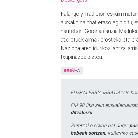
Falange y Tradicion eskuin mutur
aurkako hainbat eraso egin ditu, 
hautetsiri. Gorenari auzia Madrile
atxilotuek armak erosteko eta era
Nazionalaren idurikoz, antza, arri
txupinazoa piztea.
IRUÑEA
EUSKALERRIA IRRATIAzale hori
FM 98.3ko zein euskalerriairr
ditzakezu.
Zuretzako eskari bat dugu:
pos
hobeak sortzen,
Iruñerriko eus