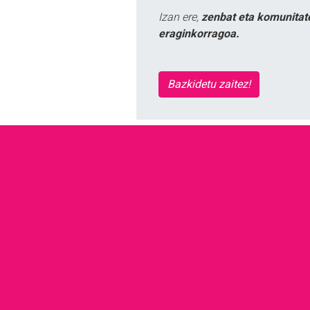
Izan ere,
zenbat eta komunitat
eraginkorragoa.
Bazkidetu zaitez!