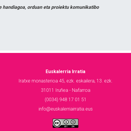
e handiagoa, orduan eta proiektu komunikatibo
Euskalerria Irratia
Iratxe monasterioa 45, ezk. eskailera, 13. ezk.
31011 Iruñea - Nafarroa
(0034) 948 17 01 51
info@euskalerriairratia.eus