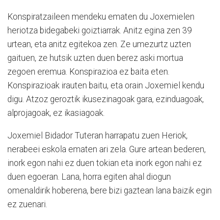
Konspiratzaileen mendeku ematen du Joxemielen
heriotza bidegabeki goiztiarrak. Anitz egina zen 39
urtean, eta anitz egitekoa zen. Ze umezurtz uzten
gaituen, ze hutsik uzten duen berez aski mortua
zegoen eremua. Konspirazioa ez baita eten.
Konspirazioak irauten baitu, eta orain Joxemiel kendu
digu. Atzoz geroztik ikusezinagoak gara, ezinduagoak,
alprojagoak, ez ikasiagoak.
Joxemiel Bidador Tuteran harrapatu zuen Heriok,
nerabeei eskola ematen ari zela. Gure artean bederen,
inork egon nahi ez duen tokian eta inork egon nahi ez
duen egoeran. Lana, horra egiten ahal diogun
omenaldirik hoberena, bere bizi gaztean lana baizik egin
ez zuenari.