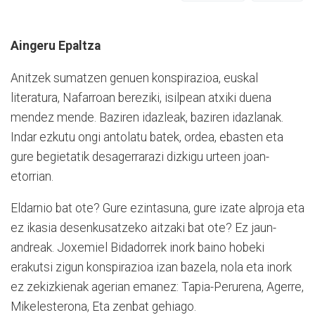
Aingeru Epaltza
Anitzek sumatzen genuen konspirazioa, euskal
literatura, Nafarroan bereziki, isilpean atxiki duena
mendez mende. Baziren idazleak, baziren idazlanak.
Indar ezkutu ongi antolatu batek, ordea, ebasten eta
gure begietatik desagerrarazi dizkigu urteen joan-
etorrian.
Eldarnio bat ote? Gure ezintasuna, gure izate alproja eta
ez ikasia desenkusatzeko aitzaki bat ote? Ez jaun-
andreak. Joxemiel Bidadorrek inork baino hobeki
erakutsi zigun konspirazioa izan bazela, nola eta inork
ez zekizkienak agerian emanez: Tapia-Perurena, Agerre,
Mikelesterona, Eta zenbat gehiago.