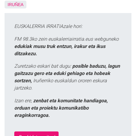
IRUÑEA
EUSKALERRIA IRRATIAzale hori:
FM 98.3ko zein euskalerriairratia.eus webguneko
edukiak musu truk entzun, irakur eta ikus
ditzakezu.
Zuretzako eskari bat dugu:
posible baduzu, lagun
gaitzazu gero eta eduki gehiago eta hobeak
sortzen,
Iruñerriko euskaldun ororen eskura
jartzeko.
Izan ere,
zenbat eta komunitate handiagoa,
orduan eta proiektu komunikatibo
eraginkorragoa.