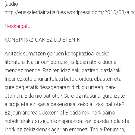
[audio
http://euskalerriairratia.files.wordpress.com/2010/03/
Deskargatu
KONSPIRAZIOAK EZ DU ETENIK
Anitzek sumatzen genuen konspirazioa, euskal
literatura, Nafarroan bereziki, isilpean atxiki duena
mendez mende. Baziren idazleak, baziren idazlanak.
Indar ezkutu ongi antolatu batek, ordea, ebasten eta
gure begietatik desagerrarazi dizkigu urteen joan-
etorrian. Eldarnio bat ote? Gure ezintasuna, gure izate
alproja eta ez ikasia desenkusatzeko aitzaki bat ote?
Ez jaun-andreak. Joxemiel Bidadorrek inork baino
hobeki erakutsi zigun konspirazioa izan bazela, nola eta
inork ez zekizkienak agerian emanez: Tapia-Perurena,