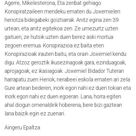
Agerre, Mikelesterona, Eta zenbat gehiago.
Konspiratzaileen mendeku ematen du Joxemielen
heriotza bidegabeki goiztiarrak. Anitz egina zen 39
urtean, eta anitz egitekoa zen. Ze umezurtz uzten
gaituen, ze hutsik uzten duen berez aski mortua
zegoen eremua. Konspirazioa ez baita eten.
Konspirazioak irauten baitu, eta orain Joxemiel kendu
digu. Atzoz geroztik ikusezinagoak gara, ezinduagoak,
aprojagoak, ez ikasiagoak. Joxemiel Bidador Tuteran
harrapatu zuen Heriok, nerabeei eskola ematen ari zela.
Gure artean bederen, inork egon nahi ez duen tokian eta
inork egon nahi ez duen egoeran. Lana, horra egiten
ahal diogun omenaldirik hoberena, bere bizi gaztean
lana baizik egin ez zuenari.
Aingeru Epaltza