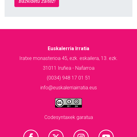
Bazkidetu zaitez!
Euskalerria Irratia
Iratxe monasterioa 45, ezk. eskailera, 13. ezk.
31011 Iruñea - Nafarroa
(0034) 948 17 01 51
info@euskalerriairratia.eus
Codesyntaxek garatua