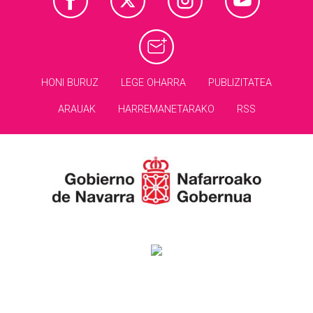
HONI BURUZ
LEGE OHARRA
PUBLIZITATEA
ARAUAK
HARREMANETARAKO
RSS