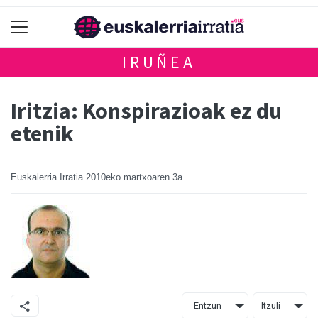
IRUÑEA
Iritzia: Konspirazioak ez du
etenik
Euskalerria Irratia
2010eko martxoaren 3a
Entzun
Itzuli