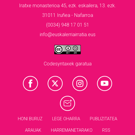
Iratxe monasterioa 45, ezk. eskailera, 13. ezk.
31011 Iruñea - Nafarroa
(0034) 948 17 01 51
info@euskalerriairratia.eus
Codesyntaxek garatua
HONI BURUZ
LEGE OHARRA
PUBLIZITATEA
ARAUAK
HARREMANETARAKO
RSS