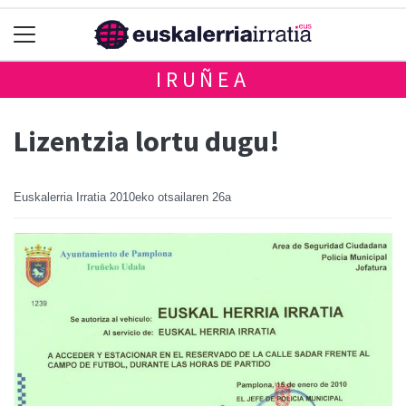
IRUÑEA
Lizentzia lortu dugu!
Euskalerria Irratia
2010eko otsailaren 26a