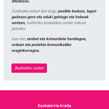
ditzakezu.
Zuretzako eskari bat dugu:
posible baduzu, lagun
gaitzazu gero eta eduki gehiago eta hobeak
sortzen,
Iruñerriko euskaldun ororen eskura
jartzeko.
Izan ere,
zenbat eta komunitate handiagoa,
orduan eta proiektu komunikatibo
eraginkorragoa.
Bazkidetu zaitez!
Euskalerria Irratia