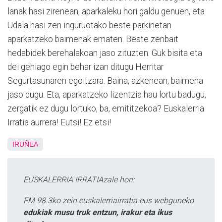
lanak hasi zirenean, aparkaleku hori galdu genuen, eta
Udala hasi zen inguruotako beste parkinetan
aparkatzeko baimenak ematen. Beste zenbait
hedabidek berehalakoan jaso zituzten. Guk bisita eta
dei gehiago egin behar izan ditugu Herritar
Segurtasunaren egoitzara. Baina, azkenean, baimena
jaso dugu. Eta, aparkatzeko lizentzia hau lortu badugu,
zergatik ez dugu lortuko, ba, emititzekoa? Euskalerria
Irratia aurrera! Eutsi! Ez etsi!
IRUÑEA
EUSKALERRIA IRRATIAzale hori:
FM 98.3ko zein euskalerriairratia.eus webguneko
edukiak musu truk entzun, irakur eta ikus