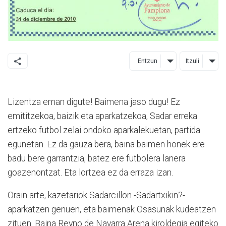
Entzun
Itzuli
Lizentza eman digute! Baimena jaso dugu! Ez
emititzekoa, baizik eta aparkatzekoa, Sadar erreka
ertzeko futbol zelai ondoko aparkalekuetan, partida
egunetan. Ez da gauza bera, baina baimen honek ere
badu bere garrantzia, batez ere futbolera lanera
goazenontzat. Eta lortzea ez da erraza izan.
Orain arte, kazetariok Sadarcillon -Sadartxikin?-
aparkatzen genuen, eta baimenak Osasunak kudeatzen
zituen. Baina Reyno de Navarra Arena kiroldegia egiteko