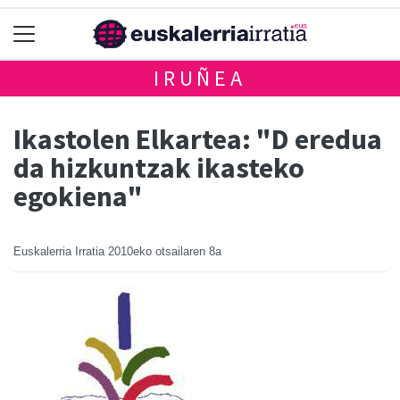
IRUÑEA
Ikastolen Elkartea: "D eredua
da hizkuntzak ikasteko
egokiena"
Euskalerria Irratia
2010eko otsailaren 8a