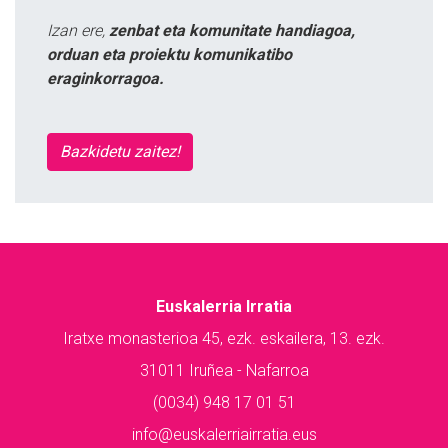
Izan ere,
zenbat eta komunitate handiagoa,
orduan eta proiektu komunikatibo
eraginkorragoa.
Bazkidetu zaitez!
Euskalerria Irratia
Iratxe monasterioa 45, ezk. eskailera, 13. ezk.
31011 Iruñea - Nafarroa
(0034) 948 17 01 51
info@euskalerriairratia.eus