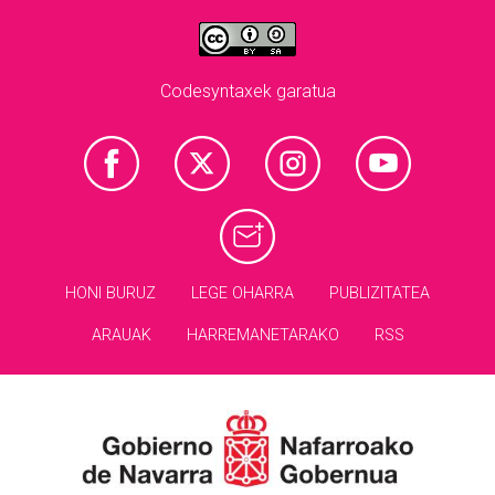
Codesyntaxek garatua
HONI BURUZ
LEGE OHARRA
PUBLIZITATEA
ARAUAK
HARREMANETARAKO
RSS