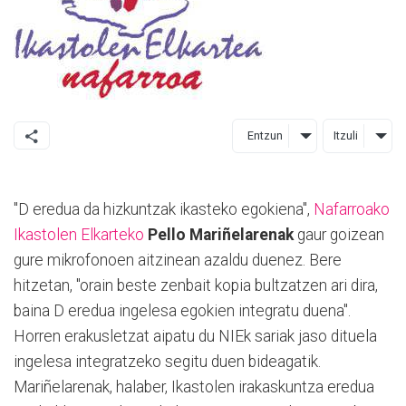
Entzun
Itzuli
"D eredua da hizkuntzak ikasteko egokiena",
Nafarroako
Ikastolen Elkarteko
Pello Mariñelarenak
gaur goizean
gure mikrofonoen aitzinean azaldu duenez. Bere
hitzetan, "orain beste zenbait kopia bultzatzen ari dira,
baina D eredua ingelesa egokien integratu duena".
Horren erakusletzat aipatu du NIEk sariak jaso dituela
ingelesa integratzeko segitu duen bideagatik.
Mariñelarenak, halaber, Ikastolen irakaskuntza eredua