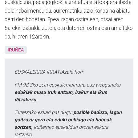
euskalduna, pedagogikoki aurreratua eta kooperatibista
dela nabarmendu du, aurrematrikulazio kanpaina abiatu
berri den honetan. Epea iragan ostiralean, otsailaren
5arekin zabaldu zuten, eta datorren ostiralean amaituko
da, hilaren 12arekin.
IRUÑEA
EUSKALERRIA IRRATIAzale hori:
FM 98.3ko zein euskalerriairratia.eus webguneko
edukiak musu truk entzun, irakur eta ikus
ditzakezu.
Zuretzako eskari bat dugu:
posible baduzu, lagun
gaitzazu gero eta eduki gehiago eta hobeak
sortzen,
Iruñerriko euskaldun ororen eskura
jartzeko.