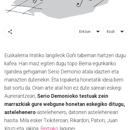
Entzun
Itzuli
Euskalerria Irratiko langileok Goñi tabernan hartzen dugu
kafea. Han maiz egiten dugu topo Berria egunkariko
Igandea gehigarrian Serio Demonio atala idazten eta
marrazten dutenekin. Eta topaketa horietatik ideia berri
bat sortu da. Orain arte atal hori ez dute sarean eskegi.
Aurrerantzean,
Serio Demonioko testuak zein
marrazkiak gure webgune honetan eskegiko ditugu,
astelehenero
-astelehenero, datorren astelehenean
hasita. Mila esker Txikiteroari, Rikardori, Patxiri, Juan
Kruzi eta, jakina,
Berriako
lagunei.