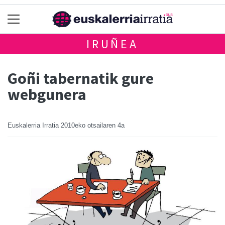
IRUÑEA
Goñi tabernatik gure
webgunera
Euskalerria Irratia
2010eko otsailaren 4a