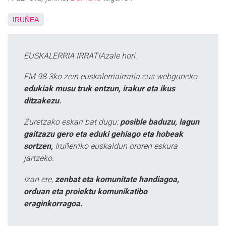
IRUÑEA
EUSKALERRIA IRRATIAzale hori:
FM 98.3ko zein euskalerriairratia.eus webguneko
edukiak musu truk entzun, irakur eta ikus
ditzakezu.
Zuretzako eskari bat dugu:
posible baduzu, lagun
gaitzazu gero eta eduki gehiago eta hobeak
sortzen,
Iruñerriko euskaldun ororen eskura
jartzeko.
Izan ere,
zenbat eta komunitate handiagoa,
orduan eta proiektu komunikatibo
eraginkorragoa.