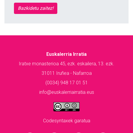
Bazkidetu zaitez!
Euskalerria Irratia
Iratxe monasterioa 45, ezk. eskailera, 13. ezk.
31011 Iruñea - Nafarroa
(0034) 948 17 01 51
info@euskalerriairratia.eus
Codesyntaxek garatua