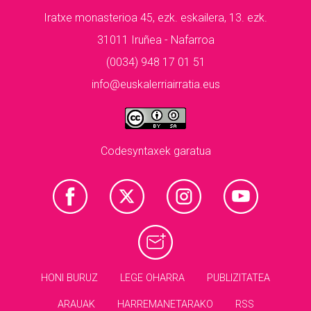
Iratxe monasterioa 45, ezk. eskailera, 13. ezk.
31011 Iruñea - Nafarroa
(0034) 948 17 01 51
info@euskalerriairratia.eus
Codesyntaxek garatua
HONI BURUZ
LEGE OHARRA
PUBLIZITATEA
ARAUAK
HARREMANETARAKO
RSS