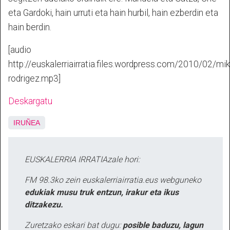
eta Gardoki, hain urruti eta hain hurbil, hain ezberdin eta
hain berdin.
[audio
http://euskalerriairratia.files.wordpress.com/2010/02/mik
rodrigez.mp3]
Deskargatu
IRUÑEA
EUSKALERRIA IRRATIAzale hori:
FM 98.3ko zein euskalerriairratia.eus webguneko
edukiak musu truk entzun, irakur eta ikus
ditzakezu.
Zuretzako eskari bat dugu:
posible baduzu, lagun