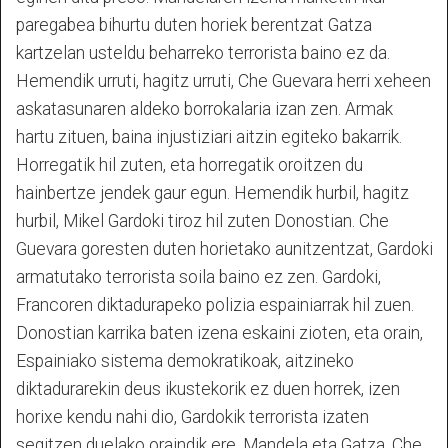
paregabea bihurtu duten horiek berentzat Gatza
kartzelan usteldu beharreko terrorista baino ez da.
Hemendik urruti, hagitz urruti, Che Guevara herri xeheen
askatasunaren aldeko borrokalaria izan zen. Armak
hartu zituen, baina injustiziari aitzin egiteko bakarrik.
Horregatik hil zuten, eta horregatik oroitzen du
hainbertze jendek gaur egun. Hemendik hurbil, hagitz
hurbil, Mikel Gardoki tiroz hil zuten Donostian. Che
Guevara goresten duten horietako aunitzentzat, Gardoki
armatutako terrorista soila baino ez zen. Gardoki,
Francoren diktadurapeko polizia espainiarrak hil zuen.
Donostian karrika baten izena eskaini zioten, eta orain,
Espainiako sistema demokratikoak, aitzineko
diktadurarekin deus ikustekorik ez duen horrek, izen
horixe kendu nahi dio, Gardokik terrorista izaten
segitzen duelako oraindik ere. Mandela eta Gatza, Che