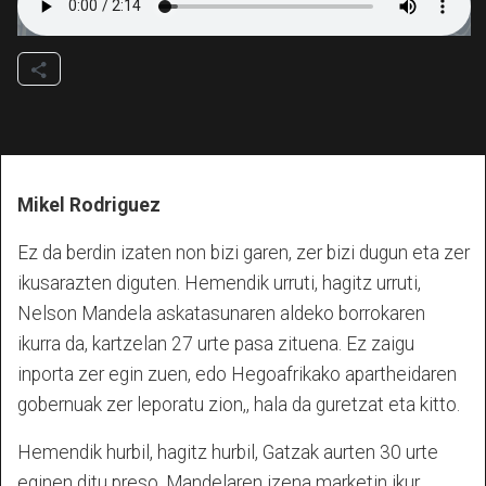
Mikel Rodriguez
Ez da berdin izaten non bizi garen, zer bizi dugun eta zer
ikusarazten diguten. Hemendik urruti, hagitz urruti,
Nelson Mandela askatasunaren aldeko borrokaren
ikurra da, kartzelan 27 urte pasa zituena. Ez zaigu
inporta zer egin zuen, edo Hegoafrikako apartheidaren
gobernuak zer leporatu zion,, hala da guretzat eta kitto.
Hemendik hurbil, hagitz hurbil, Gatzak aurten 30 urte
eginen ditu preso. Mandelaren izena marketin ikur