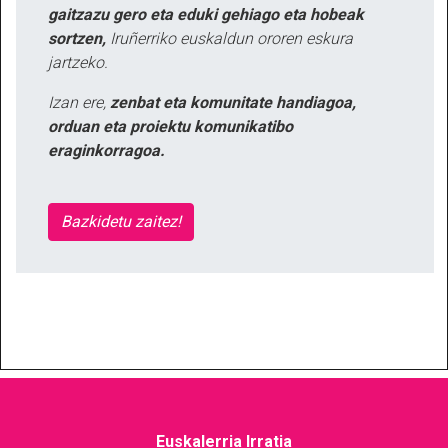
gaitzazu gero eta eduki gehiago eta hobeak
sortzen,
Iruñerriko euskaldun ororen eskura
jartzeko.
Izan ere,
zenbat eta komunitate handiagoa,
orduan eta proiektu komunikatibo
eraginkorragoa.
Bazkidetu zaitez!
Euskalerria Irratia