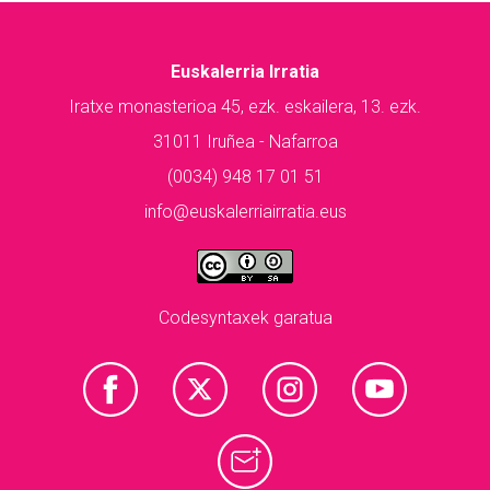
Euskalerria Irratia
Iratxe monasterioa 45, ezk. eskailera, 13. ezk.
31011 Iruñea - Nafarroa
(0034) 948 17 01 51
info@euskalerriairratia.eus
Codesyntaxek garatua