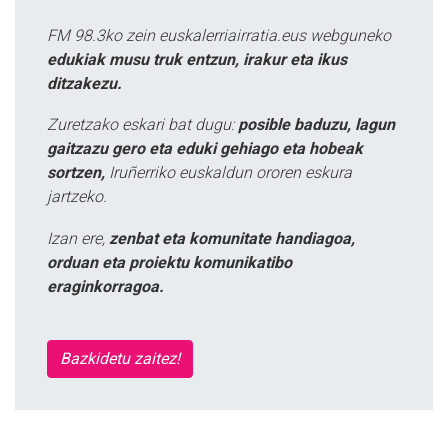
FM 98.3ko zein euskalerriairratia.eus webguneko
edukiak musu truk entzun, irakur eta ikus
ditzakezu.
Zuretzako eskari bat dugu:
posible baduzu, lagun
gaitzazu gero eta eduki gehiago eta hobeak
sortzen,
Iruñerriko euskaldun ororen eskura
jartzeko.
Izan ere,
zenbat eta komunitate handiagoa,
orduan eta proiektu komunikatibo
eraginkorragoa.
Bazkidetu zaitez!