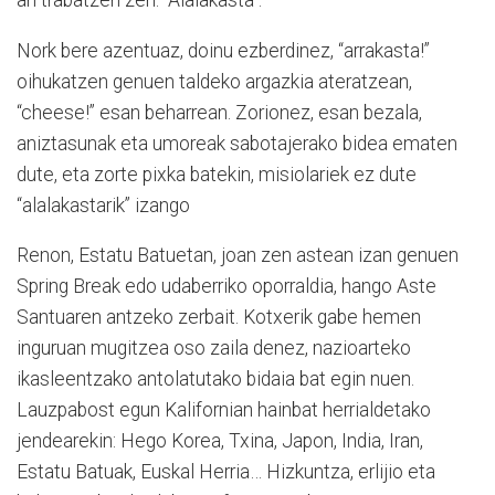
an trabatzen zen: “Alalakasta”.
Nork bere azentuaz, doinu ezberdinez, “arrakasta!”
oihukatzen genuen taldeko argazkia ateratzean,
“cheese!” esan beharrean. Zorionez, esan bezala,
aniztasunak eta umoreak sabotajerako bidea ematen
dute, eta zorte pixka batekin, misiolariek ez dute
“alalakastarik” izango
Renon, Estatu Batuetan, joan zen astean izan genuen
Spring Break
edo udaberriko oporraldia, hango Aste
Santuaren antzeko zerbait. Kotxerik gabe hemen
inguruan mugitzea oso zaila denez, nazioarteko
ikasleentzako antolatutako bidaia bat egin nuen.
Lauzpabost egun Kalifornian hainbat herrialdetako
jendearekin: Hego Korea, Txina, Japon, India, Iran,
Estatu Batuak, Euskal Herria… Hizkuntza, erlijio eta