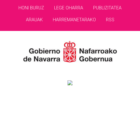
HONI BURUZ
LEGE OHARRA
PUBLIZITATEA
ARAUAK
HARREMANETARAKO
RSS