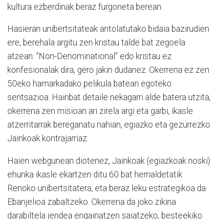
kultura ezberdinak beraz furgoneta berean.
Hasieran unibertsitateak antolatutako bidaia bazirudien
ere, berehala argitu zen kristau talde bat zegoela
atzean: “Non-Denominational” edo kristau ez
konfesionalak dira, gero jakin dudanez. Okerrena ez zen
50eko hamarkadako pelikula batean egoteko
sentsazioa. Hainbat detaile nekagarri alde batera utzita,
okerrena zen misioan ari zirela argi eta garbi, ikasle
atzerritarrak bereganatu nahian, egiazko eta gezurrezko
Jainkoak kontrajarriaz.
Haien webgunean diotenez, Jainkoak (egiazkoak noski)
ehunka ikasle ekartzen ditu 60 bat herrialdetatik
Renoko unibertsitatera, eta beraz leku estrategikoa da
Ebanjelioa zabaltzeko. Okerrena da joko zikina
darabiltela jendea engainatzen saiatzeko, besteekiko