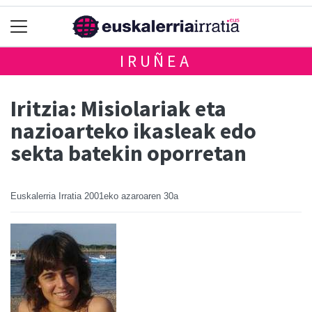
IRUÑEA
Iritzia: Misiolariak eta
nazioarteko ikasleak edo
sekta batekin oporretan
Euskalerria Irratia
2001eko azaroaren 30a