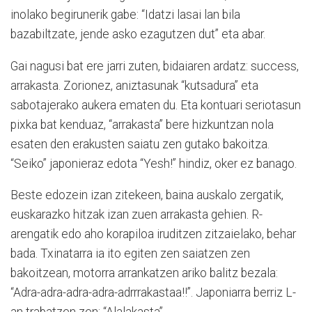
inolako begirunerik gabe: “Idatzi lasai lan bila
bazabiltzate, jende asko ezagutzen dut” eta abar.
Gai nagusi bat ere jarri zuten, bidaiaren ardatz: success,
arrakasta. Zorionez, aniztasunak “kutsadura” eta
sabotajerako aukera ematen du. Eta kontuari seriotasun
pixka bat kenduaz, “arrakasta” bere hizkuntzan nola
esaten den erakusten saiatu zen gutako bakoitza.
“Seiko” japonieraz edota “Yesh!” hindiz, oker ez banago.
Beste edozein izan zitekeen, baina auskalo zergatik,
euskarazko hitzak izan zuen arrakasta gehien. R-
arengatik edo aho korapiloa iruditzen zitzaielako, behar
bada. Txinatarra ia ito egiten zen saiatzen zen
bakoitzean, motorra arrankatzen ariko balitz bezala:
“Adra-adra-adra-adra-adrrrakastaa!!”. Japoniarra berriz L-