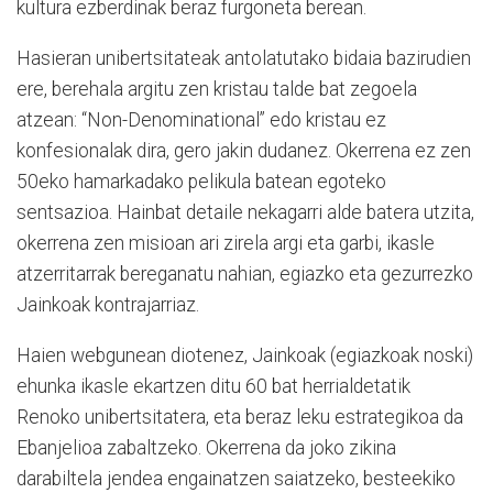
kultura ezberdinak beraz furgoneta berean.
Hasieran unibertsitateak antolatutako bidaia bazirudien
ere, berehala argitu zen kristau talde bat zegoela
atzean: “Non-Denominational” edo kristau ez
konfesionalak dira, gero jakin dudanez. Okerrena ez zen
50eko hamarkadako pelikula batean egoteko
sentsazioa. Hainbat detaile nekagarri alde batera utzita,
okerrena zen misioan ari zirela argi eta garbi, ikasle
atzerritarrak bereganatu nahian, egiazko eta gezurrezko
Jainkoak kontrajarriaz.
Haien webgunean diotenez, Jainkoak (egiazkoak noski)
ehunka ikasle ekartzen ditu 60 bat herrialdetatik
Renoko unibertsitatera, eta beraz leku estrategikoa da
Ebanjelioa zabaltzeko. Okerrena da joko zikina
darabiltela jendea engainatzen saiatzeko, besteekiko