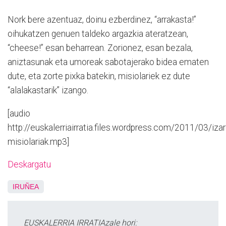
Nork bere azentuaz, doinu ezberdinez, “arrakasta!”
oihukatzen genuen taldeko argazkia ateratzean,
“cheese!” esan beharrean. Zorionez, esan bezala,
aniztasunak eta umoreak sabotajerako bidea ematen
dute, eta zorte pixka batekin, misiolariek ez dute
“alalakastarik” izango.
[audio
http://euskalerriairratia.files.wordpress.com/2011/03/izar
misiolariak.mp3]
Deskargatu
IRUÑEA
EUSKALERRIA IRRATIAzale hori: