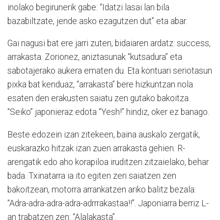
inolako begirunerik gabe: “Idatzi lasai lan bila
bazabiltzate, jende asko ezagutzen dut” eta abar.
Gai nagusi bat ere jarri zuten, bidaiaren ardatz: success,
arrakasta. Zorionez, aniztasunak “kutsadura” eta
sabotajerako aukera ematen du. Eta kontuari seriotasun
pixka bat kenduaz, “arrakasta” bere hizkuntzan nola
esaten den erakusten saiatu zen gutako bakoitza.
“Seiko” japonieraz edota “Yesh!” hindiz, oker ez banago.
Beste edozein izan zitekeen, baina auskalo zergatik,
euskarazko hitzak izan zuen arrakasta gehien. R-
arengatik edo aho korapiloa iruditzen zitzaielako, behar
bada. Txinatarra ia ito egiten zen saiatzen zen
bakoitzean, motorra arrankatzen ariko balitz bezala:
“Adra-adra-adra-adra-adrrrakastaa!!”. Japoniarra berriz L-
an trabatzen zen: “Alalakasta”.