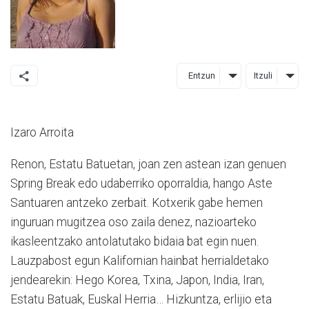
Entzun
Itzuli
Izaro Arroita
Renon, Estatu Batuetan, joan zen astean izan genuen
Spring Break edo udaberriko oporraldia, hango Aste
Santuaren antzeko zerbait. Kotxerik gabe hemen
inguruan mugitzea oso zaila denez, nazioarteko
ikasleentzako antolatutako bidaia bat egin nuen.
Lauzpabost egun Kalifornian hainbat herrialdetako
jendearekin: Hego Korea, Txina, Japon, India, Iran,
Estatu Batuak, Euskal Herria… Hizkuntza, erlijio eta