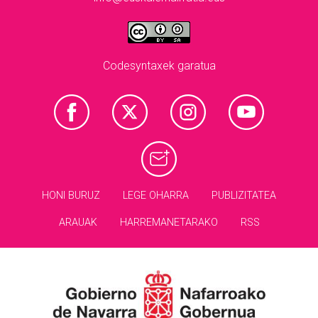
Codesyntaxek garatua
HONI BURUZ
LEGE OHARRA
PUBLIZITATEA
ARAUAK
HARREMANETARAKO
RSS