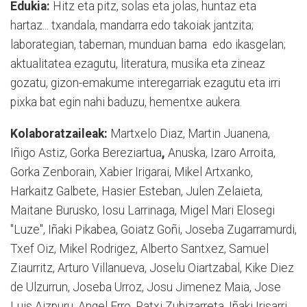
Edukia:
Hitz eta pitz, solas eta jolas, huntaz eta
hartaz... txandala, mandarra edo takoiak jantzita;
laborategian, tabernan, munduan barna edo ikasgelan;
aktualitatea ezagutu, literatura, musika eta zineaz
gozatu, gizon-emakume interegarriak ezagutu eta irri
pixka bat egin nahi baduzu, hementxe aukera.
Kolaboratzaileak:
Martxelo Diaz, Martin Juanena,
Iñigo Astiz, Gorka Bereziartua
,
Anuska, Izaro Arroita,
Gorka Zenborain, Xabier Irigarai, Mikel Artxanko,
Harkaitz Galbete, Hasier Esteban, Julen Zelaieta,
Maitane Burusko, Iosu Larrinaga, Migel Mari Elosegi
"Luze", Iñaki Pikabea, Goiatz Goñi, Joseba Zugarramurdi,
Txef Oiz, Mikel Rodrigez, Alberto Santxez, Samuel
Ziaurritz, Arturo Villanueva, Joselu Oiartzabal, Kike Diez
de Ulzurrun, Joseba Urroz, Josu Jimenez Maia, Jose
Luis Aizpuru, Angel Erro, Patxi Zubizarreta, Iñaki Irisarri,