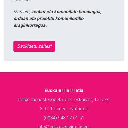
Izan ere,
zenbat eta komunitate handiagoa,
orduan eta proiektu komunikatibo
eraginkorragoa.
Bazkidetu zaitez!
Euskalerria Irratia
Iratxe monasterioa 45, ezk. eskailera, 13. ezk.
31011 Iruñea - Nafarroa
(0034) 948 17 01 51
info@euskalerriairratia.eus