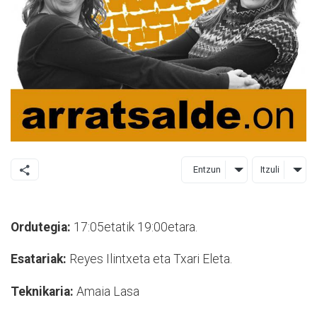
Entzun
Itzuli
Ordutegia:
17:05etatik 19:00etara.
Esatariak:
Reyes Ilintxeta eta Txari Eleta.
Teknikaria:
Amaia Lasa