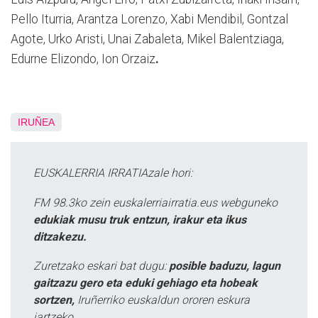
Pello Iturria, Arantza Lorenzo, Xabi Mendibil, Gontzal
Agote, Urko Aristi, Unai Zabaleta, Mikel Balentziaga,
Edurne Elizondo, Ion Orzaiz
.
IRUÑEA
EUSKALERRIA IRRATIAzale hori:
FM 98.3ko zein euskalerriairratia.eus webguneko
edukiak musu truk entzun, irakur eta ikus
ditzakezu.
Zuretzako eskari bat dugu:
posible baduzu, lagun
gaitzazu gero eta eduki gehiago eta hobeak
sortzen,
Iruñerriko euskaldun ororen eskura
jartzeko.