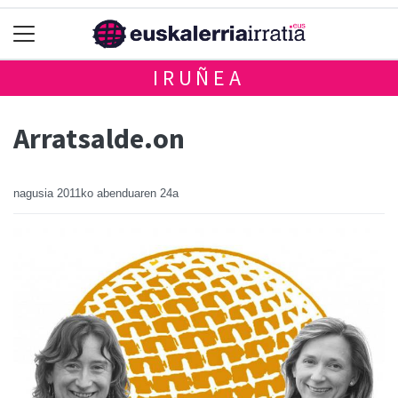
IRUÑEA
Arratsalde.on
nagusia
2011ko abenduaren 24a