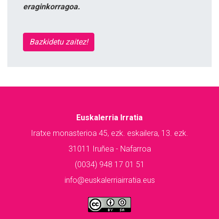
eraginkorragoa.
Bazkidetu zaitez!
Euskalerria Irratia
Iratxe monasterioa 45, ezk. eskailera, 13. ezk.
31011 Iruñea - Nafarroa
(0034) 948 17 01 51
info@euskalerriairratia.eus