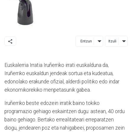
Entzun
Itzuli
Euskalerria Irratia Iruñerriko irrati euskalduna da,
Iruñerriko euskaldun jendeak sortua eta kudeatua,
edonolako erakunde ofizial, alderdi politiko edo indar
ekonomikorekiko menpetasunik gabea.
Iruñerriko beste edozein irratik baino tokiko
programazio gehiago eskaintzen dugu: astean, 40 ordu
baino gehiago. Bertako errealitateari erreparatzen
diogu, jendearen poz eta nahigabeei, proposamen zein