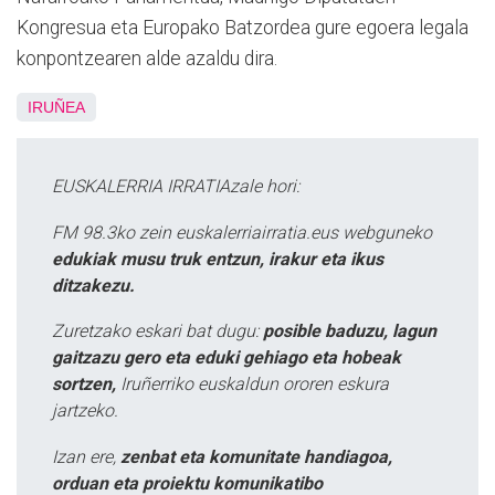
Kongresua eta Europako Batzordea gure egoera legala
konpontzearen alde azaldu dira.
IRUÑEA
EUSKALERRIA IRRATIAzale hori:
FM 98.3ko zein euskalerriairratia.eus webguneko
edukiak musu truk entzun, irakur eta ikus
ditzakezu.
Zuretzako eskari bat dugu:
posible baduzu, lagun
gaitzazu gero eta eduki gehiago eta hobeak
sortzen,
Iruñerriko euskaldun ororen eskura
jartzeko.
Izan ere,
zenbat eta komunitate handiagoa,
orduan eta proiektu komunikatibo