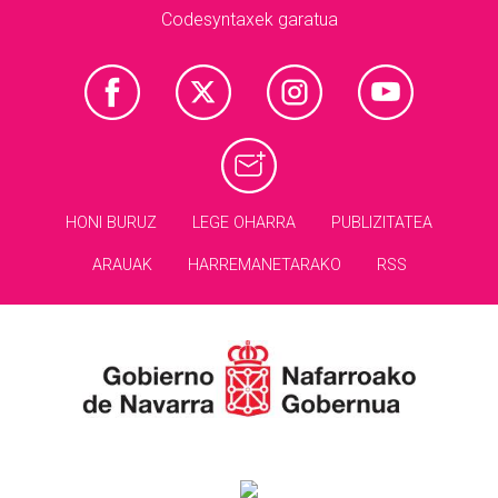
Codesyntaxek garatua
HONI BURUZ
LEGE OHARRA
PUBLIZITATEA
ARAUAK
HARREMANETARAKO
RSS