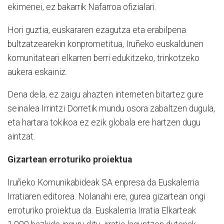
ekimenei, ez bakarrik Nafarroa ofizialari.
Hori guztia, euskararen ezagutza eta erabilpena
bultzatzearekin konprometitua, Iruñeko euskaldunen
komunitateari elkarren berri edukitzeko, trinkotzeko
aukera eskainiz.
Dena dela, ez zaigu ahazten interneten bitartez gure
seinalea Irrintzi Dorretik mundu osora zabaltzen dugula,
eta hartara tokikoa ez ezik globala ere hartzen dugu
aintzat.
Gizartean erroturiko proiektua
Iruñeko Komunikabideak SA enpresa da Euskalerria
Irratiaren editorea. Nolanahi ere, gurea gizartean ongi
erroturiko proiektua da. Euskalerria Irratia Elkarteak