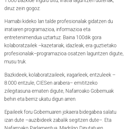
1.000 bazkide inguru ditu, irratia laguntzen dutenak,
diruz zein gogoz.
Hamabi kideko lan talde profesionalak gidatzen du
irratiaren programazioa, informazioa eta
entretenimendua uztartuz. Baina 100dik gora
kolaboratzailek –kazetariak, idazleak, era guztietako
profesionalak–programazioa osatzen laguntzen digute,
musu truk.
Bazkideek, kolaboratzaileek, iragarleek, entzuleek –
8.000 entzule, CIESen arabera– emititzeko
zilegitasuna ematen digute, Nafarroako Gobernuak
behin eta berriz ukatu digun arren.
Epaileek foru Gobernuaren jokaera bidegabea salatu
izan dute –auzibideek zabalik segitzen dute–. Eta
Nafarroako Parlamentua, Madrilgo Diputatuen