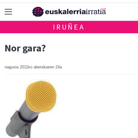
IRUÑEA
Nor gara?
nagusia
2011ko abenduaren 24a