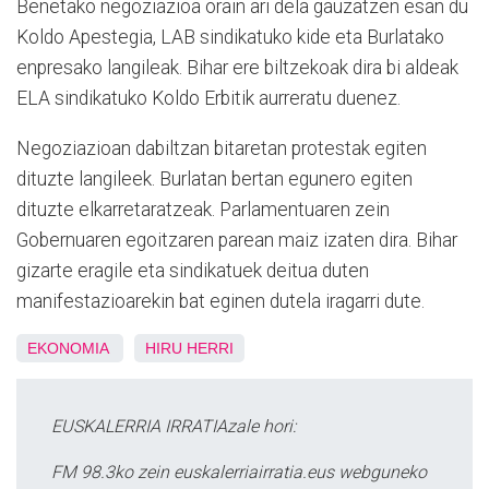
Benetako negoziazioa orain ari dela gauzatzen esan du
Koldo Apestegia, LAB sindikatuko kide eta Burlatako
enpresako langileak. Bihar ere biltzekoak dira bi aldeak
ELA sindikatuko Koldo Erbitik aurreratu duenez.
Negoziazioan dabiltzan bitaretan protestak egiten
dituzte langileek. Burlatan bertan egunero egiten
dituzte elkarretaratzeak. Parlamentuaren zein
Gobernuaren egoitzaren parean maiz izaten dira. Bihar
gizarte eragile eta sindikatuek deitua duten
manifestazioarekin bat eginen dutela iragarri dute.
EKONOMIA
HIRU HERRI
EUSKALERRIA IRRATIAzale hori:
FM 98.3ko zein euskalerriairratia.eus webguneko