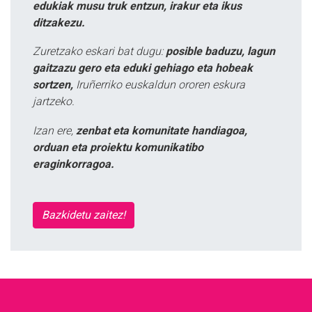
edukiak musu truk entzun, irakur eta ikus
ditzakezu.
Zuretzako eskari bat dugu:
posible baduzu, lagun
gaitzazu gero eta eduki gehiago eta hobeak
sortzen,
Iruñerriko euskaldun ororen eskura
jartzeko.
Izan ere,
zenbat eta komunitate handiagoa,
orduan eta proiektu komunikatibo
eraginkorragoa.
Bazkidetu zaitez!