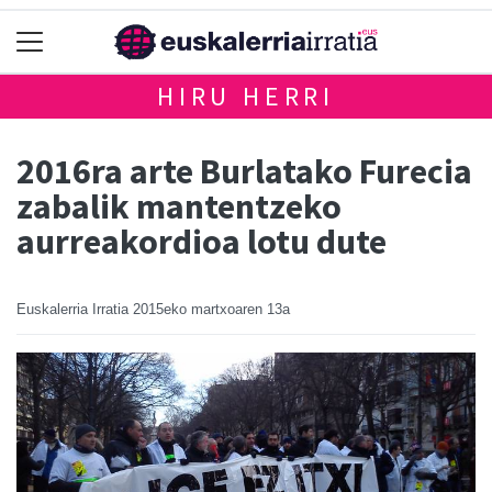
HIRU HERRI
2016ra arte Burlatako Furecia
zabalik mantentzeko
aurreakordioa lotu dute
Euskalerria Irratia
2015eko martxoaren 13a