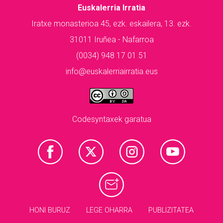
Euskalerria Irratia
Iratxe monasterioa 45, ezk. eskailera, 13. ezk.
31011 Iruñea - Nafarroa
(0034) 948 17 01 51
info@euskalerriairratia.eus
Codesyntaxek garatua
HONI BURUZ
LEGE OHARRA
PUBLIZITATEA