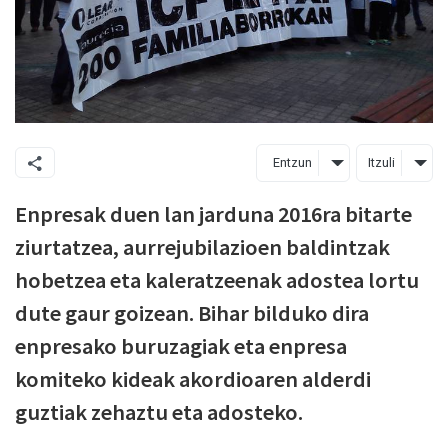
Entzun
Itzuli
Enpresak duen lan jarduna 2016ra bitarte
ziurtatzea, aurrejubilazioen baldintzak
hobetzea eta kaleratzeenak adostea lortu
dute gaur goizean. Bihar bilduko dira
enpresako buruzagiak eta enpresa
komiteko kideak akordioaren alderdi
guztiak zehaztu eta adosteko.