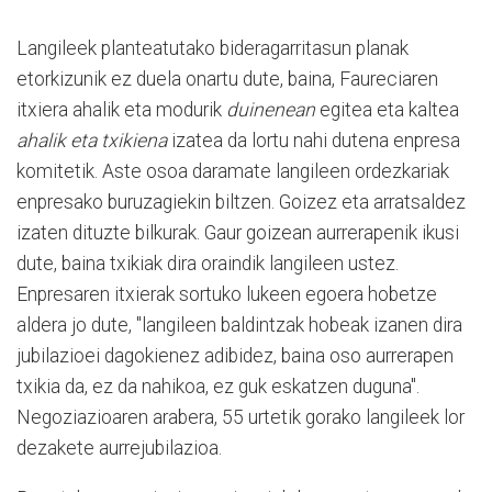
Langileek planteatutako bideragarritasun planak
etorkizunik ez duela onartu dute, baina, Faureciaren
itxiera ahalik eta modurik
duinenean
egitea eta kaltea
ahalik eta txikiena
izatea da lortu nahi dutena enpresa
komitetik. Aste osoa daramate langileen ordezkariak
enpresako buruzagiekin biltzen. Goizez eta arratsaldez
izaten dituzte bilkurak. Gaur goizean aurrerapenik ikusi
dute, baina txikiak dira oraindik langileen ustez.
Enpresaren itxierak sortuko lukeen egoera hobetze
aldera jo dute, "langileen baldintzak hobeak izanen dira
jubilazioei dagokienez adibidez, baina oso aurrerapen
txikia da, ez da nahikoa, ez guk eskatzen duguna".
Negoziazioaren arabera, 55 urtetik gorako langileek lor
dezakete aurrejubilazioa.