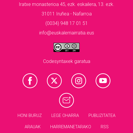
Iratxe monasterioa 45, ezk. eskailera, 13. ezk.
31011 Iruñea - Nafarroa
(0034) 948 17 01 51
info@euskalerriairratia.eus
Codesyntaxek garatua
HONI BURUZ
LEGE OHARRA
PUBLIZITATEA
ARAUAK
HARREMANETARAKO
RSS