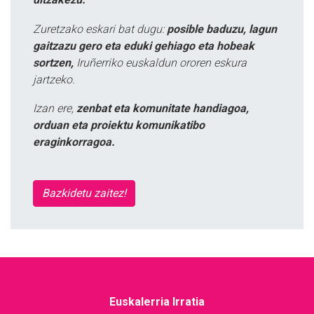
Zuretzako eskari bat dugu:
posible baduzu, lagun
gaitzazu gero eta eduki gehiago eta hobeak
sortzen,
Iruñerriko euskaldun ororen eskura
jartzeko.
Izan ere,
zenbat eta komunitate handiagoa,
orduan eta proiektu komunikatibo
eraginkorragoa.
Bazkidetu zaitez!
Euskalerria Irratia