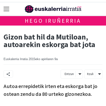
HEGO IRUÑERRIA
Gizon bat hil da Mutiloan,
autoarekin eskorga bat jota
Euskalerria Irratia
2015eko apirilaren 9a
Entzun
Itzuli
Autoa errepidetik irten eta eskorga bat jo
ostean zendu da 80 urteko gizonezkoa.