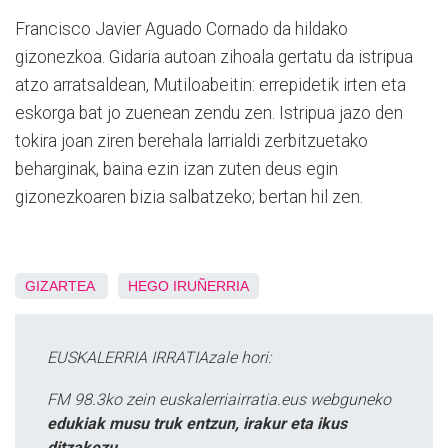
Francisco Javier Aguado Cornado da hildako
gizonezkoa. Gidaria autoan zihoala gertatu da istripua
atzo arratsaldean, Mutiloabeitin: errepidetik irten eta
eskorga bat jo zuenean zendu zen. Istripua jazo den
tokira joan ziren berehala larrialdi zerbitzuetako
beharginak, baina ezin izan zuten deus egin
gizonezkoaren bizia salbatzeko; bertan hil zen.
GIZARTEA
HEGO IRUÑERRIA
EUSKALERRIA IRRATIAzale hori:
FM 98.3ko zein euskalerriairratia.eus webguneko
edukiak musu truk entzun, irakur eta ikus
ditzakezu.