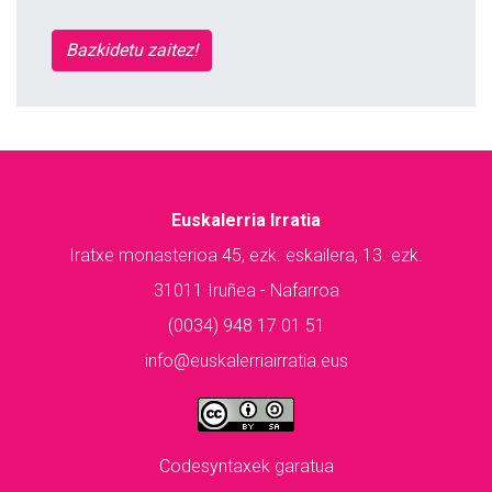
Bazkidetu zaitez!
Euskalerria Irratia
Iratxe monasterioa 45, ezk. eskailera, 13. ezk.
31011 Iruñea - Nafarroa
(0034) 948 17 01 51
info@euskalerriairratia.eus
Codesyntaxek garatua