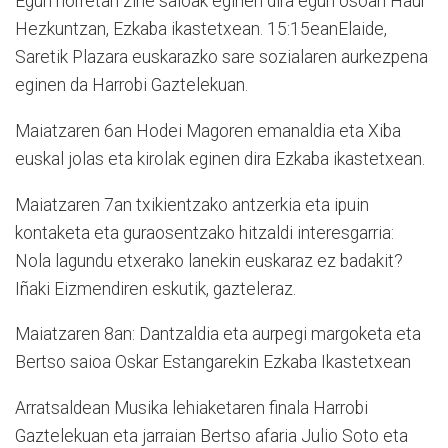
Egun horretan zine saioak eginen dira egun osoan Haur
Hezkuntzan, Ezkaba ikastetxean. 15:15eanElaide,
Saretik Plazara euskarazko sare sozialaren aurkezpena
eginen da Harrobi Gaztelekuan.
Maiatzaren 6an Hodei Magoren emanaldia eta Xiba
euskal jolas eta kirolak eginen dira Ezkaba ikastetxean.
Maiatzaren 7an txikientzako antzerkia eta ipuin
kontaketa eta guraosentzako hitzaldi interesgarria:
Nola lagundu etxerako lanekin euskaraz ez badakit?
Iñaki Eizmendiren eskutik, gazteleraz.
Maiatzaren 8an: Dantzaldia eta aurpegi margoketa eta
Bertso saioa Oskar Estangarekin Ezkaba Ikastetxean
Arratsaldean Musika lehiaketaren finala Harrobi
Gaztelekuan eta jarraian Bertso afaria Julio Soto eta