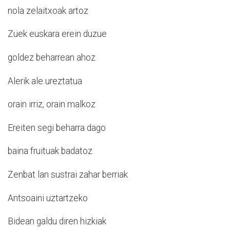
nola zelaitxoak artoz
Zuek euskara erein duzue
goldez beharrean ahoz
Alerik ale ureztatua
orain irriz, orain malkoz
Ereiten segi beharra dago
baina fruituak badatoz
Zenbat lan sustrai zahar berriak
Antsoaini uztartzeko
Bidean galdu diren hizkiak