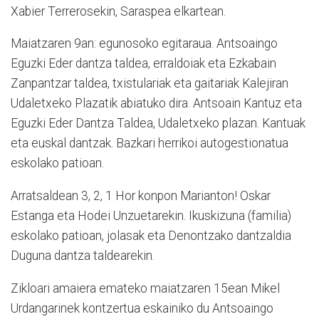
Xabier Terrerosekin, Saraspea elkartean.
Maiatzaren 9an: egunosoko egitaraua. Antsoaingo
Eguzki Eder dantza taldea, erraldoiak eta Ezkabain
Zanpantzar taldea, txistulariak eta gaitariak Kalejiran
Udaletxeko Plazatik abiatuko dira. Antsoain Kantuz eta
Eguzki Eder Dantza Taldea, Udaletxeko plazan. Kantuak
eta euskal dantzak. Bazkari herrikoi autogestionatua
eskolako patioan.
Arratsaldean 3, 2, 1 Hor konpon Marianton! Oskar
Estanga eta Hodei Unzuetarekin. Ikuskizuna (familia)
eskolako patioan, jolasak eta Denontzako dantzaldia
Duguna dantza taldearekin.
Zikloari amaiera emateko maiatzaren 15ean Mikel
Urdangarinek kontzertua eskainiko du Antsoaingo