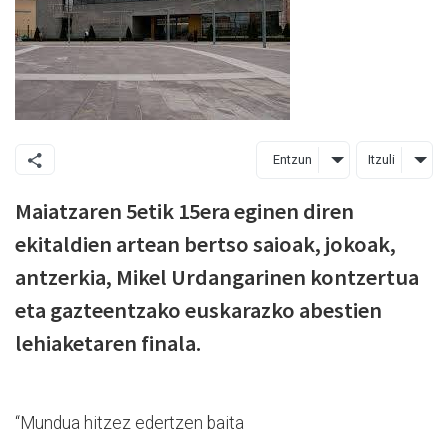
Entzun
Itzuli
Maiatzaren 5etik 15era eginen diren
ekitaldien artean bertso saioak, jokoak,
antzerkia, Mikel Urdangarinen kontzertua
eta gazteentzako euskarazko abestien
lehiaketaren finala.
“Mundua hitzez edertzen baita