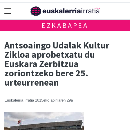
EZKABAPEA
Antsoaingo Udalak Kultur
Zikloa aprobetxatu du
Euskara Zerbitzua
zoriontzeko bere 25.
urteurrenean
Euskalerria Irratia
2015eko apirilaren 29a