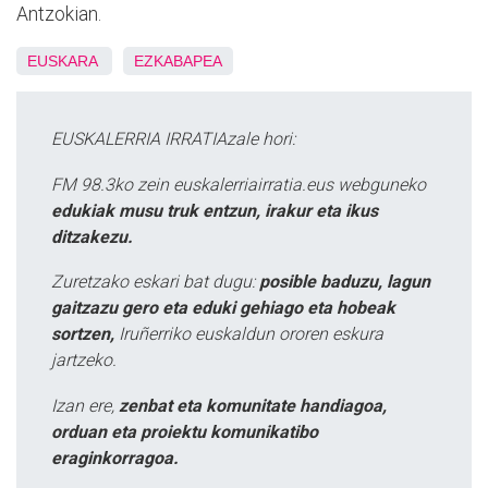
Antzokian.
EUSKARA
EZKABAPEA
EUSKALERRIA IRRATIAzale hori:
FM 98.3ko zein euskalerriairratia.eus webguneko
edukiak musu truk entzun, irakur eta ikus
ditzakezu.
Zuretzako eskari bat dugu:
posible baduzu, lagun
gaitzazu gero eta eduki gehiago eta hobeak
sortzen,
Iruñerriko euskaldun ororen eskura
jartzeko.
Izan ere,
zenbat eta komunitate handiagoa,
orduan eta proiektu komunikatibo
eraginkorragoa.