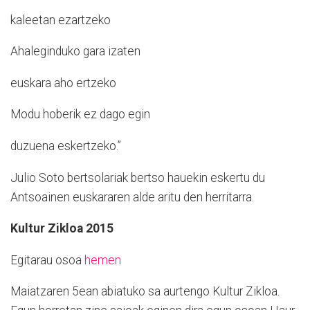
kaleetan ezartzeko
Ahaleginduko gara izaten
euskara aho ertzeko
Modu hoberik ez dago egin
duzuena eskertzeko.”
Julio Soto bertsolariak bertso hauekin eskertu du
Antsoainen euskararen alde aritu den herritarra.
Kultur Zikloa 2015
Egitarau osoa
hemen
Maiatzaren 5ean abiatuko sa aurtengo Kultur Zikloa.