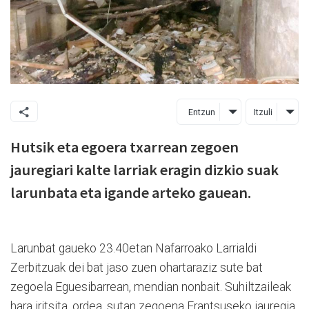
Entzun
Itzuli
Hutsik eta egoera txarrean zegoen
jauregiari kalte larriak eragin dizkio suak
larunbata eta igande arteko gauean.
Larunbat gaueko 23.40etan Nafarroako Larrialdi
Zerbitzuak dei bat jaso zuen ohartaraziz sute bat
zegoela Eguesibarrean, mendian nonbait. Suhiltzaileak
hara iritsita, ordea, sutan zegoena Erantsuseko jauregia