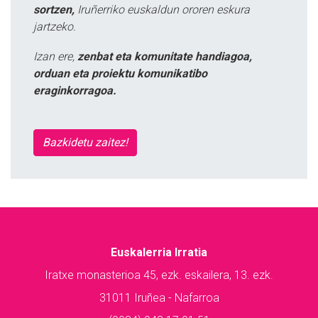
sortzen,
Iruñerriko euskaldun ororen eskura
jartzeko.
Izan ere,
zenbat eta komunitate handiagoa,
orduan eta proiektu komunikatibo
eraginkorragoa.
Bazkidetu zaitez!
Euskalerria Irratia
Iratxe monasterioa 45, ezk. eskailera, 13. ezk.
31011 Iruñea - Nafarroa