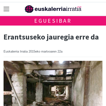
EGUESIBAR
Erantsuseko jauregia erre da
Euskalerria Irratia
2015eko martxoaren 22a