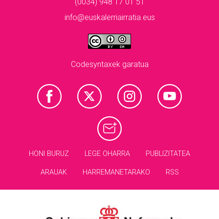
(0034) 948 17 01 51
info@euskalerriairratia.eus
Codesyntaxek garatua
HONI BURUZ
LEGE OHARRA
PUBLIZITATEA
ARAUAK
HARREMANETARAKO
RSS