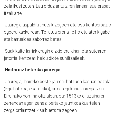
zela ikusi zuten. Lau orduz aritu ziren lanean sua erabat
itzali arte.
Jauregia aspalditik hutsik zegoen eta oso kontserbazio
egoera kaxkarrean. Teilatua eroria, leiho eta aterik gabe
eta barrualdea zaborrez betea.
Suak kalte larriak eragin dizkio eraikinari eta sutearen
jatorria ikertzeari heldu diote suhiltzaileek.
Historiaz beteriko jauregia
Jauregia, ibarreko beste jaurerri batzuen kasuan bezala
(Egulbatikoa, esaterako), armategi-kabu jauregia zen
Erreinuko nomina ofizialean, eta 1513ko diruzainaren
zerrendan ageri zenez, bertako jauntxoa kuartelen
zerga ordaintzetik salbuetsita zegoen.