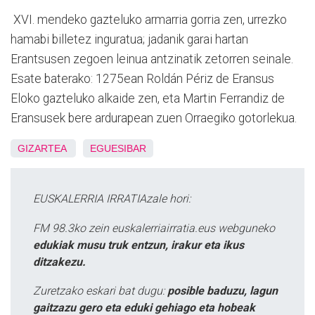
XVI. mendeko gazteluko armarria gorria zen, urrezko
hamabi billetez inguratua; jadanik garai hartan
Erantsusen zegoen leinua antzinatik zetorren seinale.
Esate baterako: 1275ean Roldán Périz de Eransus
Eloko gazteluko alkaide zen, eta Martin Ferrandiz de
Eransusek bere ardurapean zuen Orraegiko gotorlekua.
GIZARTEA
EGUESIBAR
EUSKALERRIA IRRATIAzale hori:
FM 98.3ko zein euskalerriairratia.eus webguneko
edukiak musu truk entzun, irakur eta ikus
ditzakezu.
Zuretzako eskari bat dugu:
posible baduzu, lagun
gaitzazu gero eta eduki gehiago eta hobeak