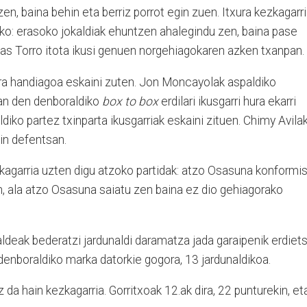
en, baina behin eta berriz porrot egin zuen. Itxura kezkagarr
rko: erasoko jokaldiak ehuntzen ahalegindu zen, baina pase
ucas Torro itota ikusi genuen norgehiagokaren azken txanpan.
stira handiagoa eskaini zuten. Jon Moncayolak aspaldiko
oan den denboraldiko
box to box
erdilari ikusgarri hura ekarri
iko partez txinparta ikusgarriak eskaini zituen. Chimy Avila
in defentsan.
ezkagarria uzten digu atzoko partidak: atzo Osasuna konformi
en, ala atzo Osasuna saiatu zen baina ez dio gehiagorako
ldeak bederatzi jardunaldi daramatza jada garaipenik erdiets
enboraldiko marka datorkie gogora, 13 jardunaldikoa.
da hain kezkagarria. Gorritxoak 12.ak dira, 22 punturekin, et