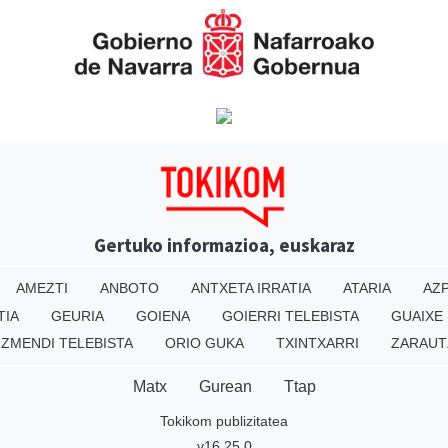
Gertuko informazioa, euskaraz
AMEZTI
ANBOTO
ANTXETA IRRATIA
ATARIA
AZP
TIA
GEURIA
GOIENA
GOIERRI TELEBISTA
GUAIXE
IZMENDI TELEBISTA
ORIO GUKA
TXINTXARRI
ZARAUT
Matx
Gurean
Ttap
Tokikom publizitatea
v16.25.0