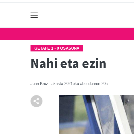
GETAFE 1 - 0 OSASUNA
Nahi eta ezin
Juan Kruz Lakasta
2021eko abenduaren 20a