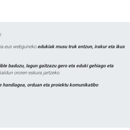
:
atia.eus webguneko
edukiak musu truk entzun, irakur eta ikus
ible baduzu, lagun gaitzazu gero eta eduki gehiago eta
kaldun ororen eskura jartzeko.
e handiagoa, orduan eta proiektu komunikatibo