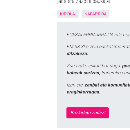
jaitsiera zazpira daukate.
KIROLA
NAFARROA
EUSKALERRIA IRRATIAzale hori
FM 98.3ko zein euskalerriairr
ditzakezu.
Zuretzako eskari bat dugu:
pos
hobeak sortzen,
Iruñerriko eus
Izan ere,
zenbat eta komunitat
eraginkorragoa.
Bazkidetu zaitez!