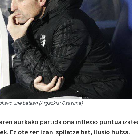
okako une batean (Argazkia: Osasuna)
ren aurkako partida ona inflexio puntua izate
. Ez ote zen izan ispilatze bat, ilusio hutsa.