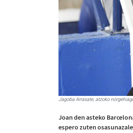
Jagoba Arrasate, atzoko norgehiag
Joan den asteko Barcelona
espero zuten osasunazaleek