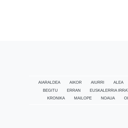
AIARALDEA
AIKOR
AIURRI
ALEA
BEGITU
ERRAN
EUSKALERRIA IRRA
KRONIKA
MAILOPE
NOAUA
O