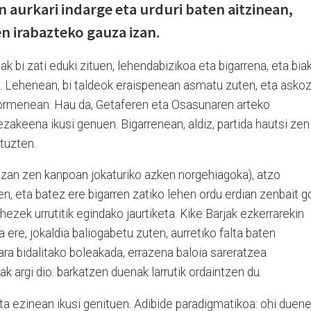
 aurkari indarge eta urduri baten aitzinean,
en irabazteko gauza izan.
k bi zati eduki zituen, lehendabizikoa eta bigarrena, eta bia
en. Lehenean, bi taldeok eraispenean asmatu zuten, eta asko
sormenean. Hau da, Getaferen eta Osasunaren arteko
akeena ikusi genuen. Bigarrenean, aldiz, partida hautsi zen
ituzten.
izan zen kanpoan jokaturiko azken norgehiagoka), atzo
n, eta batez ere bigarren zatiko lehen ordu erdian zenbait g
ezek urrutitik egindako jaurtiketa. Kike Barjak ezkerrarekin
ere, jokaldia baliogabetu zuten, aurretiko falta baten
ara bidalitako boleakada, errazena baloia sareratzea
zak argi dio: barkatzen duenak larrutik ordaintzen du.
ta ezinean ikusi genituen. Adibide paradigmatikoa: ohi duene