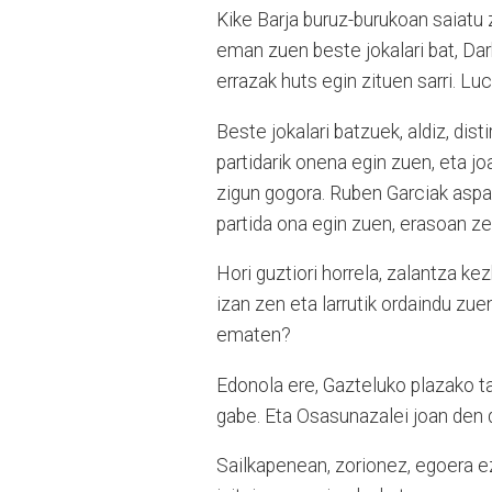
Kike Barja buruz-burukoan saiatu z
eman zuen beste jokalari bat, Da
errazak huts egin zituen sarri. L
Beste jokalari batzuek, aldiz, di
partidarik onena egin zuen, eta j
zigun gogora. Ruben Garciak aspald
partida ona egin zuen, erasoan ze
Hori guztiori horrela, zalantza k
izan zen eta larrutik ordaindu zu
ematen?
Edonola ere, Gazteluko plazako ta
gabe. Eta Osasunazalei joan den d
Sailkapenean, zorionez, egoera ez 