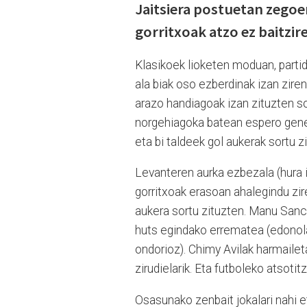
Jaitsiera postuetan zegoen
gorritxoak atzo ez baitzir
Klasikoek lioketen moduan, partida
ala biak oso ezberdinak izan zir
arazo handiagoak izan zituzten 
norgehiagoka batean espero genez
eta bi taldeek gol aukerak sortu z
Levanteren aurka ezbezala (hura 
gorritxoak erasoan ahalegindu zire
aukera sortu zituzten. Manu Sanch
huts egindako errematea (edonola 
ondorioz). Chimy Avilak harmailet
zirudielarik. Eta futboleko atsotit
Osasunako zenbait jokalari nahi e