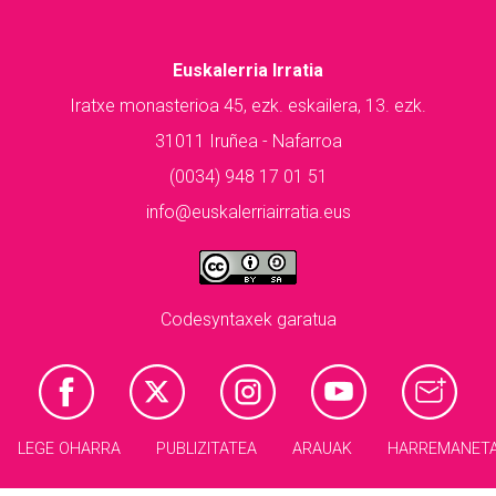
Euskalerria Irratia
Iratxe monasterioa 45, ezk. eskailera, 13. ezk.
31011 Iruñea - Nafarroa
(0034) 948 17 01 51
info@euskalerriairratia.eus
Codesyntaxek garatua
LEGE OHARRA
PUBLIZITATEA
ARAUAK
HARREMANET