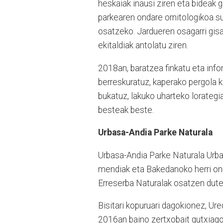
heskaiak inausi ziren eta bideak 
parkearen ondare ornitologikoa s
osatzeko. Jardueren osagarri gis
ekitaldiak antolatu ziren.
2018an, baratzea finkatu eta info
berreskuratuz, kaperako pergola
bukatuz, lakuko uharteko lorategi
besteak beste.
Urbasa-Andia Parke Naturala
Urbasa-Andia Parke Naturala Urb
mendiak eta Bakedanoko herri on
Erreserba Naturalak osatzen dute
Bisitari kopuruari dagokionez, Ure
2016an baino zertxobait gutxiago