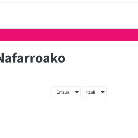
Nafarroako
Entzun
Itzuli