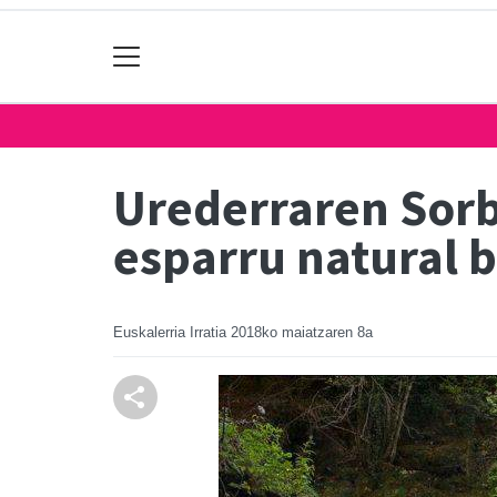
Urederraren Sorb
esparru natural b
Euskalerria Irratia
2018ko maiatzaren 8a