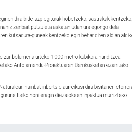
eginen dira bide-azpiegiturak hobetzeko, sastrakak kentzeko
o nahiz zenbait putzu eta askatan udan ura egongo dela
ren kutsadura-guneak kentzeko egin behar diren aldian aldik
ko zur-bolumena urteko 1.000 metro kubikora handitzea
ietako Antolamendu-Proiektuaren Berrikusketan ezarritako
turalean hainbat inbertsio aurreikusi dira bisitarien etorrer
ngurune fisiko honi eragin diezaiokeen inpaktua murrizteko