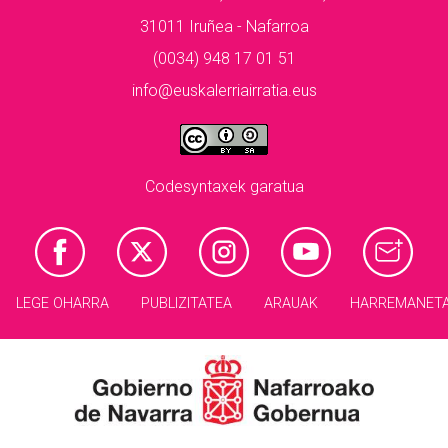
31011 Iruñea - Nafarroa
(0034) 948 17 01 51
info@euskalerriairratia.eus
Codesyntaxek garatua
LEGE OHARRA
PUBLIZITATEA
ARAUAK
HARREMANET