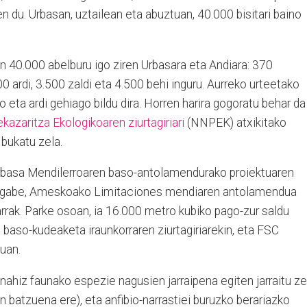
zen du. Urbasan, uztailean eta abuztuan, 40.000 bisitari baino
n 40.000 abelburu igo ziren Urbasara eta Andiara: 370
0 ardi, 3.500 zaldi eta 4.500 behi inguru. Aurreko urteetako
go eta ardi gehiago bildu dira. Horren harira gogoratu behar da
kazaritza Ekologikoaren ziurtagiriari
(NNPEK) atxikitako
bukatu zela.
Urbasa Mendilerroaren baso-antolamendurako proiektuaren
ze gabe, Ameskoako Limitaciones mendiaren antolamendua
larrak. Parke osoan, ia 16.000 metro kubiko pago-zur saldu
baso-kudeaketa iraunkorraren ziurtagiriarekin, eta FSC
suan.
nahiz faunako espezie nagusien jarraipena egiten jarraitu z
n batzuena ere), eta anfibio-narrastiei buruzko berariazko