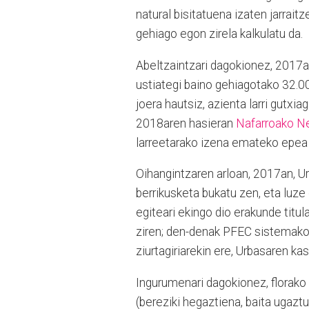
natural bisitatuena izaten jarrait
gehiago egon zirela kalkulatu da.
Abeltzaintzari dagokionez, 2017a
ustiategi baino gehiagotako 32.00
joera hautsiz, azienta larri gutxia
2018aren hasieran
Nafarroako Ne
larreetarako izena emateko epea 
Oihangintzaren arloan, 2017an, 
berrikusketa bukatu zen, eta lu
egiteari ekingo dio erakunde titu
ziren; den-denak PFEC sistemako 
ziurtagiriarekin ere, Urbasaren ka
Ingurumenari dagokionez, florako 
(bereziki hegaztiena, baita ugaztu