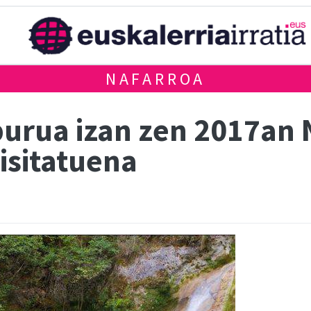
NAFARROA
urua izan zen 2017an 
isitatuena