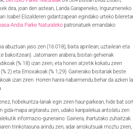
xek dira, joan den astean, Landa Garapeneko, Ingurumeneko
ri Isabel Elizalderen gidaritzapean egindako urteko bilereta
basa-Andia Parke Naturaleko
patronatuek emandako
na abuztuan jaso zen (16.018), baita apirilean, uztailean eta
ete bakoitzean). Jatorriaren arabera, bisitari gehienak
ikoak (% 18) izan ziren, eta horien atzetik kokatu ziren
(% 2) eta Errioxakoak (% 1,29). Gainerako bisitariak beste
akoak izan ziren. Horren harira nabarmendu behar da azken l
.
nez, hobekuntza-lanak egin ziren haur-parkean, hide bat sor
aren gida-mapa argitaratu zen, udako kanpalekua antolatu zen
alekutik informazio-guneraino. Gainera, ihartutako zuhaitzak
iaren trinkotasuna arindu zen, adar arriskutsuak moztu ziren,