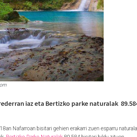
.com
rederran iaz eta Bertizko parke naturalak
89.58
8an Nafarroan bisitari gehien erakarri zuen esparru naturala
ik,
Bertizko Parke Naturalak
89.584 bisitari bildu zituen,