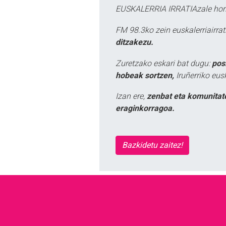
EUSKALERRIA IRRATIAzale hori
FM 98.3ko zein euskalerriairr
ditzakezu.
Zuretzako eskari bat dugu:
pos
hobeak sortzen,
Iruñerriko eus
Izan ere,
zenbat eta komunitat
eraginkorragoa.
Bazkidetu zaitez!