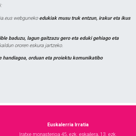
:
atia.eus webguneko
edukiak musu truk entzun, irakur eta ikus
ible baduzu, lagun gaitzazu gero eta eduki gehiago eta
kaldun ororen eskura jartzeko.
e handiagoa, orduan eta proiektu komunikatibo
Euskalerria Irratia
Iratxe monasterioa 45, ezk. eskailera, 13. ezk.