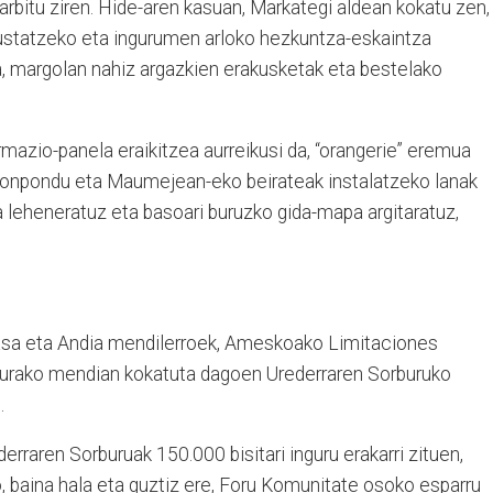
garbitu ziren. Hide-aren kasuan, Markategi aldean kokatu zen,
ustatzeko eta ingurumen arloko hezkuntza-eskaintza
a, margolan nahiz argazkien erakusketak eta bestelako
rmazio-panela eraikitzea aurreikusi da, “orangerie” eremua
 konpondu eta Maumejean-eko beirateak instalatzeko lanak
a leheneratuz eta basoari buruzko gida-mapa argitaratuz,
asa eta Andia mendilerroek, Ameskoako Limitaciones
urako mendian kokatuta dagoen Urederraren Sorburuko
.
derraren Sorburuak 150.000 bisitari inguru erakarri zituen,
, baina hala eta guztiz ere, Foru Komunitate osoko esparru