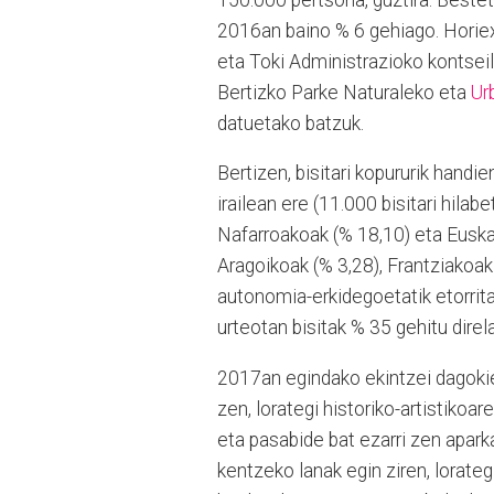
2016an baino % 6 gehiago. Horie
eta Toki Administrazioko kontseila
Bertizko Parke Naturaleko eta
Ur
datuetako batzuk.
Bertizen, bisitari kopururik handie
irailean ere (11.000 bisitari hilab
Nafarroakoak (% 18,10) eta Euskad
Aragoikoak (% 3,28), Frantziakoak 
autonomia-erkidegoetatik etorrit
urteotan bisitak % 35 gehitu direla
2017an egindako ekintzei dagokie
zen, lorategi historiko-artistiko
eta pasabide bat ezarri zen apark
kentzeko lanak egin ziren, lorateg