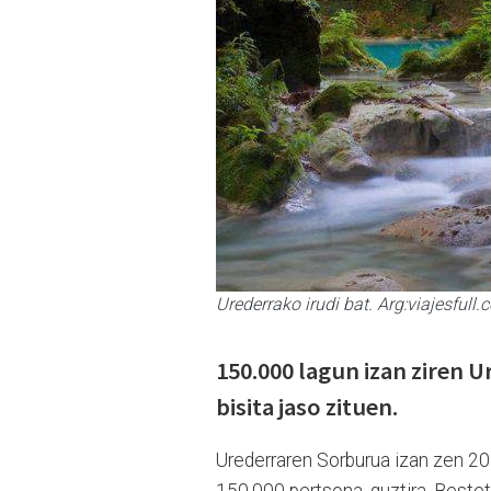
Urederrako irudi bat. Arg:viajesfull
150.000 lagun izan ziren U
bisita jaso zituen.
Urederraren Sorburua izan zen 201
150.000 pertsona, guztira. Bestet