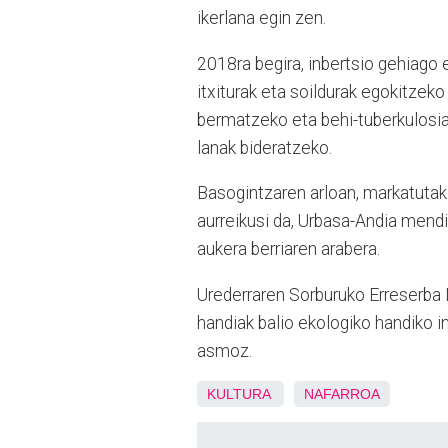
ikerlana egin zen.
2018ra begira, inbertsio gehiago 
itxiturak eta soildurak egokitzek
bermatzeko eta behi-tuberkulosia
lanak bideratzeko.
Basogintzaren arloan, markatuta
aurreikusi da, Urbasa-Andia mend
aukera berriaren arabera.
Urederraren Sorburuko Erreserba Na
handiak balio ekologiko handiko i
asmoz.
KULTURA
NAFARROA