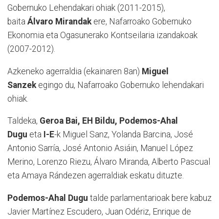
Gobernuko Lehendakari ohiak (2011-2015),
baita
Álvaro Mirandak
ere, Nafarroako Gobernuko
Ekonomia eta Ogasunerako Kontseilaria izandakoak
(2007-2012).
Azkeneko agerraldia (ekainaren 8an)
Miguel
Sanzek
egingo du, Nafarroako Gobernuko lehendakari
ohiak.
Taldeka,
Geroa Bai, EH Bildu, Podemos-Ahal
Dugu
eta
I-E
-k Miguel Sanz, Yolanda Barcina, José
Antonio Sarría, José Antonio Asiáin, Manuel López
Merino, Lorenzo Riezu, Álvaro Miranda, Alberto Pascual
eta Amaya Rándezen agerraldiak eskatu dituzte.
Podemos-Ahal Dugu
talde parlamentarioak bere kabuz
Javier Martínez Escudero, Juan Odériz, Enrique de