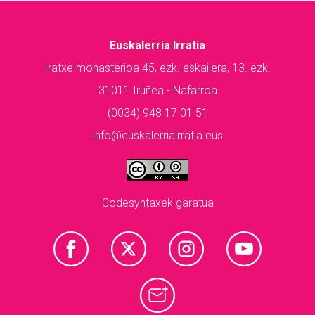
Euskalerria Irratia
Iratxe monasterioa 45, ezk. eskailera, 13. ezk.
31011 Iruñea - Nafarroa
(0034) 948 17 01 51
info@euskalerriairratia.eus
Codesyntaxek garatua