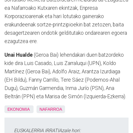
ea Nafarroako Kutxaren ekintzak, Enpresa
Korporazioarenak eta hari lotutako gainerako
erakundeenak sortze-printzipioekin bat zetozen, baita
desagertzearen ondotik gelditutako ondarearen egoera
ezagutzea ere.
Unai Hualde
(Geroa Bai) lehendakari duen batzordeko
kide dira Luis Casado, Luis Zarraluqui (UPN), Koldo
Martínez (Geroa Bai), Adolfo Araiz, Arantza Izurdiaga
(EH Bildu), Fanny Carrillo, Tere Sáez (Podemos-Ahal
Dugu), Guzmán Garmendia, Inma Jurío (PSN), Ana
Beltrán (PPN) eta Marisa de Simón (Izquierda-Ezkerra).
EKONOMIA
NAFARROA
EUSKALERRIA IRRATIAzale hori: