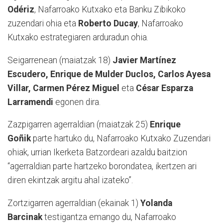
Odériz
, Nafarroako Kutxako eta Banku Zibikoko
zuzendari ohia eta
Roberto Ducay
, Nafarroako
Kutxako estrategiaren arduradun ohia.
Seigarrenean (maiatzak 18)
Javier Martínez
Escudero, Enrique de Mulder Duclos, Carlos Ayesa
Villar, Carmen Pérez Miguel
eta
César Esparza
Larramendi
egonen dira.
Zazpigarren agerraldian (maiatzak 25)
Enrique
Goñik
parte hartuko du, Nafarroako Kutxako Zuzendari
ohiak, urrian Ikerketa Batzordeari azaldu baitzion
“agerraldian parte hartzeko borondatea, ikertzen ari
diren ekintzak argitu ahal izateko”.
Zortzigarren agerraldian (ekainak 1)
Yolanda
Barcinak
testigantza emango du, Nafarroako