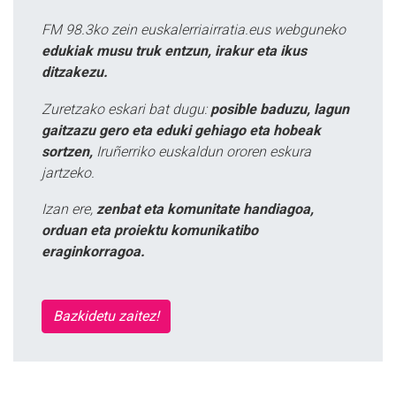
FM 98.3ko zein euskalerriairratia.eus webguneko
edukiak musu truk entzun, irakur eta ikus
ditzakezu.
Zuretzako eskari bat dugu:
posible baduzu, lagun
gaitzazu gero eta eduki gehiago eta hobeak
sortzen,
Iruñerriko euskaldun ororen eskura
jartzeko.
Izan ere,
zenbat eta komunitate handiagoa,
orduan eta proiektu komunikatibo
eraginkorragoa.
Bazkidetu zaitez!