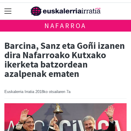
NAFARROA
Barcina, Sanz eta Goñi izanen
dira Nafarroako Kutxako
ikerketa batzordean
azalpenak ematen
Euskalerria Irratia
2018ko otsailaren 7a