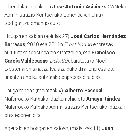
lehendakari ohiak eta
José Antonio Asiainek
, CANeko
Administrazio Kontseiluko Lehendakari ohiak
testigantza emango dute.
Hirugarren saioan (apirilak 27)
José Carlos Hernández
Barrasus
, 2010 eta 2011n
Ernst Young
enpresak
burututako txostenaren sinatzailea, eta
Francisco
García Valdecasas
,
Deloitte
k burututako Noel
txostenaren sinatzailea azalduko dira. Enpresa eta
finantza aholkularitzarako enpresak dira biak.
Laugarrenean (maiatzak 4),
Alberto Pascual
,
Nafarroako Kutxako idazkari ohia eta
Amaya Rández
,
Nafarroako Kutxako Administrazio Kontseiluko idazkari
ohia egonen dira.
Agerraldien bosgarren saioan, (maiatzak 11)
Juan