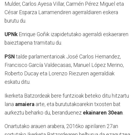
Mulder, Carlos Ayesa Villar, Carmén Pérez Miguel eta
César Esparza Larramendiren agerraldiaren eskera
burutu du.
UPNk
Enrique Goñik izapidetutako agerraldi eskaeraren
baieztapena tramitatu du.
PSN
talde parlamentarioak José Carlos Hernandez,
Francisco García Valdecasas, Manuel López Merino,
Roberto Ducay eta Lorenzo Riezuren agerraldiak
eskatu ditu.
Ikerketa Batzordeak bere funtzioak beteko ditu hitzartu
lana
amaiera
arte, eta burututakoarekin txosten bat
aurkeztu beharko du, beranduenez
ekainaren 30ean
.
Onartutako arauen arabera, 2016ko apirilaren 27an
sortutako Ikerketa Batzordearen helburua da ezagutzea