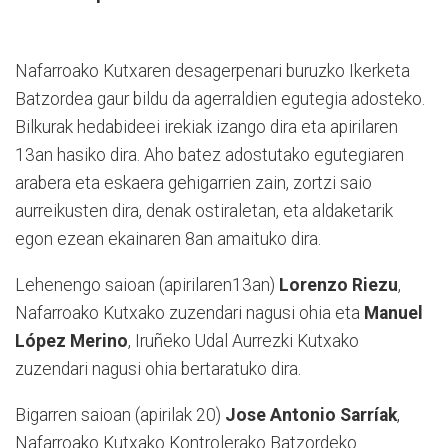
Nafarroako Kutxaren desagerpenari buruzko Ikerketa
Batzordea gaur bildu da agerraldien egutegia adosteko.
Bilkurak hedabideei irekiak izango dira eta apirilaren
13an hasiko dira. Aho batez adostutako egutegiaren
arabera eta eskaera gehigarrien zain, zortzi saio
aurreikusten dira, denak ostiraletan, eta aldaketarik
egon ezean ekainaren 8an amaituko dira.
Lehenengo saioan (apirilaren13an)
Lorenzo Riezu
,
Nafarroako Kutxako zuzendari nagusi ohia eta
Manuel
López Merino
, Iruñeko Udal Aurrezki Kutxako
zuzendari nagusi ohia bertaratuko dira.
Bigarren saioan (apirilak 20)
Jose Antonio Sarríak
,
Nafarroako Kutxako Kontrolerako Batzordeko