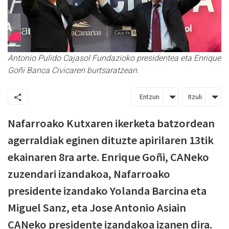
Antonio Pulido Cajasol Fundazioko presidentea eta Enrique
Goñi Banca Civicaren burtsaratzean.
Entzun
Itzuli
Nafarroako Kutxaren ikerketa batzordean
agerraldiak eginen dituzte apirilaren 13tik
ekainaren 8ra arte. Enrique Goñi, CANeko
zuzendari izandakoa, Nafarroako
presidente izandako Yolanda Barcina eta
Miguel Sanz, eta Jose Antonio Asiain
CANeko presidente izandakoa izanen dira.