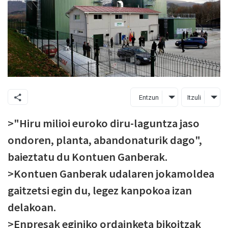
Entzun
Itzuli
>"Hiru milioi euroko diru-laguntza jaso
ondoren, planta, abandonaturik dago",
baieztatu du Kontuen Ganberak.
>Kontuen Ganberak udalaren jokamoldea
gaitzetsi egin du, legez kanpokoa izan
delakoan.
>Enpresak eginiko ordainketa bikoitzak