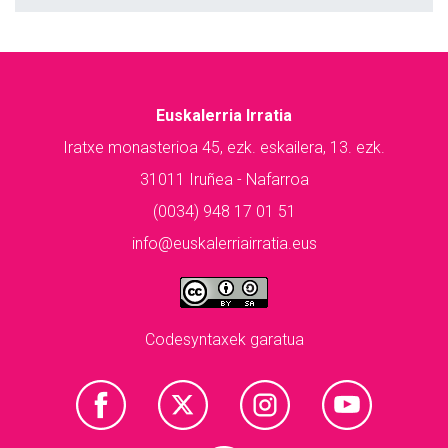
Euskalerria Irratia
Iratxe monasterioa 45, ezk. eskailera, 13. ezk.
31011 Iruñea - Nafarroa
(0034) 948 17 01 51
info@euskalerriairratia.eus
Codesyntaxek garatua