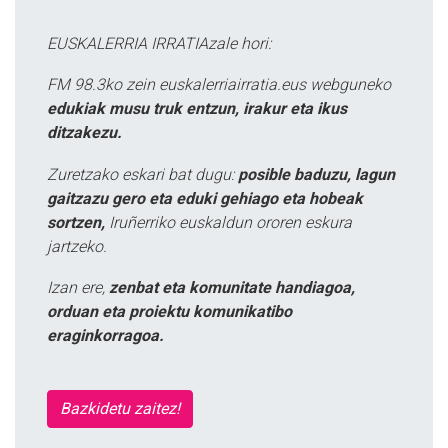
EUSKALERRIA IRRATIAzale hori:
FM 98.3ko zein euskalerriairratia.eus webguneko
edukiak musu truk entzun, irakur eta ikus
ditzakezu.
Zuretzako eskari bat dugu:
posible baduzu, lagun
gaitzazu gero eta eduki gehiago eta hobeak
sortzen,
Iruñerriko euskaldun ororen eskura
jartzeko.
Izan ere,
zenbat eta komunitate handiagoa,
orduan eta proiektu komunikatibo
eraginkorragoa.
Bazkidetu zaitez!