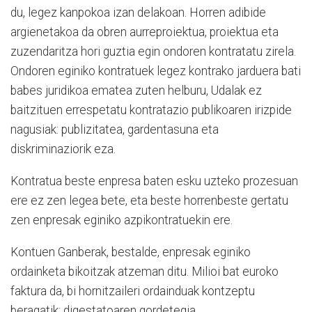
du, legez kanpokoa izan delakoan. Horren adibide
argienetakoa da obren aurreproiektua, proiektua eta
zuzendaritza hori guztia egin ondoren kontratatu zirela.
Ondoren eginiko kontratuek legez kontrako jarduera bati
babes juridikoa ematea zuten helburu, Udalak ez
baitzituen errespetatu kontratazio publikoaren irizpide
nagusiak: publizitatea, gardentasuna eta
diskriminaziorik eza.
Kontratua beste enpresa baten esku uzteko prozesuan
ere ez zen legea bete, eta beste horrenbeste gertatu
zen enpresak eginiko azpikontratuekin ere.
Kontuen Ganberak, bestalde, enpresak eginiko
ordainketa bikoitzak atzeman ditu. Milioi bat euroko
faktura da, bi hornitzaileri ordainduak kontzeptu
beragatik: digestatoaren gordetegia.