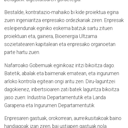
Bestalde, kontratazio-mahaiko bi kide proiektua egina
zuen ingeniaritza enpresako ordezkariak ziren. Enpresak
esleipendunak eginiko eskema batzuk sartu zituen
proiektuan eta, gainera, Bioenergia Ultzama
sozietatearen kapitalean eta enpresako organoetan
parte hartu zuen.
Nafarroako Gobernuak eginikoaz iritzi bikoitza dago.
Batetik, abalak eta baimenak ematean, eta ingurumen
arloko kontrola egitean ongi aritu zen. Diru-laguntzei
dagokienez, inbertsioaren zati batek laguntza bikoitza
jaso zuen: Industria Departamentutik eta Landa
Garapena eta Ingurumen Departamentutik.
Enpresaren gastuak, orokorrean, aurreikusitakoak baino
handiagoak izan ziren, bai ustiapen gastuak nola