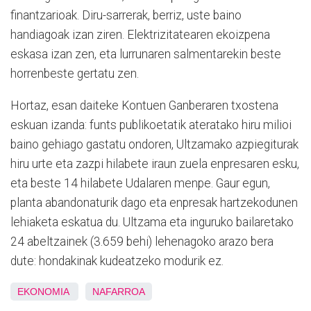
finantzarioak. Diru-sarrerak, berriz, uste baino
handiagoak izan ziren. Elektrizitatearen ekoizpena
eskasa izan zen, eta lurrunaren salmentarekin beste
horrenbeste gertatu zen.
Hortaz, esan daiteke Kontuen Ganberaren txostena
eskuan izanda: funts publikoetatik ateratako hiru milioi
baino gehiago gastatu ondoren, Ultzamako azpiegiturak
hiru urte eta zazpi hilabete iraun zuela enpresaren esku,
eta beste 14 hilabete Udalaren menpe. Gaur egun,
planta abandonaturik dago eta enpresak hartzekodunen
lehiaketa eskatua du. Ultzama eta inguruko bailaretako
24 abeltzainek (3.659 behi) lehenagoko arazo bera
dute: hondakinak kudeatzeko modurik ez.
EKONOMIA
NAFARROA