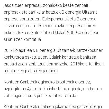
jasoa zuen enpresak, zonaldeko beste zenbait
enpresak eta partikular batzuek Bioenergia Ultzama
enpresa sortu zuten. Esleipendunak eta Bioenergia
Ultzama enpresak esleipena azken enpresa horren
esku uzteko eskatu zioten Udalari. 2009ko otsailean
sinatu zen kontratua.
2014ko apirilean, Bioenergía Ultzama-k hartzekodunen
konkurtsoa eskatu zuen. Udalak kontratua bahitzea
erabaki zuen, zerbitzua bermatzeko. 2016ko urtarrilean
amaitu zen plantaren jarduera.
Kontuen Ganberak egindako txostenak dioenez,
azpiegituran 4,5 milioiko inbertsioa egin da, eta horren
zati nagusia funts publikoetatik atera da.
Kontuen Ganberak udalaren jokamoldea gaitzetsi egin