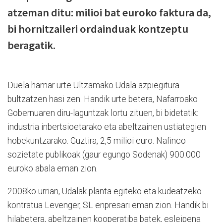
atzeman ditu: milioi bat euroko faktura da,
bi hornitzaileri ordainduak kontzeptu
beragatik.
Duela hamar urte Ultzamako Udala azpiegitura
bultzatzen hasi zen. Handik urte betera, Nafarroako
Gobernuaren diru-laguntzak lortu zituen, bi bidetatik:
industria inbertsioetarako eta abeltzainen ustiategien
hobekuntzarako. Guztira, 2,5 milioi euro. Nafinco
sozietate publikoak (gaur egungo Sodenak) 900.000
euroko abala eman zion.
2008ko urrian, Udalak planta egiteko eta kudeatzeko
kontratua Levenger, SL enpresari eman zion. Handik bi
hilabetera, abeltzainen kooperatiba batek, esleipena