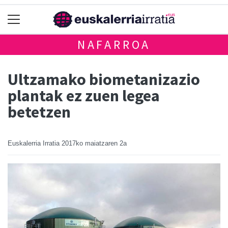
NAFARROA
Ultzamako biometanizazio
plantak ez zuen legea
betetzen
Euskalerria Irratia
2017ko maiatzaren 2a