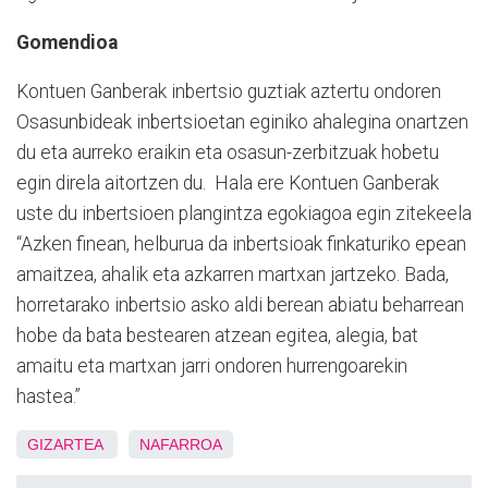
Gomendioa
Kontuen Ganberak inbertsio guztiak aztertu ondoren
Osasunbideak inbertsioetan eginiko ahalegina onartzen
du eta aurreko eraikin eta osasun-zerbitzuak hobetu
egin direla aitortzen du. Hala ere Kontuen Ganberak
uste du inbertsioen plangintza egokiagoa egin zitekeela
“Azken finean, helburua da inbertsioak finkaturiko epean
amaitzea, ahalik eta azkarren martxan jartzeko. Bada,
horretarako inbertsio asko aldi berean abiatu beharrean
hobe da bata bestearen atzean egitea, alegia, bat
amaitu eta martxan jarri ondoren hurrengoarekin
hastea.”
GIZARTEA
NAFARROA