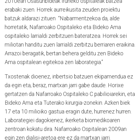
2010ean Osasunbideak Iruñeko ospitaleak batzea
erabaki zuen. Horrek aurreikusita zeuden proiektu
batzuk aldarazi zituen “Nabarmentzekoa da, alde
horretatik, Nafarroako Ospitaleko eta Bideko Ama
ospitaleko larrialdi zerbitzuen bateratzea. Horrek sei
miliotan handitu zuen larrialdi zerbitzu berriaren eraikina.
Arrazoi beragatik, bertan behera gelditu zen Bideko
Ama ospitalean egitekoa zen laborategia.”
Txostenak dioenez, inbertsio batzuen ekipamendua ez
da egin eta, beraz, martxan jarri gabe daude. Horixe
gertatzen da Nafarroako Ospitaleko C pabilioiarekin, eta
Bideko Ama eta Tuterako kirurgia-zonekin. Azken biek
17 eta 10 milioiko gastua eragin dute, hurrenez hurren.
Laborategiei dagokienez, ikerketa biomedikoaren
zentroan kokatu dira. Nafarroako Ospitalean 2009an
egin zen dialisi-aretoa ere ez da martxan jarri.