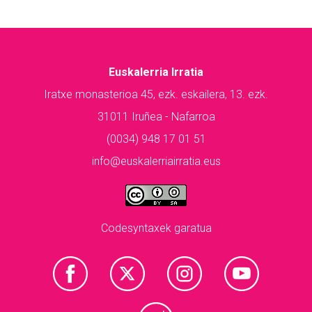
Euskalerria Irratia
Iratxe monasterioa 45, ezk. eskailera, 13. ezk.
31011 Iruñea - Nafarroa
(0034) 948 17 01 51
info@euskalerriairratia.eus
Codesyntaxek garatua