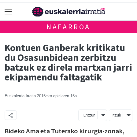
NAFARROA
Kontuen Ganberak kritikatu
du Osasunbidean zerbitzu
batzuk ez direla martxan jarri
ekipamendu faltagatik
Euskalerria Irratia
2015eko apirilaren 15a
Entzun
Itzuli
Bideko Ama eta Tuterako kirurgia-zonak,