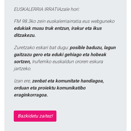
EUSKALERRIA IRRATIAzale hori:
FM 98.3ko zein euskalerriairratia.eus webguneko
edukiak musu truk entzun, irakur eta ikus
ditzakezu.
Zuretzako eskari bat dugu:
posible baduzu, lagun
gaitzazu gero eta eduki gehiago eta hobeak
sortzen,
Iruñerriko euskaldun ororen eskura
jartzeko.
Izan ere,
zenbat eta komunitate handiagoa,
orduan eta proiektu komunikatibo
eraginkorragoa.
Bazkidetu zaitez!