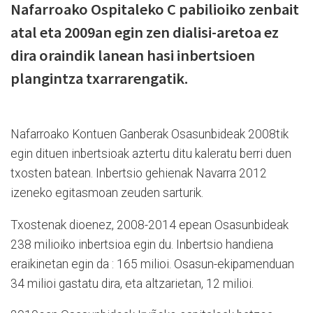
Nafarroako Ospitaleko C pabilioiko zenbait
atal eta 2009an egin zen dialisi-aretoa ez
dira oraindik lanean hasi inbertsioen
plangintza txarrarengatik.
Nafarroako Kontuen Ganberak Osasunbideak 2008tik
egin dituen inbertsioak aztertu ditu kaleratu berri duen
txosten batean. Inbertsio gehienak Navarra 2012
izeneko egitasmoan zeuden sarturik.
Txostenak dioenez, 2008-2014 epean Osasunbideak
238 milioiko inbertsioa egin du. Inbertsio handiena
eraikinetan egin da : 165 milioi. Osasun-ekipamenduan
34 milioi gastatu dira, eta altzarietan, 12 milioi.