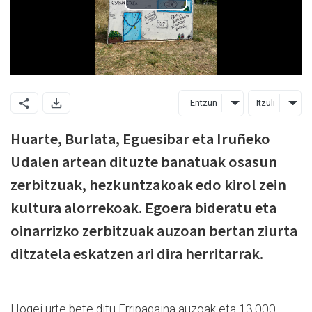
Entzun
Itzuli
Huarte, Burlata, Eguesibar eta Iruñeko
Udalen artean dituzte banatuak osasun
zerbitzuak, hezkuntzakoak edo kirol zein
kultura alorrekoak. Egoera bideratu eta
oinarrizko zerbitzuak auzoan bertan ziurta
ditzatela eskatzen ari dira herritarrak.
Hogei urte bete ditu Erripagaina auzoak eta 13.000