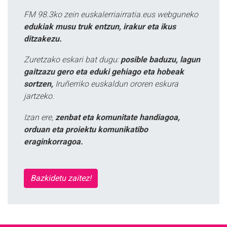
FM 98.3ko zein euskalerriairratia.eus webguneko
edukiak musu truk entzun, irakur eta ikus
ditzakezu.
Zuretzako eskari bat dugu:
posible baduzu, lagun
gaitzazu gero eta eduki gehiago eta hobeak
sortzen,
Iruñerriko euskaldun ororen eskura
jartzeko.
Izan ere,
zenbat eta komunitate handiagoa,
orduan eta proiektu komunikatibo
eraginkorragoa.
Bazkidetu zaitez!