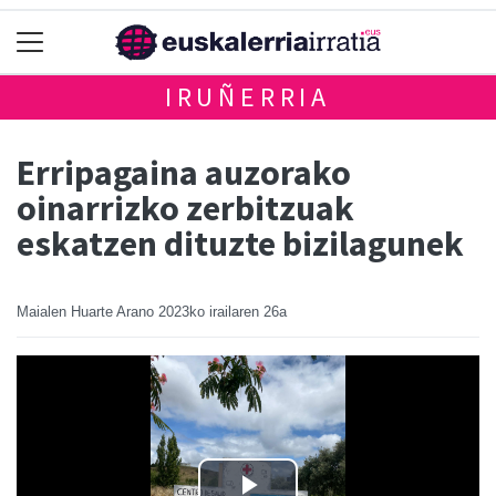
IRUÑERRIA
Erripagaina auzorako
oinarrizko zerbitzuak
eskatzen dituzte bizilagunek
Maialen Huarte Arano
2023ko irailaren 26a