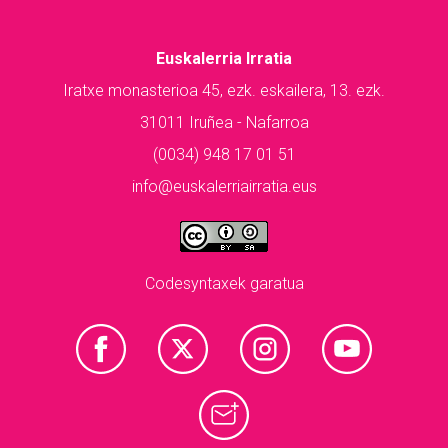
Euskalerria Irratia
Iratxe monasterioa 45, ezk. eskailera, 13. ezk.
31011 Iruñea - Nafarroa
(0034) 948 17 01 51
info@euskalerriairratia.eus
Codesyntaxek garatua