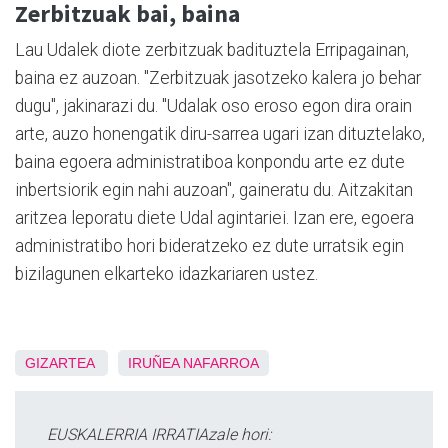
Zerbitzuak bai, baina
Lau Udalek diote zerbitzuak badituztela Erripagainan,
baina ez auzoan. "Zerbitzuak jasotzeko kalera jo behar
dugu", jakinarazi du. "Udalak oso eroso egon dira orain
arte, auzo honengatik diru-sarrea ugari izan dituztelako,
baina egoera administratiboa konpondu arte ez dute
inbertsiorik egin nahi auzoan", gaineratu du. Aitzakitan
aritzea leporatu diete Udal agintariei. Izan ere, egoera
administratibo hori bideratzeko ez dute urratsik egin
bizilagunen elkarteko idazkariaren ustez.
GIZARTEA
IRUÑEA
NAFARROA
EUSKALERRIA IRRATIAzale hori: