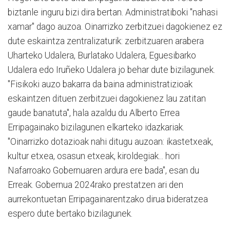
biztanle inguru bizi dira bertan. Administratiboki "nahasi
xamar" dago auzoa. Oinarrizko zerbitzuei dagokienez ez
dute eskaintza zentralizaturik: zerbitzuaren arabera
Uharteko Udalera, Burlatako Udalera, Eguesibarko
Udalera edo Iruñeko Udalera jo behar dute bizilagunek.
"Fisikoki auzo bakarra da baina administratizioak
eskaintzen dituen zerbitzuei dagokienez lau zatitan
gaude banatuta", hala azaldu du Alberto Errea
Erripagainako bizilagunen elkarteko idazkariak.
"Oinarrizko dotazioak nahi ditugu auzoan: ikastetxeak,
kultur etxea, osasun etxeak, kiroldegiak... hori
Nafarroako Gobernuaren ardura ere bada", esan du
Erreak. Gobernua 2024rako prestatzen ari den
aurrekontuetan Erripagainarentzako dirua bideratzea
espero dute bertako bizilagunek.