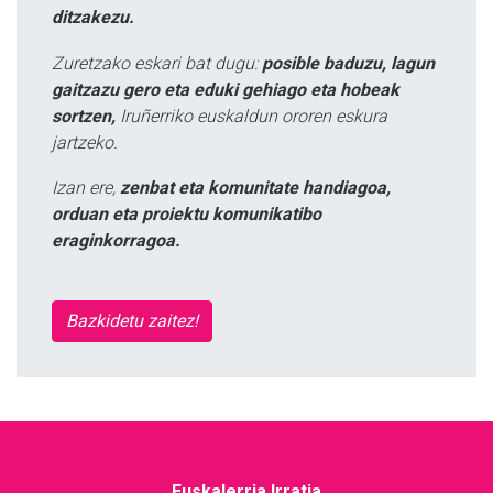
ditzakezu.
Zuretzako eskari bat dugu:
posible baduzu, lagun
gaitzazu gero eta eduki gehiago eta hobeak
sortzen,
Iruñerriko euskaldun ororen eskura
jartzeko.
Izan ere,
zenbat eta komunitate handiagoa,
orduan eta proiektu komunikatibo
eraginkorragoa.
Bazkidetu zaitez!
Euskalerria Irratia