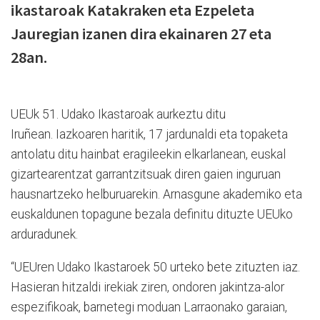
ikastaroak Katakraken eta Ezpeleta
Jauregian izanen dira ekainaren 27 eta
28an.
UEUk 51. Udako Ikastaroak aurkeztu ditu
Iruñean. Iazkoaren haritik, 17 jardunaldi eta topaketa
antolatu ditu hainbat eragileekin elkarlanean, euskal
gizartearentzat garrantzitsuak diren gaien inguruan
hausnartzeko helburuarekin. Arnasgune akademiko eta
euskaldunen topagune bezala definitu dituzte UEUko
arduradunek.
“UEUren Udako Ikastaroek 50 urteko bete zituzten iaz.
Hasieran hitzaldi irekiak ziren, ondoren jakintza-alor
espezifikoak, barnetegi moduan Larraonako garaian,