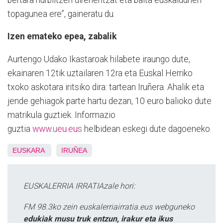
topagunea ere”, gaineratu du.
Izen emateko epea, zabalik
Aurtengo Udako Ikastaroak hilabete iraungo dute,
ekainaren 12tik uztailaren 12ra eta Euskal Herriko
txoko askotara iritsiko dira: tartean Iruñera. Ahalik eta
jende gehiagok parte hartu dezan, 10 euro balioko dute
matrikula guztiek. Informazio
guztia
www.ueu.eus
helbidean eskegi dute dagoeneko.
EUSKARA
IRUÑEA
EUSKALERRIA IRRATIAzale hori:
FM 98.3ko zein euskalerriairratia.eus webguneko
edukiak musu truk entzun, irakur eta ikus