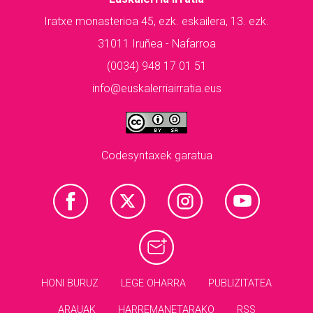
Iratxe monasterioa 45, ezk. eskailera, 13. ezk.
31011 Iruñea - Nafarroa
(0034) 948 17 01 51
info@euskalerriairratia.eus
Codesyntaxek garatua
HONI BURUZ
LEGE OHARRA
PUBLIZITATEA
ARAUAK
HARREMANETARAKO
RSS