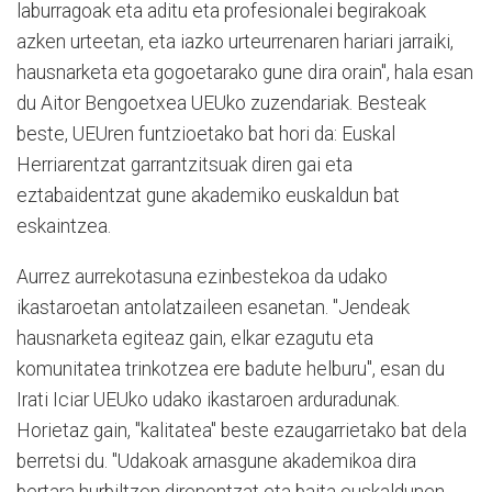
laburragoak eta aditu eta profesionalei begirakoak
azken urteetan, eta iazko urteurrenaren hariari jarraiki,
hausnarketa eta gogoetarako gune dira orain", hala esan
du Aitor Bengoetxea UEUko zuzendariak. Besteak
beste, UEUren funtzioetako bat hori da: Euskal
Herriarentzat garrantzitsuak diren gai eta
eztabaidentzat gune akademiko euskaldun bat
eskaintzea.
Aurrez aurrekotasuna ezinbestekoa da udako
ikastaroetan antolatzaileen esanetan. "Jendeak
hausnarketa egiteaz gain, elkar ezagutu eta
komunitatea trinkotzea ere badute helburu", esan du
Irati Iciar UEUko udako ikastaroen arduradunak.
Horietaz gain, "kalitatea" beste ezaugarrietako bat dela
berretsi du. "Udakoak arnasgune akademikoa dira
bertara hurbiltzen direnentzat eta baita euskaldunen