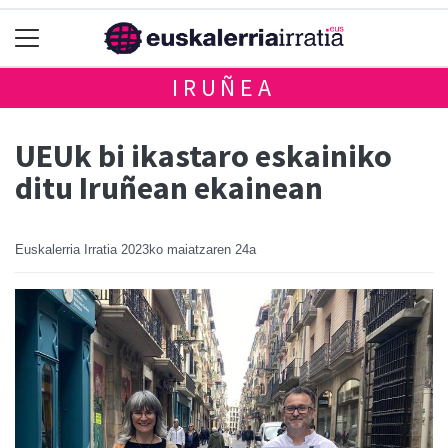
IRUÑEA
UEUk bi ikastaro eskainiko
ditu Iruñean ekainean
Euskalerria Irratia
2023ko maiatzaren 24a