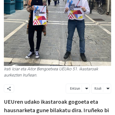
Irati Iciar eta Aitor Bengoetxea UEUko 51. ikastaroak
aurkezten Iruñean.
Entzun
Itzuli
UEUren udako ikastaroak gogoeta eta
hausnarketa gune bilakatu dira. Iruñeko bi