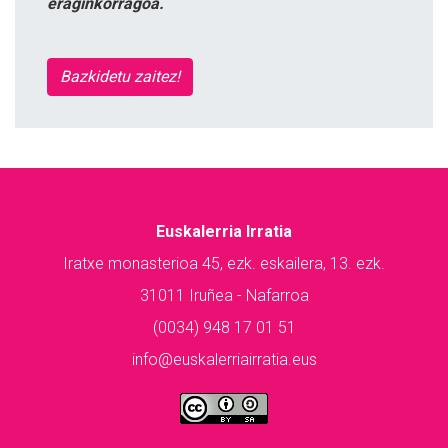
eraginkorragoa.
Bazkidetu zaitez!
Euskalerria Irratia
Iratxe monasterioa 45, ezk. eskailera, 13. ezk.
31011 Iruñea - Nafarroa
(0034) 948 17 01 51
info@euskalerriairratia.eus