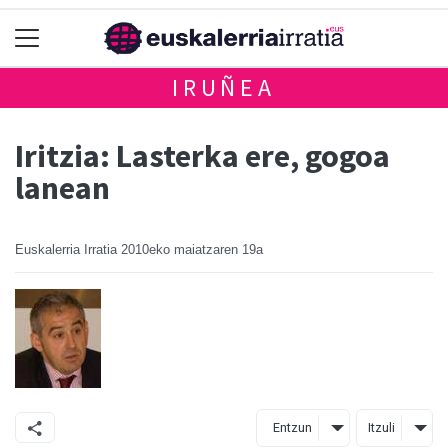
IRUÑEA
Iritzia: Lasterka ere, gogoa
lanean
Euskalerria Irratia
2010eko maiatzaren 19a
Entzun
Itzuli