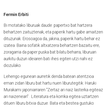
Fermin Erbiti
Bi motatako liburuak daude: papertxo bat hartzera
behartzen zaituztenak, eta paperik hartu gabe amaitzen
dituzunak. Erosoagoa da, jakina, paperik hartu behar ez
izatea. Baina sofatik altxatzera behartzen bazaitu ere,
zoragarria da paper puska bat bilatu beharra, liburuan
aurkitu duzun ideiaren bati ihes egiten utzi nahi ez
diozulako.
Lehengo egunean aurretik denda batean atentzioa
eman zidan liburu bat hartu nuen liburutegitik: Haruki
Murakami japoniarraren "Zertaz ari naiz lasterka egiteaz
ari naizenean". Literatura eta korrika egitea uztartzen
dituen liburu bitxia duzue. Bata eta bestea gustuko