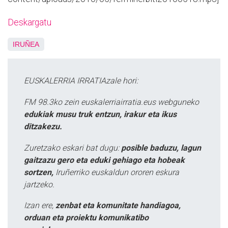
Deskargatu
IRUÑEA
EUSKALERRIA IRRATIAzale hori:
FM 98.3ko zein euskalerriairratia.eus webguneko
edukiak musu truk entzun, irakur eta ikus
ditzakezu.
Zuretzako eskari bat dugu:
posible baduzu, lagun
gaitzazu gero eta eduki gehiago eta hobeak
sortzen,
Iruñerriko euskaldun ororen eskura
jartzeko.
Izan ere,
zenbat eta komunitate handiagoa,
orduan eta proiektu komunikatibo