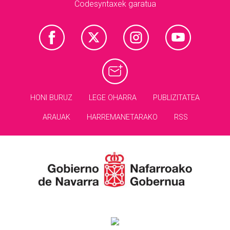
Codesyntaxek garatua
HONI BURUZ
LEGE OHARRA
PUBLIZITATEA
ARAUAK
HARREMANETARAKO
RSS