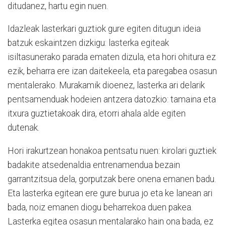
ditudanez, hartu egin nuen.
Idazleak lasterkari guztiok gure egiten ditugun ideia
batzuk eskaintzen dizkigu: lasterka egiteak
isiltasunerako parada ematen dizula, eta hori ohitura ez
ezik, beharra ere izan daitekeela, eta paregabea osasun
mentalerako. Murakamik dioenez, lasterka ari delarik
pentsamenduak hodeien antzera datozkio: tamaina eta
itxura guztietakoak dira, etorri ahala alde egiten
dutenak.
Hori irakurtzean honakoa pentsatu nuen: kirolari guztiek
badakite atsedenaldia entrenamendua bezain
garrantzitsua dela, gorputzak bere onena emanen badu.
Eta lasterka egitean ere gure burua jo eta ke lanean ari
bada, noiz emanen diogu beharrekoa duen pakea.
Lasterka egitea osasun mentalarako hain ona bada, ez