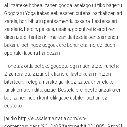
al litzateke hobea izanen gogoa lasaiago utziko bagenu.
Gogoratu Yoga irakasleek esaten dutena: bazkaltzen ari
zarela, hori bihurtu pentsamendu bakarra. Lasterka ari
zarelarik, berdin, paisaia, usaina, gorputzetik erortzen
diren izerdi-tanten kilima izan daitezela pentsamendu
bakarra, behingoz gogoak ere behar eta merezi duen
oporraldi laburra har dezan.
Honetaz ordu beteko gogoeta egin nuen atzo, Iruñetik
Zizurrera eta Zizurretik Iruñera, lasterka ari nintzen
bitartean. Telegramarako gairik ez izateak horrelako
lanak ematen ditu, aizue. Bestela ere, beste aitzakiaren
bat izanen nuen kontrolik gabe dabilen piztiari ez
eusteko.
[audio http://euskalerriairratia.com/wp-
content/uploads/2010/05/ferminerbiti20100518.mp3]