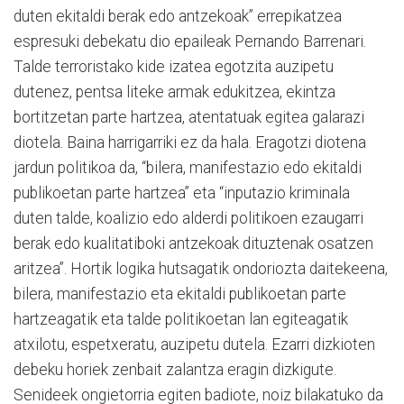
duten ekitaldi berak edo antzekoak” errepikatzea
espresuki debekatu dio epaileak Pernando Barrenari.
Talde terroristako kide izatea egotzita auzipetu
dutenez, pentsa liteke armak edukitzea, ekintza
bortitzetan parte hartzea, atentatuak egitea galarazi
diotela. Baina harrigarriki ez da hala. Eragotzi diotena
jardun politikoa da, “bilera, manifestazio edo ekitaldi
publikoetan parte hartzea” eta “inputazio kriminala
duten talde, koalizio edo alderdi politikoen ezaugarri
berak edo kualitatiboki antzekoak dituztenak osatzen
aritzea”. Hortik logika hutsagatik ondoriozta daitekeena,
bilera, manifestazio eta ekitaldi publikoetan parte
hartzeagatik eta talde politikoetan lan egiteagatik
atxilotu, espetxeratu, auzipetu dutela. Ezarri dizkioten
debeku horiek zenbait zalantza eragin dizkigute.
Senideek ongietorria egiten badiote, noiz bilakatuko da