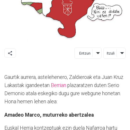
Entzun
Itzuli
Gaurtik aurrera, astelehenero, Zaldieroak eta Juan Kruz
Lakastak igandeetan
Berrian
plazaratzen duten Serio
Demonio atala eskegiko dugu gure webgune honetan.
Hona hemen lehen alea:
Amadeo Marco, muturreko abertzalea
Euskal Herria
kontzeptuak ezin duela Nafarroa hartu