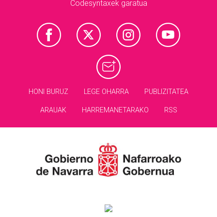
Codesyntaxek garatua
HONI BURUZ
LEGE OHARRA
PUBLIZITATEA
ARAUAK
HARREMANETARAKO
RSS