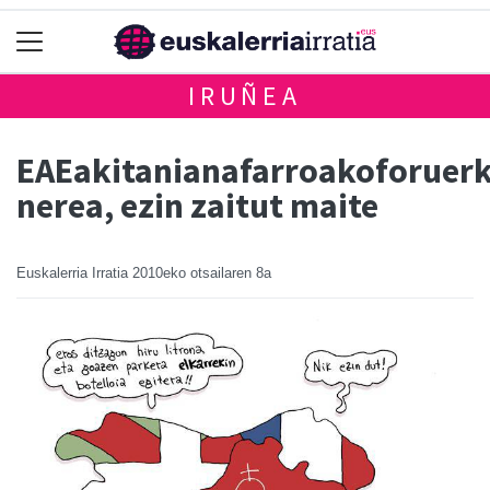
IRUÑEA
EAEakitanianafarroakoforuer
nerea, ezin zaitut maite
Euskalerria Irratia
2010eko otsailaren 8a