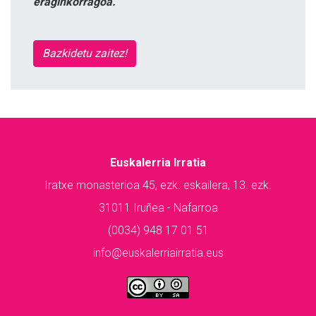
eraginkorragoa.
Bazkidetu zaitez!
Euskalerria Irratia
Iratxe monasterioa 45, ezk. eskailera, 13. ezk.
31011 Iruñea - Nafarroa
(0034) 948 17 01 51
info@euskalerriairratia.eus