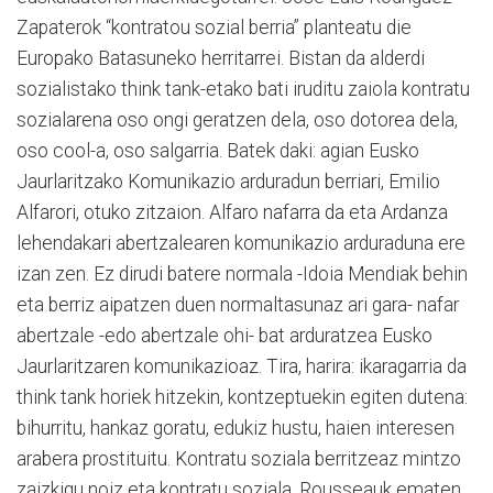
Zapaterok “kontratou sozial berria” planteatu die
Europako Batasuneko herritarrei. Bistan da alderdi
sozialistako
think tank-
etako bati iruditu zaiola kontratu
sozialarena oso ongi geratzen dela, oso dotorea dela,
oso
cool
-a, oso salgarria. Batek daki: agian Eusko
Jaurlaritzako Komunikazio arduradun berriari, Emilio
Alfarori, otuko zitzaion. Alfaro nafarra da eta Ardanza
lehendakari abertzalearen komunikazio arduraduna ere
izan zen. Ez dirudi batere normala -Idoia Mendiak behin
eta berriz aipatzen duen normaltasunaz ari gara- nafar
abertzale -edo abertzale ohi- bat arduratzea Eusko
Jaurlaritzaren komunikazioaz. Tira, harira: ikaragarria da
think tank
horiek hitzekin, kontzeptuekin egiten dutena:
bihurritu, hankaz goratu, edukiz hustu, haien interesen
arabera prostituitu. Kontratu soziala berritzeaz mintzo
zaizkigu noiz eta kontratu soziala, Rousseauk ematen