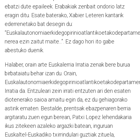
ebatzi dute epaileek. Erabakiak zenbait ondorio latz
eragin ditu. Esate baterako, Xabier Leteren kantarik
ederrenetako bat desegin du:
“
Euskalautonomiaerkidegopirinioatlantikoetakodepartame
nerea ezin zaitut maite...”. Ez dago hori ito gabe
abestuko duenik.
Halaber, orain arte Euskalerria Irratia zenak bere burua
birbataiatu behar izan du. Orain,
Euskalautonomiaerkidegopirinioatlantikoetakodepartame
Irratia da. Entzuleari zein irrati entzuten ari den esaten
diotenerako saioa amaitu egin da, ez du gehiagorako
astirik ematen. Bestalde, prentsak ebazpenaren berria
argitaratu zuen egun berean, Patxi Lopez lehendakaria
ikus zitekeen azaleko argazki batean, inguruan
Euskaltel-Euskadiko txirrindulari guztiak zituela,