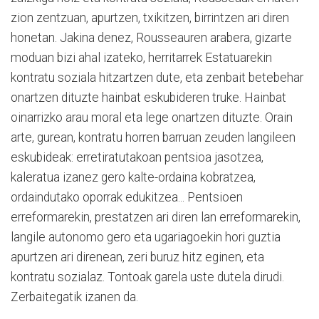
zion zentzuan, apurtzen, txikitzen, birrintzen ari diren
honetan. Jakina denez, Rousseauren arabera, gizarte
moduan bizi ahal izateko, herritarrek Estatuarekin
kontratu soziala hitzartzen dute, eta zenbait betebehar
onartzen dituzte hainbat eskubideren truke. Hainbat
oinarrizko arau moral eta lege onartzen dituzte. Orain
arte, gurean, kontratu horren barruan zeuden langileen
eskubideak: erretiratutakoan pentsioa jasotzea,
kaleratua izanez gero kalte-ordaina kobratzea,
ordaindutako oporrak edukitzea... Pentsioen
erreformarekin, prestatzen ari diren lan erreformarekin,
langile autonomo gero eta ugariagoekin hori guztia
apurtzen ari direnean, zeri buruz hitz eginen, eta
kontratu sozialaz. Tontoak garela uste dutela dirudi.
Zerbaitegatik izanen da.