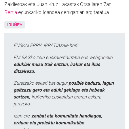
Zaldieroak eta Juan Kruz Lakastak
Otsailaren 7an
Berria
egunkariko Igandea gehigarrian argitaratua.
IRUÑEA
EUSKALERRIA IRRATIAzale hori:
FM 98.3ko zein euskalerriairratia.eus webguneko
edukiak musu truk entzun, irakur eta ikus
ditzakezu.
Zuretzako eskari bat dugu:
posible baduzu, lagun
gaitzazu gero eta eduki gehiago eta hobeak
sortzen,
Iruñerriko euskaldun ororen eskura
jartzeko.
Izan ere,
zenbat eta komunitate handiagoa,
orduan eta proiektu komunikatibo