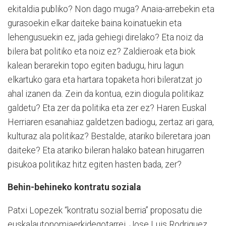
ekitaldia publiko? Non dago muga? Anaia-arrebekin eta
gurasoekin elkar daiteke baina koinatuekin eta
lehengusuekin ez, jada gehiegi direlako? Eta noiz da
bilera bat politiko eta noiz ez? Zaldieroak eta biok
kalean berarekin topo egiten badugu, hiru lagun
elkartuko gara eta hartara topaketa hori bileratzat jo
ahal izanen da. Zein da kontua, ezin diogula politikaz
galdetu? Eta zer da politika eta zer ez? Haren Euskal
Herriaren esanahiaz galdetzen badiogu, zertaz ari gara,
kulturaz ala politikaz? Bestalde, atariko bileretara joan
daiteke? Eta atariko bileran halako batean hirugarren
pisukoa politikaz hitz egiten hasten bada, zer?
Behin-behineko kontratu soziala
Patxi Lopezek “kontratu sozial berria” proposatu die
euskalautonomiaerkidegotarrei
. Jose Luis Rodriguez