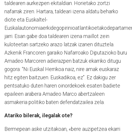
taldearen aurkezpen ekitaldian. Horietako zortzi
nafarrak ziren. Hartara, taldeari izena aldatu beharko
diote eta Euskaltel-
Euskalautonomiaerkidegopirinioatlantikoetakodepartame
jarri. Esan gabe doa taldearen izena maillot zein
kuloteetan sartzeko arazo latzak izanen dituztela.
Azkenik Francoren garaiko Nafarroako Diputazioko buru
Amadeo Marcoren adierazpen batzuk ekarriko ditugu
gogora: “Ni Euskal Herrikoa naiz, nire amak euskaraz
hitz egiten baitzuen. Euskadikoa, ez”. Ez dakigu zer
pentsatuko duten haren oinordekoek esaten badiete
epaileen arabera Amadeo Marco abertzaleen
asmakeria politiko baten defendatzailea zela.
Atariko bilerak, ilegalak ote?
Bermepean aske utzitakoan, «bere auzipetzea ekarri